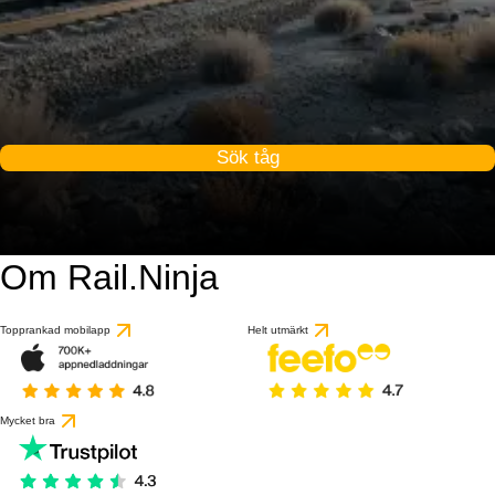
Sök tåg
Om Rail.Ninja
Topprankad mobilapp
Helt utmärkt
Mycket bra