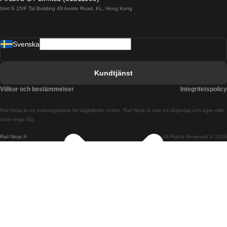
Unit G 15/F Tal Building 49 Austin Road, KL, Hong Kong
Tåg från Barcelona till Madrid
Tåg från Barcelona till Malaga
Svenska
Tåg från Barcelona till Sevilla
Tåg från Barcelona till Valencia
Kundtjänst
Tåg från Belfast till Dublin
Villkor och bestämmelser
Integritetspolicy
Tåg från Berlin till Prag
Rail Ninja är en bokningstjänst för tågbiljetter online. Rail Ninja är inte ett tågbolag och äger eller
Tåg från Bratislava till Budapest
driver inga tåg.
Rail Ninja ®
All Rights Reserved © 2026
Tåg från Budapest till Bratislava
Tåg från Budapest till Prag
Tåg från Budapest till Wien
Tåg från Coimbra till Lissabon
Tåg från Coimbra till Porto