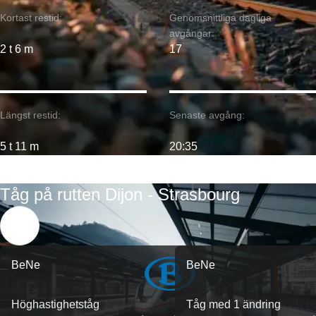
Kortast restid:
Genomsnittliga dagliga
avgångar:
2 t 6 m
17
Längst restid:
Senaste avgång:
5 t 11 m
20:35
Tåg på rutten Dijon - Strasbourg
BeNe
BeNe
Höghastighetståg
Tåg med 1 ändring