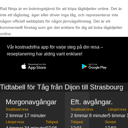
Rail Ninja är en bokningstjänst för att köpa tågbiljetter online. Det är
inte ett tågbolag, äger eller driver inga tåg, och representerar inte
någon officiell webbplats för något järnvägsföretag. Det är ett
kommersiellt företag som gör det enklare för dig att boka tågbiljetter
online.
Vår kostnadsfria app för varje steg på din resa –
reseplanering har aldrig varit enklare!
Tidtabell för Tåg från Dijon till Strasbourg
Morgonavgångar
Eft. avgångar.
Snabbast resa
Snabbast resa
Längst resa
2 timmar 17 minuter
2 timmar 8 minuter
5 timmar 
Längst resa
Tidigast
Tidigast
Senast