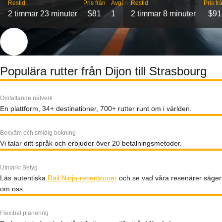
Restid
Pris från
Avgångar
Restid
Pris fr
2 timmar 23 minuter
$81
1
2 timmar 8 minuter
$91
Populära rutter från Dijon till Strasbourg
Omfattande nätverk
En plattform, 34+ destinationer, 700+ rutter runt om i världen.
Bekväm och smidig bokning
Vi talar ditt språk och erbjuder över 20 betalningsmetoder.
Utmärkt Betyg
Läs autentiska
Rail Ninja-recensioner
och se vad våra resenärer säger
om oss.
Flexibel planering