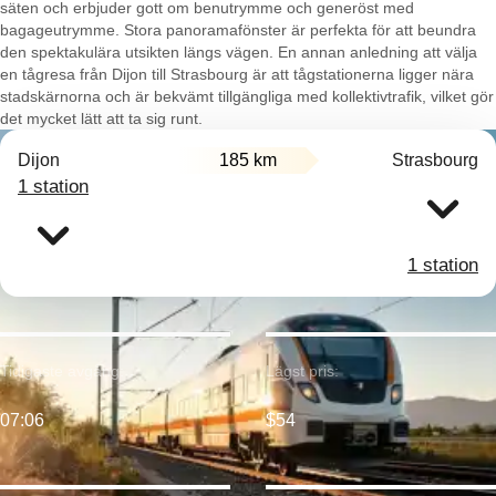
säten och erbjuder gott om benutrymme och generöst med
bagageutrymme. Stora panoramafönster är perfekta för att beundra
den spektakulära utsikten längs vägen. En annan anledning att välja
en tågresa från Dijon till Strasbourg är att tågstationerna ligger nära
stadskärnorna och är bekvämt tillgängliga med kollektivtrafik, vilket gör
det mycket lätt att ta sig runt.
Dijon
185 km
Strasbourg
1 station
1 station
Tidigaste avgång:
Lägst pris:
07:06
$54