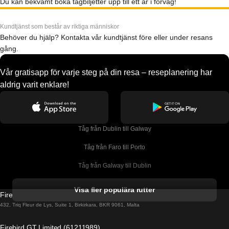
Du kan bekvämt boka tågbiljetter upp till ett år i förväg!
Kundtjänst som består av riktiga människor
Behöver du hjälp? Kontakta vår kundtjänst före eller under resans
gång.
Vår gratisapp för varje steg på din resa – reseplanering har
aldrig varit enklare!
Tåg från Dublin till Galway
Tåg från Faro till Porto
Tåg från Galway till Dublin
Tåg från Gyeongju till Seoul 
Visa fler populära rutter
Firebird GT Limited (OC 1451)
Tåg från Porto till Faro
432, Triq Fleur de Lys, Suite 1, Birkirkara, BKR 9061, Malta
Tåg från Alicante till Madrid
Firebird GT Limited (61211989)