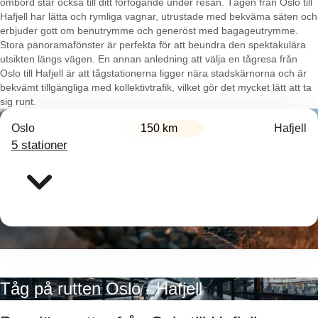
ombord står också till ditt förfogande under resan. Tågen från Oslo till
Hafjell har lätta och rymliga vagnar, utrustade med bekväma säten och
erbjuder gott om benutrymme och generöst med bagageutrymme.
Stora panoramafönster är perfekta för att beundra den spektakulära
utsikten längs vägen. En annan anledning att välja en tågresa från
Oslo till Hafjell är att tågstationerna ligger nära stadskärnorna och är
bekvämt tillgängliga med kollektivtrafik, vilket gör det mycket lätt att ta
sig runt.
Oslo
150 km
Hafjell
5 stationer
Tåg på rutten Oslo - Hafjell