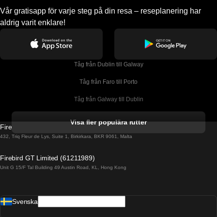
Vår gratisapp för varje steg på din resa – reseplanering har
aldrig varit enklare!
Tåg från Dublin till Galway
Tåg från Faro till Porto
Tåg från Galway till Dublin
Tåg från Gyeongju till Seoul 
Visa fler populära rutter
Firebird GT Limited (OC 1451)
Tåg från Porto till Faro
432, Triq Fleur de Lys, Suite 1, Birkirkara, BKR 9061, Malta
Tåg från Alicante till Madrid
Firebird GT Limited (61211989)
Unit G 15/F Tal Building 49 Austin Road, KL, Hong Kong
Tåg från Barcelona till Madrid
Tåg från Barcelona till Malaga
Svenska
Tåg från Barcelona till Sevilla