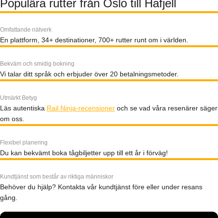
Populära rutter från Oslo till Hafjell
Omfattande nätverk
En plattform, 34+ destinationer, 700+ rutter runt om i världen.
Bekväm och smidig bokning
Vi talar ditt språk och erbjuder över 20 betalningsmetoder.
Utmärkt Betyg
Läs autentiska
Rail Ninja-recensioner
och se vad våra resenärer säger
om oss.
Flexibel planering
Du kan bekvämt boka tågbiljetter upp till ett år i förväg!
Kundtjänst som består av riktiga människor
Behöver du hjälp? Kontakta vår kundtjänst före eller under resans
gång.