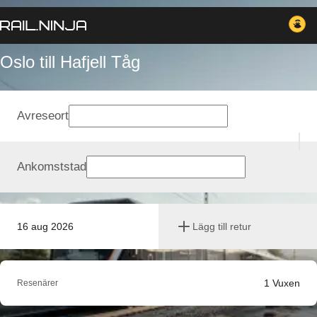
Oslo till Hafjell Tåg
Avreseort
Ankomststad
16 aug 2026
Lägg till retur
1
Vuxen
Resenärer