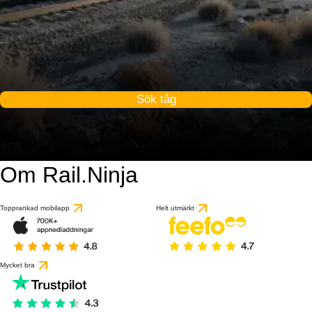
Sök tåg
Om Rail.Ninja
Topprankad mobilapp
Helt utmärkt
Mycket bra