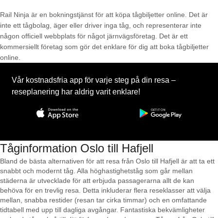
Rail Ninja är en bokningstjänst för att köpa tågbiljetter online. Det är
inte ett tågbolag, äger eller driver inga tåg, och representerar inte
någon officiell webbplats för något järnvägsföretag. Det är ett
kommersiellt företag som gör det enklare för dig att boka tågbiljetter
online.
Vår kostnadsfria app för varje steg på din resa –
reseplanering har aldrig varit enklare!
Tåginformation Oslo till Hafjell
Bland de bästa alternativen för att resa från Oslo till Hafjell är att ta ett
snabbt och modernt tåg. Alla höghastighetståg som går mellan
städerna är utvecklade för att erbjuda passagerarna allt de kan
behöva för en trevlig resa. Detta inkluderar flera reseklasser att välja
mellan, snabba restider (resan tar cirka timmar) och en omfattande
tidtabell med upp till dagliga avgångar. Fantastiska bekvämligheter