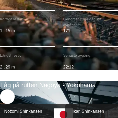
Kortast restid:
Genomsnittliga dagliga
avgångar:
1 t 15 m
171
Längst restid:
Senaste avgång:
2 t 29 m
22:12
Tåg på rutten Nagoya - Yokohama
Nozomi Shinkansen
Hikari Shinkansen