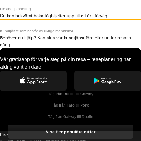
Flexibel planering
Du kan bekvämt boka tågbiljetter upp till ett år i förväg!
Kundtjänst som består av riktiga människor
Behöver du hjälp? Kontakta vår kundtjänst före eller under resans
gång.
Vår gratisapp för varje steg på din resa – reseplanering har
aldrig varit enklare!
Tåg från Dublin till Galway
Tåg från Faro till Porto
Tåg från Galway till Dublin
Tåg från Gyeongju till Seoul 
Visa fler populära rutter
Firebird GT Limited (OC 1451)
Tåg från Porto till Faro
432, Triq Fleur de Lys, Suite 1, Birkirkara, BKR 9061, Malta