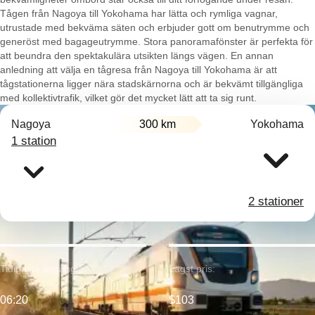
Tågen från Nagoya till Yokohama har lätta och rymliga vagnar,
utrustade med bekväma säten och erbjuder gott om benutrymme och
generöst med bagageutrymme. Stora panoramafönster är perfekta för
att beundra den spektakulära utsikten längs vägen. En annan
anledning att välja en tågresa från Nagoya till Yokohama är att
tågstationerna ligger nära stadskärnorna och är bekvämt tillgängliga
med kollektivtrafik, vilket gör det mycket lätt att ta sig runt.
Nagoya
300 km
Yokohama
1 station
2 stationer
Tidigaste avgång:
Lägst pris:
06:20
$103