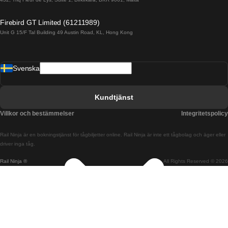
Tåg från Alicante till Madrid
Firebird GT Limited (61211989)
Unit G 15/F Tal Building 49 Austin Road, KL, Hong Kong
Tåg från Barcelona till Madrid
Tåg från Barcelona till Malaga
Svenska
Tåg från Barcelona till Sevilla
Tåg från Barcelona till Valencia
Kundtjänst
Tåg från Belfast till Dublin
Villkor och bestämmelser
Integritetspolicy
Tåg från Berlin till Prag
Rail Ninja är en bokningstjänst för tågbiljetter online. Rail Ninja är inte ett tågbolag och äger eller
Tåg från Bratislava till Budapest
driver inga tåg.
Rail Ninja ®
All Rights Reserved © 2026
Tåg från Budapest till Bratislava
Tåg från Budapest till Prag
Tåg från Budapest till Wien
Tåg från Coimbra till Lissabon