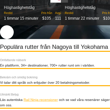
Höghastighetståg
Höghastighetståg
Restid
Pris från
Avgångar
Restid
Pris f
1 timmar 15 minuter
$105
111
1 timmar 22 minuter
$10
Populära rutter från Nagoya till Yokohama
Omfattande nätverk
En plattform, 34+ destinationer, 700+ rutter runt om i världen.
Bekväm och smidig bokning
Vi talar ditt språk och erbjuder över 20 betalningsmetoder.
Utmärkt Betyg
Läs autentiska
Rail Ninja-recensioner
och se vad våra resenärer säger
om oss.