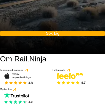
Sök tåg
Om Rail.Ninja
Topprankad mobilapp
Helt utmärkt
Mycket bra