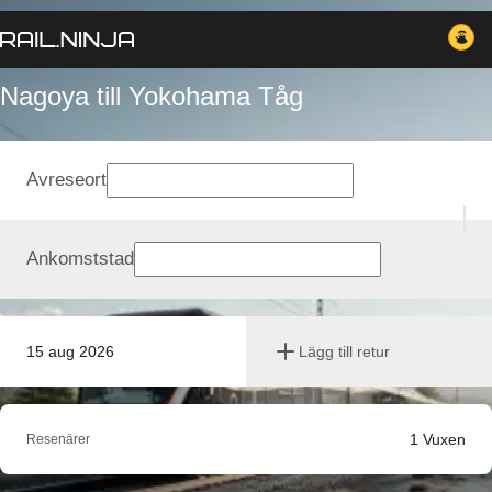
Nagoya till Yokohama Tåg
Avreseort
Ankomststad
15 aug 2026
Lägg till retur
1
Vuxen
Resenärer