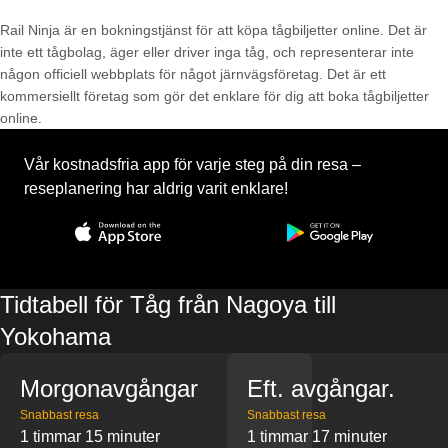
Rail Ninja är en bokningstjänst för att köpa tågbiljetter online. Det är
inte ett tågbolag, äger eller driver inga tåg, och representerar inte
någon officiell webbplats för något järnvägsföretag. Det är ett
kommersiellt företag som gör det enklare för dig att boka tågbiljetter
online.
Vår kostnadsfria app för varje steg på din resa –
reseplanering har aldrig varit enklare!
Tidtabell för Tåg från Nagoya till
Yokohama
Morgonavgångar
Eft. avgångar.
Snabbast resa
Snabbast resa
1 timmar 15 minuter
1 timmar 17 minuter