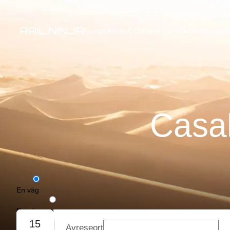
Europa
Asien & Oceanien
Amerika
Mellanöster
Casab
En väg
Rundresa
15
Avreseort