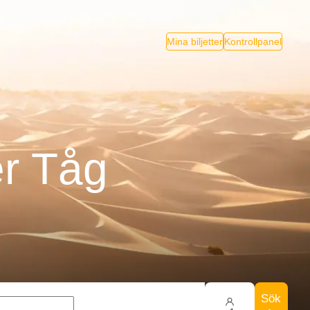
Mina biljetter
Kontrollpanel
er Tåg
Sök