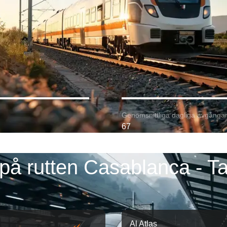
Genomsnittliga dagliga avgångar
67
på rutten Casablanca - T
Al Atlas