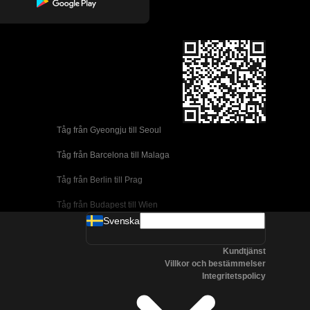
Tåg från Gyeongju till Seoul 
Tåg från Barcelona till Malaga
Tåg från Berlin till Prag
Tåg från Budapest till Wien
Svenska
Tåg från Dublin till Belfast
Kundtjänst
Tåg från Florens till Rom
Villkor och bestämmelser
Integritetspolicy
Tåg från Lissabon till Coimbra
Tåg från Lissabon till Porto