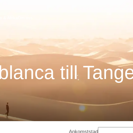
n & Afrika
Om oss
lanca till Tang
Ankomststad