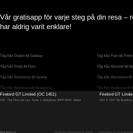
Vår gratisapp för varje steg på din resa – 
har aldrig varit enklare!
Tåg från Dublin till Galway
Tåg från Faro till Porto
Tåg från Porto till Faro
Tåg från Alicante till M
Tåg från Barcelona till Sevilla
Tåg från Barcelona till
Tåg från Bratislava till Budapest
Tåg från Budapest till 
Firebird GT Limited (OC 1451)
Firebird GT Limit
Tåg från Coimbra till Lissabon
Tåg från Coimbra till P
432, Triq Fleur de Lys, Suite 1, Birkirkara, BKR 9061, Malta
Unit G 15/F Tal Buildin
Tåg från Dublin till Cork
Tåg från Edinburgh til
Tåg från Florens till Venedig
Tåg från Lagos till Li
Tåg från Lissabon till Faro
Tåg från Lissabon till
Rail Ninja ®
All Rights Reserved © 2026
Rail Ninja är en bokningst