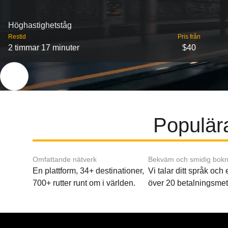
Höghastighetståg
Restid
Pris från
2 timmar 17 minuter
$40
Populära
Omfattande nätverk
Bekväm och smidig bokn
En plattform, 34+ destinationer,
Vi talar ditt språk och
700+ rutter runt om i världen.
över 20 betalningsmet