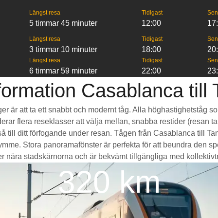
Längst resa
Tidigast
Sen
5 timmar 45 minuter
12:00
17
Längst resa
Tidigast
Sen
3 timmar 10 minuter
18:00
20
Längst resa
Tidigast
Sen
6 timmar 59 minuter
22:00
23
ormation Casablanca till
ger är att ta ett snabbt och modernt tåg. Alla höghastighetståg s
erar flera reseklasser att välja mellan, snabba restider (resan ta
 till ditt förfogande under resan. Tågen från Casablanca till T
e. Stora panoramafönster är perfekta för att beundra den spek
r nära stadskärnorna och är bekvämt tillgängliga med kollektivtrafi
320 km