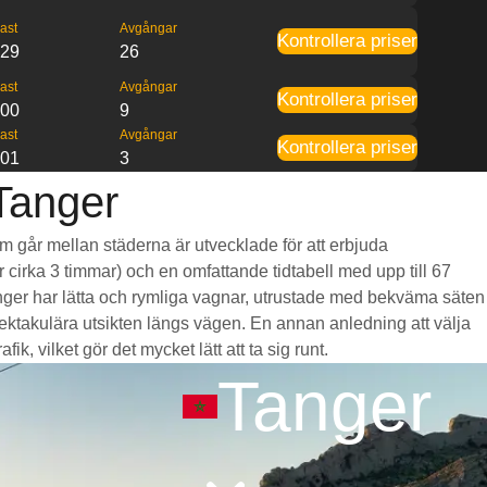
ast
Avgångar
Kontrollera priser
:29
26
ast
Avgångar
Kontrollera priser
:00
9
ast
Avgångar
Kontrollera priser
:01
3
 Tanger
om går mellan städerna är utvecklade för att erbjuda
r cirka 3 timmar) och en omfattande tidtabell med upp till 67
anger har lätta och rymliga vagnar, utrustade med bekväma säten
takulära utsikten längs vägen. En annan anledning att välja
k, vilket gör det mycket lätt att ta sig runt.
Tanger