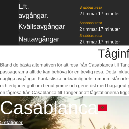
Eft.
Snabbast resa
2 timmar 17 minuter
avgångar.
Snabbast resa
Kvällsavgångar
2 timmar 17 minuter
Snabbast resa
Nattavgångar
2 timmar 17 minuter
Tåginf
Bland de bästa alternativen för att resa från Casablanca till Tan
passagerarna allt de kan behöva för en trevlig resa. Detta inklud
dagliga avgångar. Fantastiska bekvämligheter ombord står också
och erbjuder gott om benutrymme och generöst med bagageutrymm
en tågresa från Casablanca till Tanger är att tågstationerna ligge
Casablanca
5 stationer