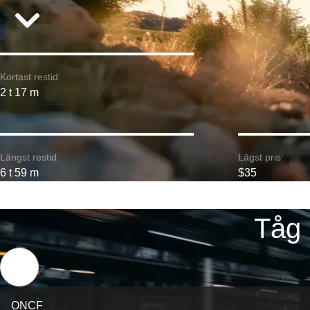
Kortast restid:
2 t 17 m
Längst restid:
Lägst pris:
6 t 59 m
$35
Tåg 
ONCF