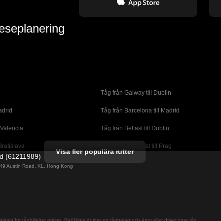
reseplanering
Tåg från Galway till Dublin
adrid
Tåg från Barcelona till Madrid
 Valencia
Tåg från Belfast till Dublin
Bratislava
Tåg från Budapest till Prag
Visa fler populära rutter
ed (61211989)
orto
Tåg från Cork till Dublin
g 49 Austin Road, KL, Hong Kong
l London
Tåg från Faro till Lissabon
ssabon
Tåg från Lissabon till Albufeira
 Lagos
Tåg från Lissabon till Madrid
jänst för tågbiljetter online. Rail Ninja är inte ett tågbolag och äger eller driver inga tåg.