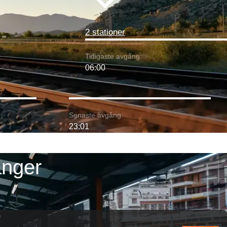
2 stationer
Tidigaste avgång:
06:00
:
Senaste avgång:
23:01
anger