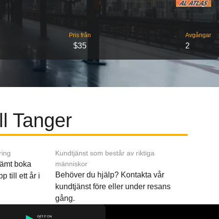
Pris från
Avgångar
$35
2
ll Tanger
ring
Kundtjänst som består av riktiga
ämt boka
människor
Behöver du hjälp? Kontakta vår
p till ett år i
kundtjänst före eller under resans
gång.