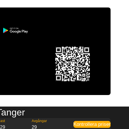
 Tanger
ast
Avgångar
Kontrollera priser
:29
29