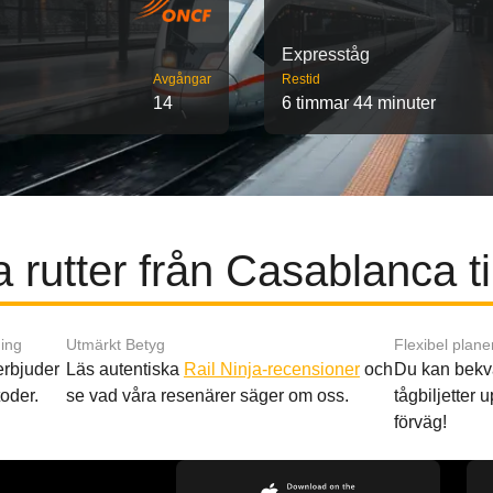
Expresståg
Avgångar
Restid
14
6 timmar 44 minuter
 rutter från Casablanca ti
ing
Utmärkt Betyg
Flexibel plane
 erbjuder
Läs autentiska
Rail Ninja-recensioner
och
Du kan bekv
oder.
se vad våra resenärer säger om oss.
tågbiljetter up
förväg!