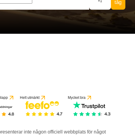
×
1
tåg
ilapp
Helt utmärkt
Mycket bra
epresenterar inte någon officiell webbplats för något