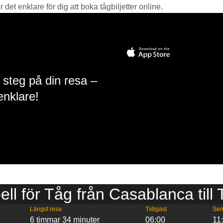
det enklare för dig att boka tågbiljetter online.
 steg på din resa –
enklare!
ell för Tåg från Casablanca till
Längst resa
Tidigast
Sen
6 timmar 34 minuter
06:00
11