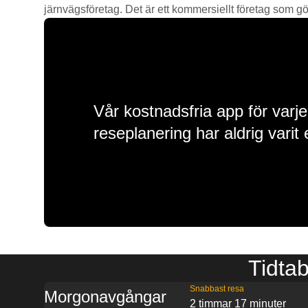
järnvägsföretag. Det är ett kommersiellt företag som gör 
Vår kostnadsfria app för varje
reseplanering har aldrig varit 
Tidtab
Snabbast resa
Morgonavgångar
2 timmar 17 minuter