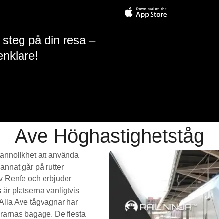
 steg på din resa –
enklare!
Ave Höghastighetståg
annolikhet att använda
nnat går på rutter
av Renfe och erbjuder
s är platserna vanligtvis
. Alla Ave tågvagnar har
erarnas bagage. De flesta