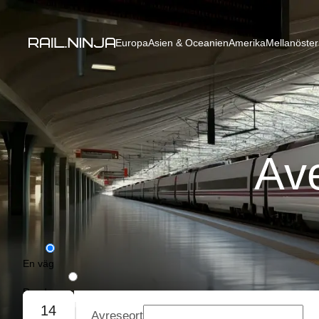
Europa
Asien & Oceanien
Amerika
Mellanöster
Av
En väg
Rundresa
14
Avreseort