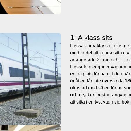
1: A klass sits
Dessa andraklassbiljetter ger 
med fördel att kunna sitta i 
arrangerade 2 i rad och 1. I 
Dessutom erbjuder vagnen un
en lekplats för barn. I den hä
(måtten får inte överskrida 1
utrustad med säten för perso
och drycker i restaurangvag
att sitta i en tyst vagn vid bok