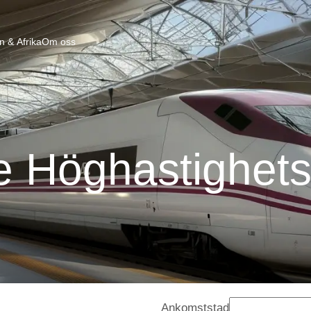
n & Afrika
Om oss
e Höghastighets
Ankomststad