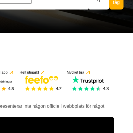
×
1
tåg
ilapp
Helt utmärkt
Mycket bra
epresenterar inte någon officiell webbplats för något