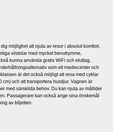
dig möjlighet att njuta av resor i absolut komfort,
rymliga vilstolar med mycket benutrymme,
också kunna använda gratis WiFi och eluttag.
derhållningsalternativ som ett mediecenter och
r klassen är det också möjligt att resa med cyklar
80 cm) och att transportera husdjur. Vagnen är
ner med särskilda behov. Du kan njuta av måltider
nen. Passagerare kan också ange sina önskemål
ning av biljetten.