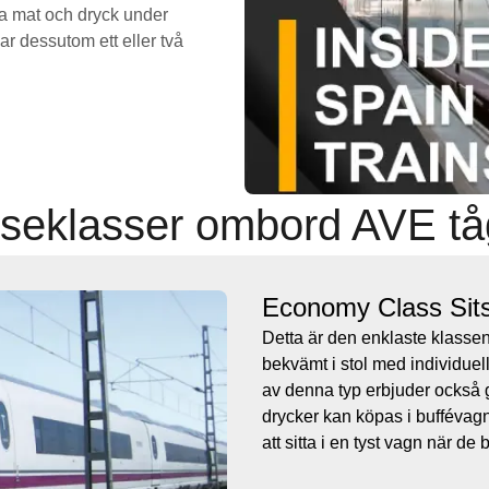
pa mat och dryck under
r dessutom ett eller två
seklasser ombord AVE tå
Economy Class Sit
Detta är den enklaste klasse
bekvämt i stol med individuel
av denna typ erbjuder också 
drycker kan köpas i buffévag
att sitta i en tyst vagn när de 