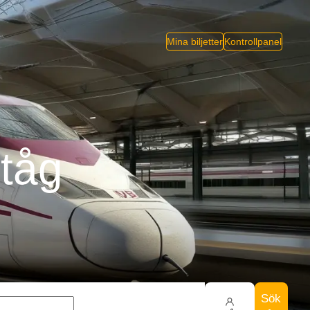
Mina biljetter
Kontrollpanel
tåg
Sök