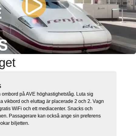
get
s
n ombord på AVE höghastighetståg. Luta sig
la vikbord och eluttag är placerade 2 och 2. Vagn
gratis WiFi och ett mediacenter. Snacks och
nen. Passagerare kan också ange sin preferens
bokar biljetten.