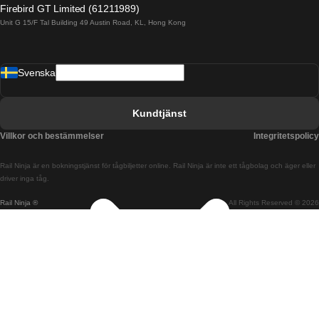
Firebird GT Limited (61211989)
Unit G 15/F Tal Building 49 Austin Road, KL, Hong Kong
Tåg från Barcelona till Madrid
Tåg från Barcelona till Malaga
Svenska
Tåg från Barcelona till Sevilla
Tåg från Barcelona till Valencia
Kundtjänst
Tåg från Belfast till Dublin
Villkor och bestämmelser
Integritetspolicy
Tåg från Berlin till Prag
Rail Ninja är en bokningstjänst för tågbiljetter online. Rail Ninja är inte ett tågbolag och äger eller
Tåg från Bratislava till Budapest
driver inga tåg.
Rail Ninja ®
All Rights Reserved © 2026
Tåg från Budapest till Bratislava
Tåg från Budapest till Prag
Tåg från Budapest till Wien
Tåg från Coimbra till Lissabon
Tåg från Coimbra till Porto