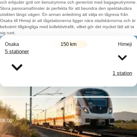
och erbjuder gott om benutrymme och generöst med bagageutrymme.
Stora panoramafönster är perfekta för att beundra den spektakulära
utsikten längs vägen. En annan anledning att välja en tågresa från
Osaka till Himeji är att tågstationerna ligger nära stadskärnorna och är
bekvämt tillgängliga med kollektivtrafik, vilket gör det mycket lätt att ta
sig runt.
Osaka
150 km
Himeji
5 stationer
1 station
Tidigaste avgång:
Lägst pris:
06:00
$46