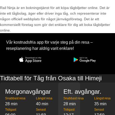
Rail Ninja är en bokningstjänst för att köpa tågbiljetter online. Det är
inte ett tågbolag, äger eller driver inga tåg, och representerar inte
någon officiell webbplats för något järnvägsföretag. Det är ett
kommersiellt företag som gör det enklare för dig att boka tågbiljetter
online.
Vår kostnadsfria app för varje steg på din resa –
reseplanering har aldrig varit enklare!
Tidtabell för Tåg från Osaka till Himeji
Morgonavgångar
Eft. avgångar.
Snabbast resa
Längst resa
Snabbast resa
Längst resa
28 min
40 min
28 min
35 min
Tidigast
Senast
Tidigast
Senast