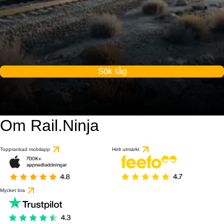
Sök tåg
Om Rail.Ninja
9.2 / 10
baserat på 1 recensio
Topprankad mobilapp
Helt utmärkt
Mycket bra