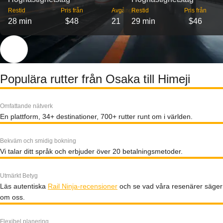
Restid
Pris från
Avgångar
Restid
Pris från
28 min
$48
21
29 min
$46
Populära rutter från Osaka till Himeji
Omfattande nätverk
En plattform, 34+ destinationer, 700+ rutter runt om i världen.
Bekväm och smidig bokning
Vi talar ditt språk och erbjuder över 20 betalningsmetoder.
Utmärkt Betyg
Läs autentiska
Rail Ninja-recensioner
och se vad våra resenärer säger
om oss.
Flexibel planering