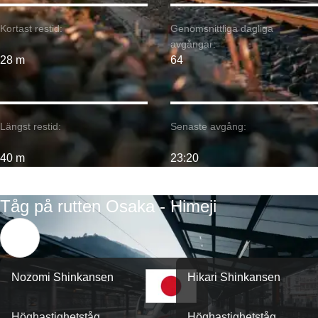
Kortast restid:
Genomsnittliga dagliga
avgångar:
28 m
64
Längst restid:
Senaste avgång:
40 m
23:20
Tåg på rutten Osaka - Himeji
Nozomi Shinkansen
Hikari Shinkansen
Höghastighetståg
Höghastighetståg