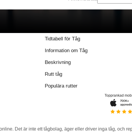
8.5 / 10 baserat på 
Tidtabell för Tåg
Information om Tåg
Beskrivning
Rutt tåg
Populära rutter
Topprankad mob
 online. Det är inte ett tågbolag, äger eller driver inga tåg, och r