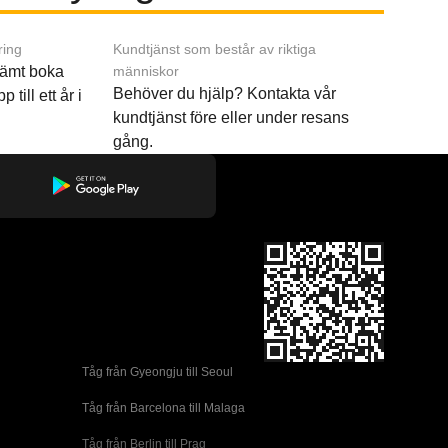
ring
Kundtjänst som består av riktiga
ämt boka
människor
Behöver du hjälp? Kontakta vår
p till ett år i
kundtjänst före eller under resans
gång.
Tåg från Gyeongju till Seoul 
Tåg från Barcelona till Malaga
Tåg från Berlin till Prag