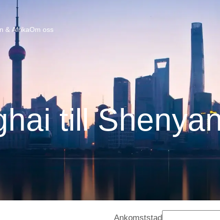
n & Afrika
Om oss
hai till Shenya
Ankomststad