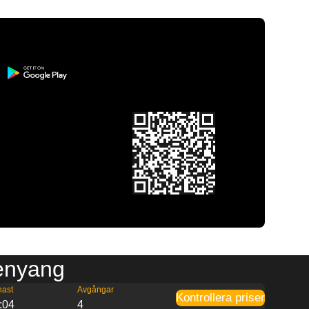
henyang
nast
Avgångar
Kontrollera priser
:04
4