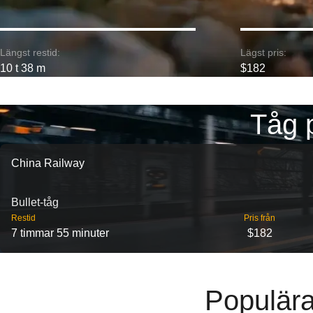
Längst restid:
Lägst pris:
10 t 38 m
$182
Tåg 
China Railway
Bullet-tåg
Restid
Pris från
7 timmar 55 minuter
$182
Populära