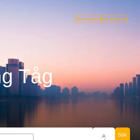
Mina biljetter
Kontrollpanel
ng Tåg
Sök