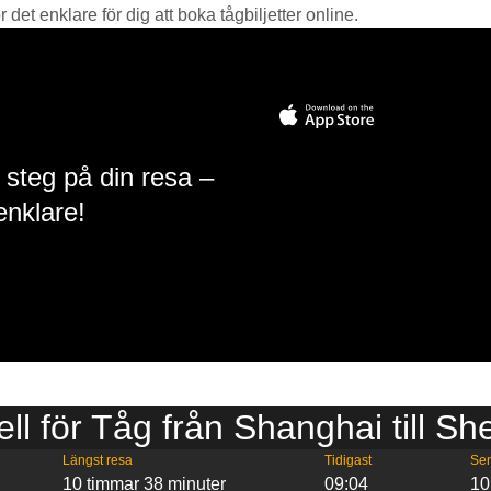
det enklare för dig att boka tågbiljetter online.
 steg på din resa –
enklare!
ell för Tåg från Shanghai till S
Längst resa
Tidigast
Se
10 timmar 38 minuter
09:04
10