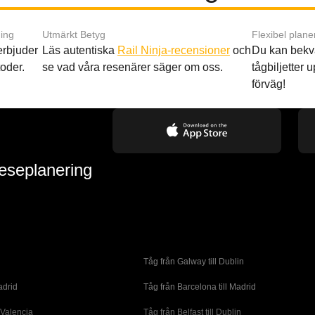
ing
Utmärkt Betyg
Flexibel plane
 erbjuder
Läs autentiska
Rail Ninja-recensioner
och
Du kan bekv
oder.
se vad våra resenärer säger om oss.
tågbiljetter up
förväg!
reseplanering
Tåg från Galway till Dublin
adrid
Tåg från Barcelona till Madrid
 Valencia
Tåg från Belfast till Dublin