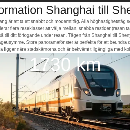
ormation Shanghai till S
yang är att ta ett snabbt och modernt tåg. Alla höghastighetståg 
erar flera reseklasser att välja mellan, snabba restider (resan ta
 till ditt förfogande under resan. Tågen från Shanghai till Sh
eutrymme. Stora panoramafönster är perfekta för att beundra d
 ligger nära stadskärnorna och är bekvämt tillgängliga med kollekti
1730 km