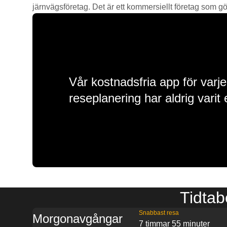
järnvägsföretag. Det är ett kommersiellt företag som gör 
Vår kostnadsfria app för varje
reseplanering har aldrig varit 
Tidtab
Snabbast resa
Morgonavgångar
7 timmar 55 minuter