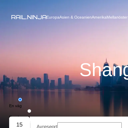
Europa
Asien & Oceanien
Amerika
Mellanöster
Shang
En väg
Rundresa
15
Avreseort