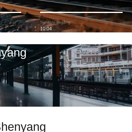
:
Senaste avgång:
10:04
nyang
 Shenyang