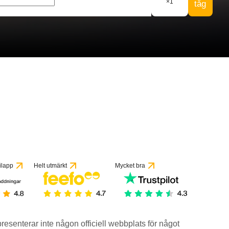
×
1
tåg
1 recensioner
ilapp
Helt utmärkt
Mycket bra
epresenterar inte någon officiell webbplats för något