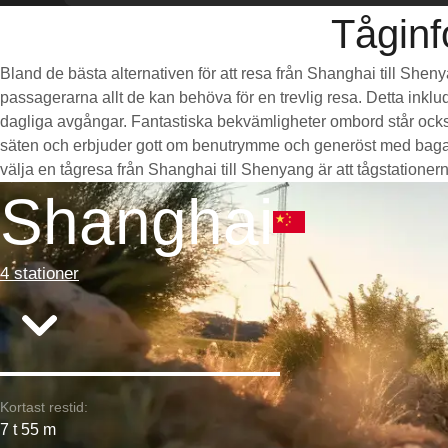
Tåginf
Bland de bästa alternativen för att resa från Shanghai till Shen
passagerarna allt de kan behöva för en trevlig resa. Detta inklud
dagliga avgångar. Fantastiska bekvämligheter ombord står också
säten och erbjuder gott om benutrymme och generöst med bagag
välja en tågresa från Shanghai till Shenyang är att tågstationerna
Shanghai
4 stationer
Kortast restid:
7 t 55 m