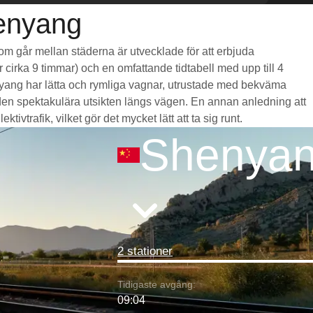
henyang
som går mellan städerna är utvecklade för att erbjuda
r cirka 9 timmar) och en omfattande tidtabell med upp till 4
enyang har lätta och rymliga vagnar, utrustade med bekväma
en spektakulära utsikten längs vägen. En annan anledning att
vtrafik, vilket gör det mycket lätt att ta sig runt.
Shenya
2 stationer
Tidigaste avgång:
09:04