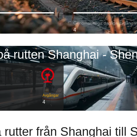
Genomsnittliga dagliga avgångar
4
på rutten Shanghai - She
Avgångar
4
 rutter från Shanghai till