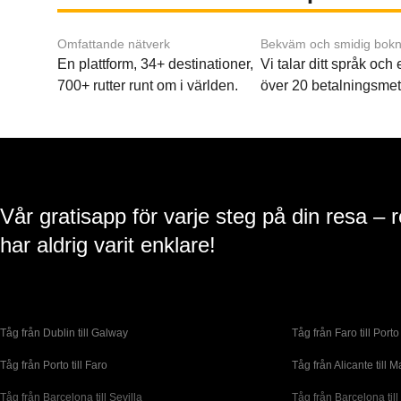
Omfattande nätverk
Bekväm och smidig bokn
En plattform, 34+ destinationer,
Vi talar ditt språk och
700+ rutter runt om i världen.
över 20 betalningsmet
Vår gratisapp för varje steg på din resa – 
har aldrig varit enklare!
Tåg från Dublin till Galway
Tåg från Faro till Porto
Tåg från Porto till Faro
Tåg från Alicante till M
Tåg från Barcelona till Sevilla
Tåg från Barcelona till