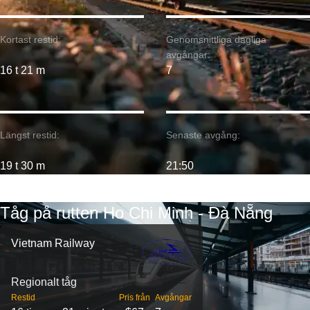
Kortast restid:
Genomsnittliga dagliga
avgångar:
16 t 21 m
7
Längst restid:
Senaste avgång:
19 t 30 m
21:50
Tåg på rutten Ho Chi Minh - Đà Nẵng
Vietnam Railway
Regionalt tåg
Restid
Pris från
Avgångar