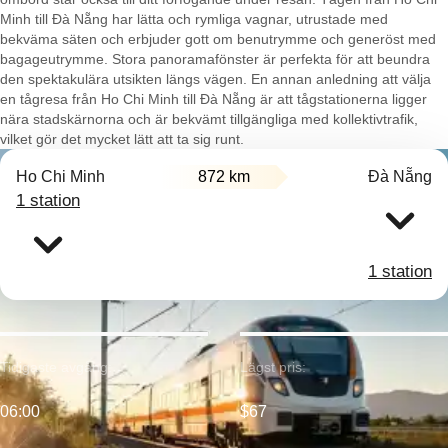
Minh till Đà Nẵng har lätta och rymliga vagnar, utrustade med
bekväma säten och erbjuder gott om benutrymme och generöst med
bagageutrymme. Stora panoramafönster är perfekta för att beundra
den spektakulära utsikten längs vägen. En annan anledning att välja
en tågresa från Ho Chi Minh till Đà Nẵng är att tågstationerna ligger
nära stadskärnorna och är bekvämt tillgängliga med kollektivtrafik,
vilket gör det mycket lätt att ta sig runt.
Ho Chi Minh
872 km
Đà Nẵng
1 station
1 station
Tidigaste avgång:
Lägst pris:
06:00
$67