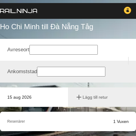
Ho Chi Minh till Đà Nẵng Tåg
Avreseort
Ankomststad
15 aug 2026
Lägg till retur
1
Vuxen
Resenärer