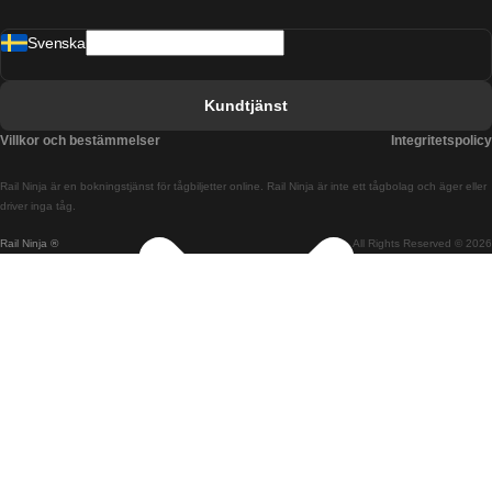
Tåg från Barcelona till Malaga
Svenska
Tåg från Barcelona till Sevilla
Tåg från Barcelona till Valencia
Kundtjänst
Tåg från Belfast till Dublin
Villkor och bestämmelser
Integritetspolicy
Tåg från Berlin till Prag
Rail Ninja är en bokningstjänst för tågbiljetter online. Rail Ninja är inte ett tågbolag och äger eller
Tåg från Bratislava till Budapest
driver inga tåg.
Rail Ninja ®
All Rights Reserved © 2026
Tåg från Budapest till Bratislava
Tåg från Budapest till Prag
Tåg från Budapest till Wien
Tåg från Coimbra till Lissabon
Tåg från Coimbra till Porto
Tåg från Cork till Dublin
Tåg från Dublin till Belfast