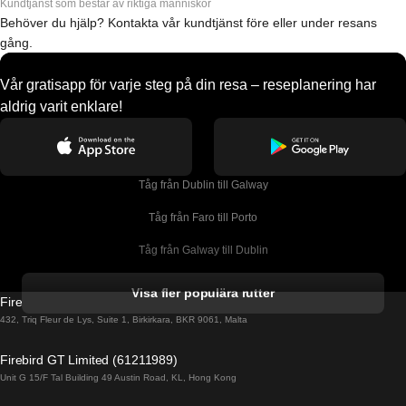
Kundtjänst som består av riktiga människor
Behöver du hjälp? Kontakta vår kundtjänst före eller under resans
gång.
Vår gratisapp för varje steg på din resa – reseplanering har
aldrig varit enklare!
Tåg från Dublin till Galway
Tåg från Faro till Porto
Tåg från Galway till Dublin
Tåg från Gyeongju till Seoul 
Visa fler populära rutter
Firebird GT Limited (OC 1451)
Tåg från Porto till Faro
432, Triq Fleur de Lys, Suite 1, Birkirkara, BKR 9061, Malta
Tåg från Alicante till Madrid
Firebird GT Limited (61211989)
Unit G 15/F Tal Building 49 Austin Road, KL, Hong Kong
Tåg från Barcelona till Madrid