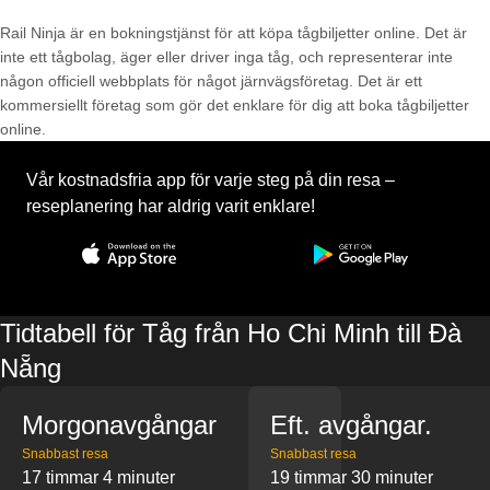
Rail Ninja är en bokningstjänst för att köpa tågbiljetter online. Det är
inte ett tågbolag, äger eller driver inga tåg, och representerar inte
någon officiell webbplats för något järnvägsföretag. Det är ett
kommersiellt företag som gör det enklare för dig att boka tågbiljetter
online.
Vår kostnadsfria app för varje steg på din resa –
reseplanering har aldrig varit enklare!
Tidtabell för Tåg från Ho Chi Minh till Đà
Nẵng
Morgonavgångar
Eft. avgångar.
Snabbast resa
Snabbast resa
17 timmar 4 minuter
19 timmar 30 minuter