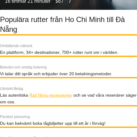
16 timmar 21 minuter
$67
7
Populära rutter från Ho Chi Minh till Đà
Nẵng
Omfattande nätverk
En plattform, 34+ destinationer, 700+ rutter runt om i världen.
Bekväm och smidig bokning
Vi talar ditt språk och erbjuder över 20 betalningsmetoder.
Utmärkt Betyg
Läs autentiska
Rail Ninja-recensioner
och se vad våra resenärer säger
om oss.
Flexibel planering
Du kan bekvämt boka tågbiljetter upp till ett år i förväg!