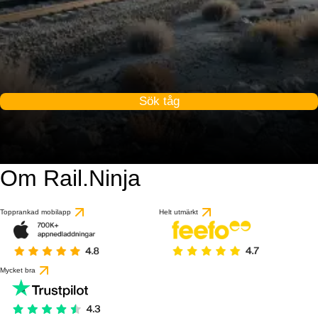
Sök tåg
Om Rail.Ninja
Topprankad mobilapp
Helt utmärkt
Mycket bra