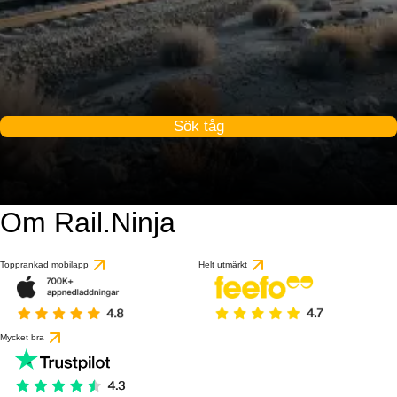
Sök tåg
Om Rail.Ninja
Topprankad mobilapp
Helt utmärkt
Mycket bra