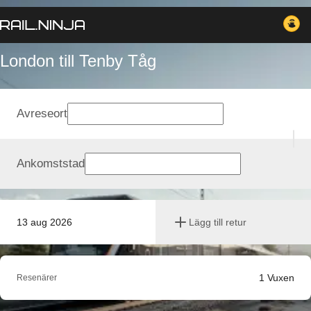
London till Tenby Tåg
Avreseort
Ankomststad
13 aug 2026
Lägg till retur
1
Vuxen
Resenärer