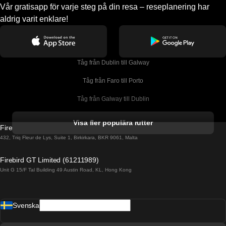
Vår gratisapp för varje steg på din resa – reseplanering har
aldrig varit enklare!
Tåg från Dublin till Galway
Tåg från Faro till Porto
Tåg från Galway till Dublin
Tåg från Gyeongju till Seoul 
Visa fler populära rutter
Firebird GT Limited (OC 1451)
Tåg från Porto till Faro
432, Triq Fleur de Lys, Suite 1, Birkirkara, BKR 9061, Malta
Tåg från Alicante till Madrid
Firebird GT Limited (61211989)
Unit G 15/F Tal Building 49 Austin Road, KL, Hong Kong
Tåg från Barcelona till Madrid
Tåg från Barcelona till Malaga
Svenska
Tåg från Barcelona till Sevilla