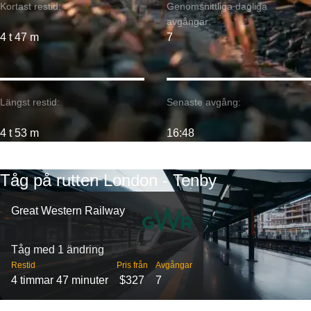
Kortast restid:
Genomsnittliga dagliga
avgångar:
4 t 47 m
7
Längst restid:
Senaste avgång:
4 t 53 m
16:48
Tåg på rutten London - Tenby
Great Western Railway
Tåg med 1 ändring
Restid
Pris från
Avgångar
4 timmar 47 minuter
$327
7