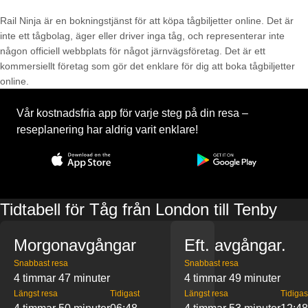
Rail Ninja är en bokningstjänst för att köpa tågbiljetter online. Det är
inte ett tågbolag, äger eller driver inga tåg, och representerar inte
någon officiell webbplats för något järnvägsföretag. Det är ett
kommersiellt företag som gör det enklare för dig att boka tågbiljetter
online.
Vår kostnadsfria app för varje steg på din resa –
reseplanering har aldrig varit enklare!
Tidtabell för Tåg från London till Tenby
Morgonavgångar
Eft. avgångar.
Snabbast resa
Snabbast resa
4 timmar 47 minuter
4 timmar 49 minuter
Längst resa
Tidigast
Längst resa
Tidigas