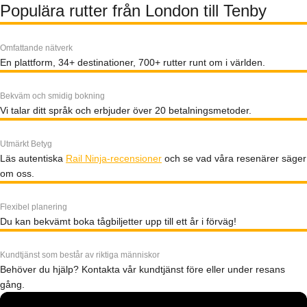
Populära rutter från London till Tenby
Omfattande nätverk
En plattform, 34+ destinationer, 700+ rutter runt om i världen.
Bekväm och smidig bokning
Vi talar ditt språk och erbjuder över 20 betalningsmetoder.
Utmärkt Betyg
Läs autentiska
Rail Ninja-recensioner
och se vad våra resenärer säger
om oss.
Flexibel planering
Du kan bekvämt boka tågbiljetter upp till ett år i förväg!
Kundtjänst som består av riktiga människor
Behöver du hjälp? Kontakta vår kundtjänst före eller under resans
gång.