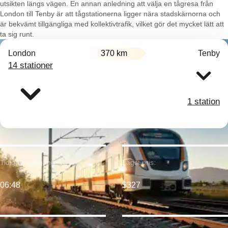
utsikten längs vägen. En annan anledning att välja en tågresa från
London till Tenby är att tågstationerna ligger nära stadskärnorna och
är bekvämt tillgängliga med kollektivtrafik, vilket gör det mycket lätt att
ta sig runt.
London
370 km
Tenby
14 stationer
1 station
Tidigaste avgång:
Lägst pris:
06:48
$327