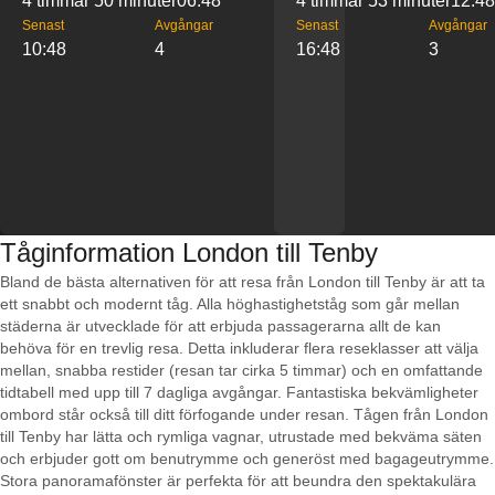
4 timmar 50 minuter
06:48
4 timmar 53 minuter
12:48
Senast
Avgångar
Senast
Avgångar
10:48
4
16:48
3
Tåginformation London till Tenby
Bland de bästa alternativen för att resa från London till Tenby är att ta
ett snabbt och modernt tåg. Alla höghastighetståg som går mellan
städerna är utvecklade för att erbjuda passagerarna allt de kan
behöva för en trevlig resa. Detta inkluderar flera reseklasser att välja
mellan, snabba restider (resan tar cirka 5 timmar) och en omfattande
tidtabell med upp till 7 dagliga avgångar. Fantastiska bekvämligheter
ombord står också till ditt förfogande under resan. Tågen från London
till Tenby har lätta och rymliga vagnar, utrustade med bekväma säten
och erbjuder gott om benutrymme och generöst med bagageutrymme.
Stora panoramafönster är perfekta för att beundra den spektakulära