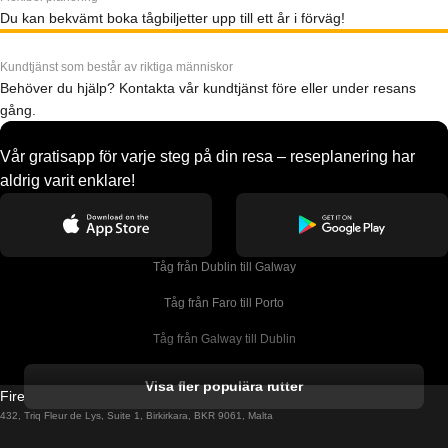
Du kan bekvämt boka tågbiljetter upp till ett år i förväg!
Kundtjänst som består av riktiga människor
Behöver du hjälp? Kontakta vår kundtjänst före eller under resans
gång.
Vår gratisapp för varje steg på din resa – reseplanering har
aldrig varit enklare!
Tåg från Dublin till Galway
Tåg från Faro till Porto
Tåg från Galway till Dublin
Tåg från Gyeongju till Seoul 
Visa fler populära rutter
Firebird GT Limited (OC 1451)
Tåg från Porto till Faro
432, Triq Fleur de Lys, Suite 1, Birkirkara, BKR 9061, Malta
Tåg från Alicante till Madrid