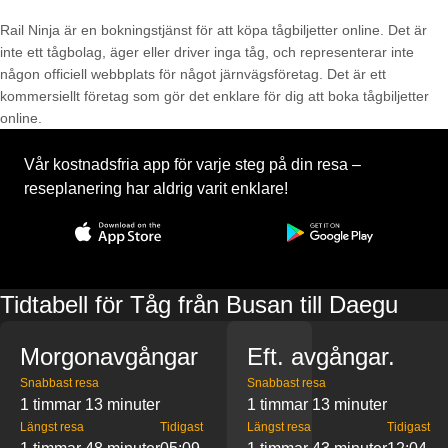
Rail Ninja är en bokningstjänst för att köpa tågbiljetter online. Det är
inte ett tågbolag, äger eller driver inga tåg, och representerar inte
någon officiell webbplats för något järnvägsföretag. Det är ett
kommersiellt företag som gör det enklare för dig att boka tågbiljetter
online.
Vår kostnadsfria app för varje steg på din resa –
reseplanering har aldrig varit enklare!
Tidtabell för Tåg från Busan till Daegu
Morgonavgångar
Eft. avgångar.
Snabbast resa
Snabbast resa
1 timmar 13 minuter
1 timmar 13 minuter
Längst resa
Tidigast
Längst resa
Tidigast