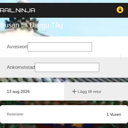
Busan till Daegu Tåg
Avreseort
Ankomststad
13 aug 2026
Lägg till retur
1
Vuxen
Resenärer