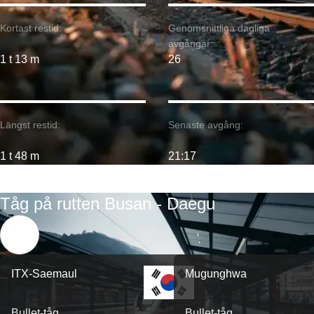
Kortast restid:
Genomsnittliga dagliga
avgångar:
1 t 13 m
26
Längst restid:
Senaste avgång:
1 t 48 m
21:17
Tåg på rutten Busan - Daegu
ITX-Saemaul
Mugunghwa
Bullet-tåg
Bullet-tåg