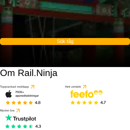
Sök tåg
Om Rail.Ninja
9.2 / 10
baserat på 45 recensio
Topprankad mobilapp
Helt utmärkt
Mycket bra