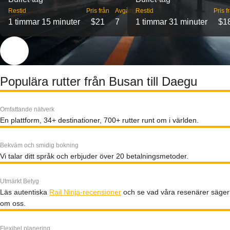
Restid
Pris från
Avgångar
Restid
Pris f
1 timmar 15 minuter
$21
7
1 timmar 31 minuter
$1
Populära rutter från Busan till Daegu
Omfattande nätverk
En plattform, 34+ destinationer, 700+ rutter runt om i världen.
Bekväm och smidig bokning
Vi talar ditt språk och erbjuder över 20 betalningsmetoder.
Utmärkt Betyg
Läs autentiska
Rail Ninja-recensioner
och se vad våra resenärer säger
om oss.
Flexibel planering