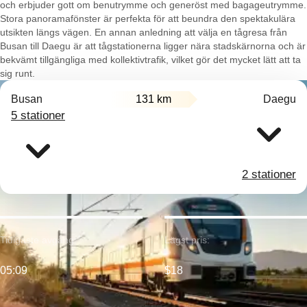
och erbjuder gott om benutrymme och generöst med bagageutrymme.
Stora panoramafönster är perfekta för att beundra den spektakulära
utsikten längs vägen. En annan anledning att välja en tågresa från
Busan till Daegu är att tågstationerna ligger nära stadskärnorna och är
bekvämt tillgängliga med kollektivtrafik, vilket gör det mycket lätt att ta
sig runt.
Busan
131 km
Daegu
5 stationer
2 stationer
Tidigaste avgång:
Lägst pris:
05:09
$18