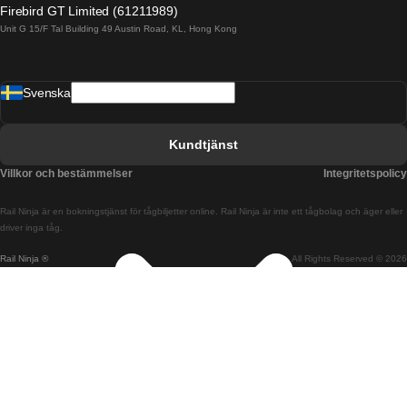
Firebird GT Limited (61211989)
Unit G 15/F Tal Building 49 Austin Road, KL, Hong Kong
Tåg från Barcelona till Madrid
Tåg från Barcelona till Malaga
Svenska
Tåg från Barcelona till Sevilla
Tåg från Barcelona till Valencia
Kundtjänst
Tåg från Belfast till Dublin
Villkor och bestämmelser
Integritetspolicy
Tåg från Berlin till Prag
Rail Ninja är en bokningstjänst för tågbiljetter online. Rail Ninja är inte ett tågbolag och äger eller
Tåg från Bratislava till Budapest
driver inga tåg.
Rail Ninja ®
All Rights Reserved © 2026
Tåg från Budapest till Bratislava
Tåg från Budapest till Prag
Tåg från Budapest till Wien
Tåg från Coimbra till Lissabon
Tåg från Coimbra till Porto