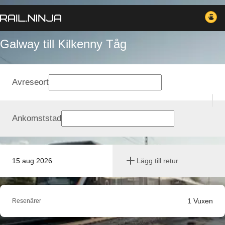
Galway till Kilkenny Tåg
Avreseort
Ankomststad
15 aug 2026
Lägg till retur
1
Vuxen
Resenärer