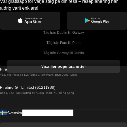
Vår gratisapp för varje steg på din resa – reseplanering har
aldrig varit enklare!
Tåg från Dublin till Galway
Tåg från Faro till Porto
Tåg från Galway till Dublin
Tåg från Gyeongju till Seoul 
Visa fler populära rutter
Firebird GT Limited (OC 1451)
Tåg från Porto till Faro
432, Triq Fleur de Lys, Suite 1, Birkirkara, BKR 9061, Malta
Tåg från Alicante till Madrid
Firebird GT Limited (61211989)
Unit G 15/F Tal Building 49 Austin Road, KL, Hong Kong
Tåg från Barcelona till Madrid
Tåg från Barcelona till Malaga
Svenska
Tåg från Barcelona till Sevilla
Tåg från Barcelona till Valencia