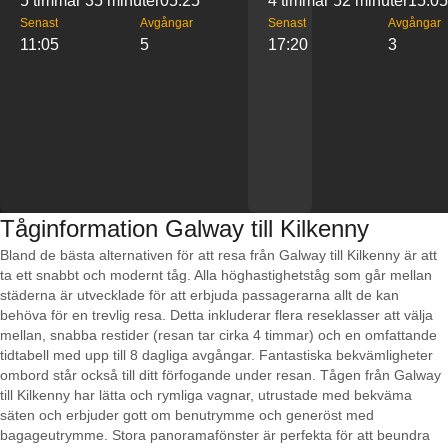
5 timmar 35 minuter
05:25
4 timmar 52 minuter
15:05
Senast
Avgångar
Senast
Avgångar
11:05
5
17:20
3
Tåginformation Galway till Kilkenny
Bland de bästa alternativen för att resa från Galway till Kilkenny är att
ta ett snabbt och modernt tåg. Alla höghastighetståg som går mellan
städerna är utvecklade för att erbjuda passagerarna allt de kan
behöva för en trevlig resa. Detta inkluderar flera reseklasser att välja
mellan, snabba restider (resan tar cirka 4 timmar) och en omfattande
tidtabell med upp till 8 dagliga avgångar. Fantastiska bekvämligheter
ombord står också till ditt förfogande under resan. Tågen från Galway
till Kilkenny har lätta och rymliga vagnar, utrustade med bekväma
säten och erbjuder gott om benutrymme och generöst med
bagageutrymme. Stora panoramafönster är perfekta för att beundra