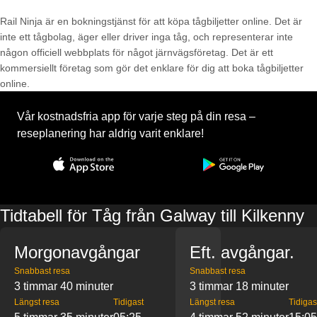
Rail Ninja är en bokningstjänst för att köpa tågbiljetter online. Det är
inte ett tågbolag, äger eller driver inga tåg, och representerar inte
någon officiell webbplats för något järnvägsföretag. Det är ett
kommersiellt företag som gör det enklare för dig att boka tågbiljetter
online.
Vår kostnadsfria app för varje steg på din resa –
reseplanering har aldrig varit enklare!
Tidtabell för Tåg från Galway till Kilkenny
Morgonavgångar
Eft. avgångar.
Snabbast resa
Snabbast resa
3 timmar 40 minuter
3 timmar 18 minuter
Längst resa
Tidigast
Längst resa
Tidigas