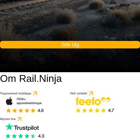
Sök tåg
Om Rail.Ninja
Topprankad mobilapp
Helt utmärkt
Mycket bra