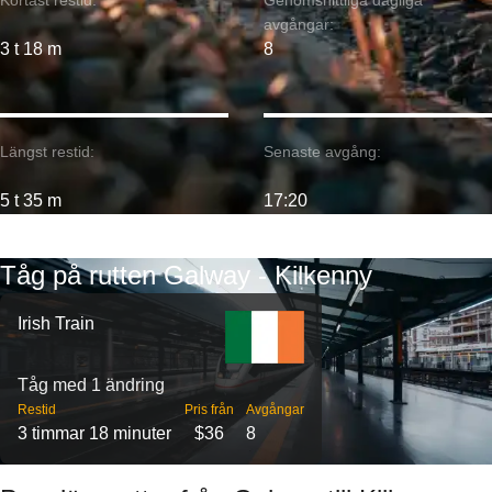
Kortast restid:
Genomsnittliga dagliga
avgångar:
3 t 18 m
8
Längst restid:
Senaste avgång:
5 t 35 m
17:20
Tåg på rutten Galway - Kilkenny
Irish Train
Tåg med 1 ändring
Restid
Pris från
Avgångar
3 timmar 18 minuter
$36
8