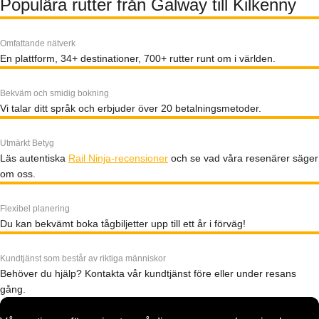
Populära rutter från Galway till Kilkenny
Omfattande nätverk
En plattform, 34+ destinationer, 700+ rutter runt om i världen.
Bekväm och smidig bokning
Vi talar ditt språk och erbjuder över 20 betalningsmetoder.
Utmärkt Betyg
Läs autentiska
Rail Ninja-recensioner
och se vad våra resenärer säger
om oss.
Flexibel planering
Du kan bekvämt boka tågbiljetter upp till ett år i förväg!
Kundtjänst som består av riktiga människor
Behöver du hjälp? Kontakta vår kundtjänst före eller under resans
gång.