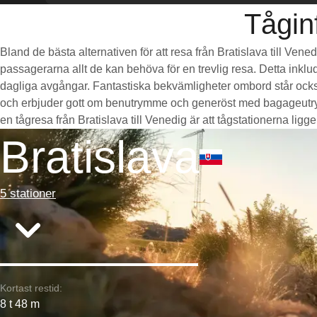
Tågin
Bland de bästa alternativen för att resa från Bratislava till Ven
passagerarna allt de kan behöva för en trevlig resa. Detta inklud
dagliga avgångar. Fantastiska bekvämligheter ombord står också 
och erbjuder gott om benutrymme och generöst med bagageutrymm
en tågresa från Bratislava till Venedig är att tågstationerna ligge
Bratislava
5 stationer
Kortast restid:
8 t 48 m