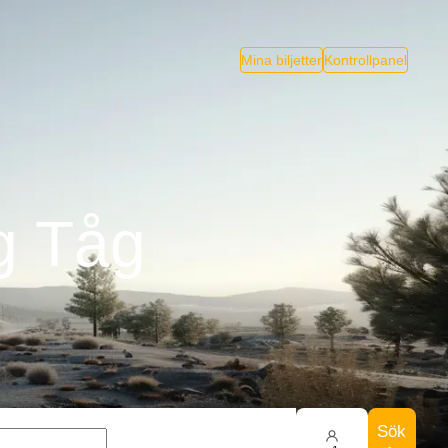
Mina biljetter
Kontrollpanel
ig Tåg
Sök