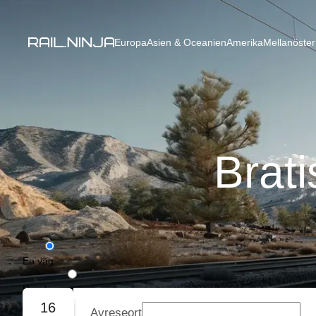
Europa
Asien & Oceanien
Amerika
Mellanöster
Brati
En väg
Rundresa
16
Avreseort