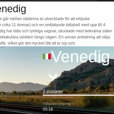
enedig
om går mellan städerna är utvecklade för att erbjuda
r cirka 11 timmar) och en omfattande tidtabell med upp till 4
nedig har lätta och rymliga vagnar, utrustade med bekväma säten
takulära utsikten längs vägen. En annan anledning att välja
, vilket gör det mycket lätt att ta sig runt.
Venedig
2 stationer
Tidigaste avgång:
05:16