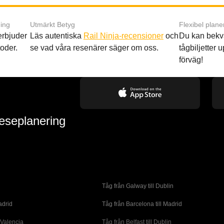
ing
Utmärkt Betyg
Flexibel plane
 erbjuder
Läs autentiska
Rail Ninja-recensioner
och
Du kan bekv
oder.
se vad våra resenärer säger om oss.
tågbiljetter up
förväg!
reseplanering
Tåg från Galway till Dublin
adrid
Tåg från Barcelona till Madrid
 Valencia
Tåg från Belfast till Dublin