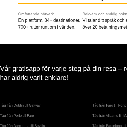
Omfattande nätverk
Bekväm och smidig bokn
En plattform, 34+ destinationer,
Vi talar ditt språk och
700+ rutter runt om i världen.
över 20 betalningsmet
Vår gratisapp för varje steg på din resa – 
har aldrig varit enklare!
Tåg från Dublin till Galway
Tåg från Faro till Porto
Tåg från Porto till Faro
Tåg från Alicante till M
Tåg från Barcelona till Sevilla
Tåg från Barcelona till