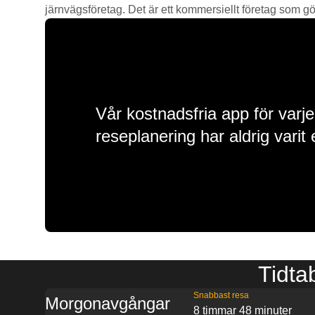
järnvägsföretag. Det är ett kommersiellt företag som gör 
Vår kostnadsfria app för varje
reseplanering har aldrig varit 
Tidtab
Snabbast resa
Morgonavgångar
8 timmar 48 minuter