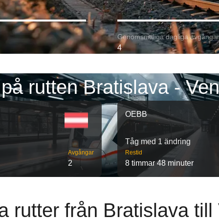
Genomsnittliga dagliga avgångar
4
på rutten Bratislava - Ve
OEBB
Tåg med 1 ändring
Avgångar
Restid
2
8 timmar 48 minuter
 rutter från Bratislava til