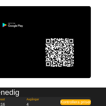
Venedig
nast
Avgångar
Kontrollera priser
:16
4