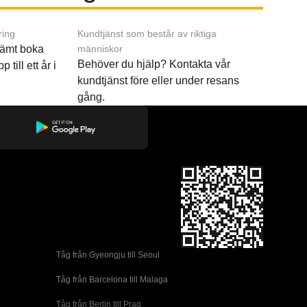
ring
Kundtjänst som består av riktiga
ämt boka
människor
Behöver du hjälp? Kontakta vår
p till ett år i
kundtjänst före eller under resans
gång.
Tåg från Gyeongju till Seoul 
Tåg från Barcelona till Malaga
Tåg från Berlin till Prag