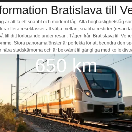
formation Bratislava till V
edig är att ta ett snabbt och modernt tåg. Alla höghastighetståg s
erar flera reseklasser att välja mellan, snabba restider (resan ta
till ditt förfogande under resan. Tågen från Bratislava till Ve
e. Stora panoramafönster är perfekta för att beundra den spek
r nära stadskärnorna och är bekvämt tillgängliga med kollektivtrafik
650 km