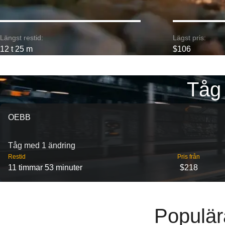
Längst restid:
Lägst pris:
12 t 25 m
$106
Tåg 
OEBB
Tåg med 1 ändring
Restid
Pris från
11 timmar 53 minuter
$218
Populära