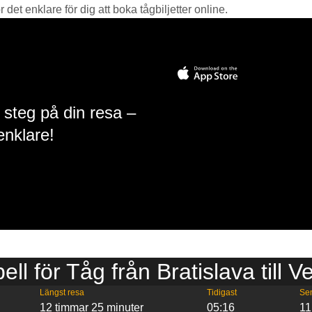
det enklare för dig att boka tågbiljetter online.
 steg på din resa –
enklare!
ell för Tåg från Bratislava till 
Längst resa
Tidigast
Se
12 timmar 25 minuter
05:16
11