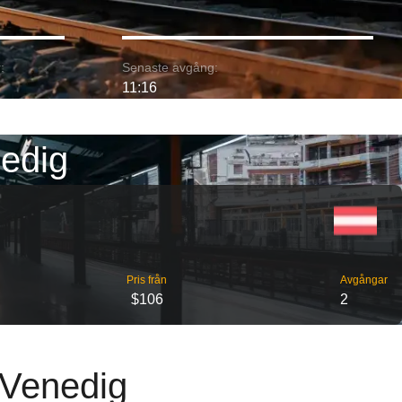
:
Senaste avgång:
11:16
nedig
Pris från
Avgångar
$106
2
l Venedig