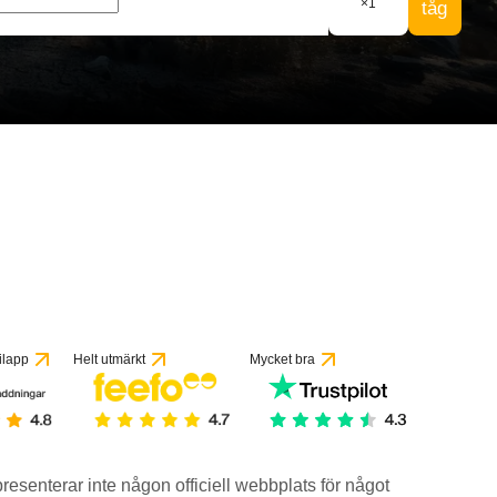
×
1
tåg
ilapp
Helt utmärkt
Mycket bra
epresenterar inte någon officiell webbplats för något