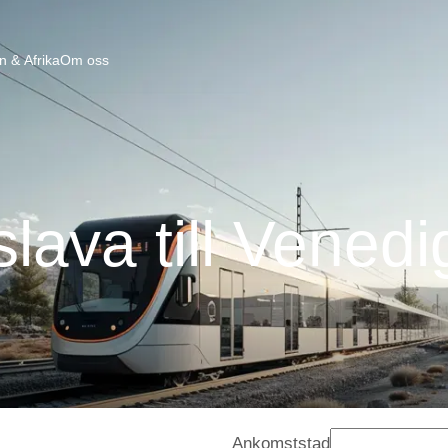
n & Afrika
Om oss
slava till Vened
Ankomststad