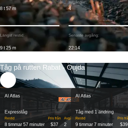
avgångar:
8 t 57 m
4
Längst restid:
Senaste avgång:
9 t 25 m
22:14
Tåg på rutten Rabat - Oujda
Al Atlas
Al Atlas
Expresståg
Tåg med 1 ändring
Restid
Pris från
Avgångar
Restid
Pris fr
8 timmar 57 minuter
$37
2
9 timmar 7 minuter
$39