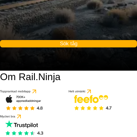
Sök tåg
Om Rail.Ninja
Topprankad mobilapp
Helt utmärkt
Mycket bra