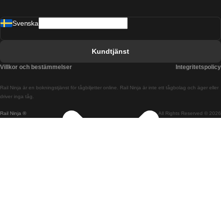
Tåg från Barcelona till Malaga
Svenska
Tåg från Barcelona till Sevilla
Tåg från Barcelona till Valencia
Kundtjänst
Tåg från Belfast till Dublin
Villkor och bestämmelser
Integritetspolicy
Tåg från Berlin till Prag
Rail Ninja är en bokningstjänst för tågbiljetter online. Rail Ninja är inte ett tågbolag och äger eller
Tåg från Bratislava till Budapest
driver inga tåg.
Rail Ninja ®
All Rights Reserved © 2026
Tåg från Budapest till Bratislava
Tåg från Budapest till Prag
Tåg från Budapest till Wien
Tåg från Coimbra till Lissabon
Tåg från Coimbra till Porto
Tåg från Cork till Dublin