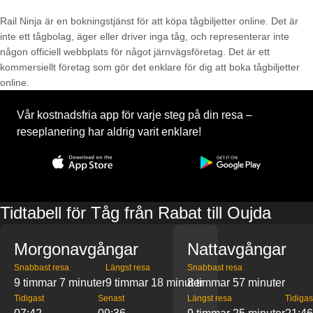
Rail Ninja är en bokningstjänst för att köpa tågbiljetter online. Det är
inte ett tågbolag, äger eller driver inga tåg, och representerar inte
någon officiell webbplats för något järnvägsföretag. Det är ett
kommersiellt företag som gör det enklare för dig att boka tågbiljetter
online.
Vår kostnadsfria app för varje steg på din resa –
reseplanering har aldrig varit enklare!
Tidtabell för Tåg från Rabat till Oujda
Morgonavgångar
Nattavgångar
Snabbast resa
Längst resa
Snabbast resa
9 timmar 7 minuter
9 timmar 18 minuter
8 timmar 57 minuter
Tidigast
Senast
Längst resa
Tidigas