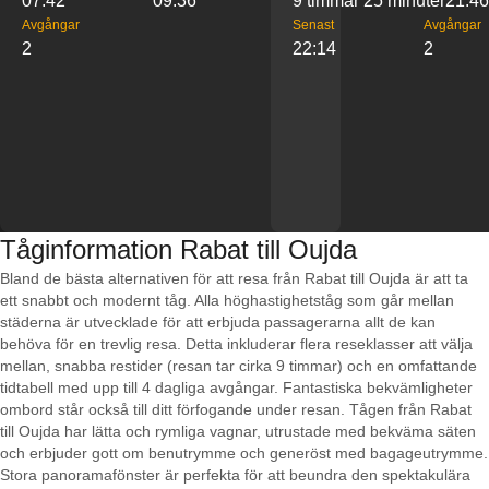
07:42
09:36
9 timmar 25 minuter
21:46
Avgångar
Senast
Avgångar
2
22:14
2
Tåginformation Rabat till Oujda
Bland de bästa alternativen för att resa från Rabat till Oujda är att ta
ett snabbt och modernt tåg. Alla höghastighetståg som går mellan
städerna är utvecklade för att erbjuda passagerarna allt de kan
behöva för en trevlig resa. Detta inkluderar flera reseklasser att välja
mellan, snabba restider (resan tar cirka 9 timmar) och en omfattande
tidtabell med upp till 4 dagliga avgångar. Fantastiska bekvämligheter
ombord står också till ditt förfogande under resan. Tågen från Rabat
till Oujda har lätta och rymliga vagnar, utrustade med bekväma säten
och erbjuder gott om benutrymme och generöst med bagageutrymme.
Stora panoramafönster är perfekta för att beundra den spektakulära