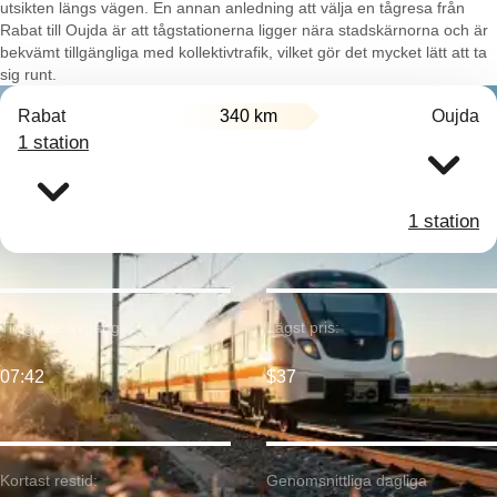
utsikten längs vägen. En annan anledning att välja en tågresa från
Rabat till Oujda är att tågstationerna ligger nära stadskärnorna och är
bekvämt tillgängliga med kollektivtrafik, vilket gör det mycket lätt att ta
sig runt.
Rabat
340 km
Oujda
1 station
1 station
Tidigaste avgång:
Lägst pris:
07:42
$37
Kortast restid:
Genomsnittliga dagliga