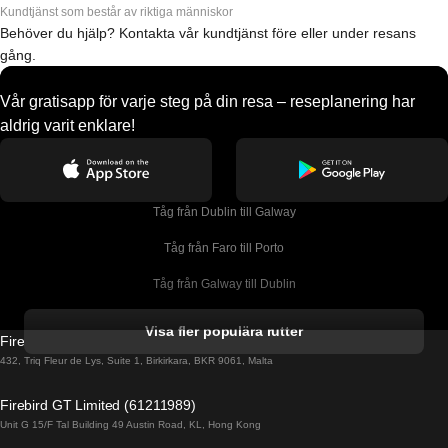
Kundtjänst som består av riktiga människor
Behöver du hjälp? Kontakta vår kundtjänst före eller under resans
gång.
Vår gratisapp för varje steg på din resa – reseplanering har
aldrig varit enklare!
Tåg från Dublin till Galway
Tåg från Faro till Porto
Tåg från Galway till Dublin
Tåg från Gyeongju till Seoul 
Visa fler populära rutter
Firebird GT Limited (OC 1451)
Tåg från Porto till Faro
432, Triq Fleur de Lys, Suite 1, Birkirkara, BKR 9061, Malta
Tåg från Alicante till Madrid
Firebird GT Limited (61211989)
Unit G 15/F Tal Building 49 Austin Road, KL, Hong Kong
Tåg från Barcelona till Madrid