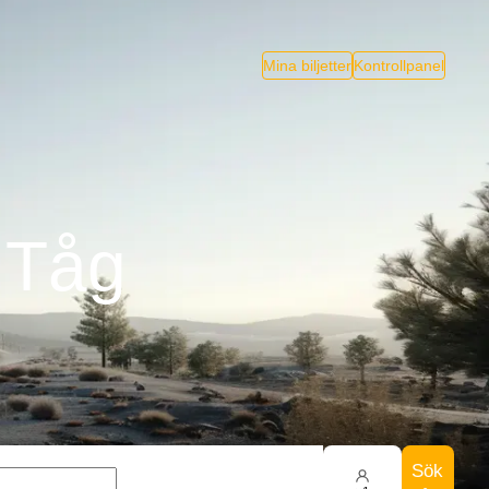
Mina biljetter
Kontrollpanel
h Tåg
Sök