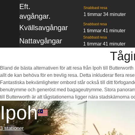
Eft.
Snabbast resa
1 timmar 34 minuter
avgångar.
Snabbast resa
Kvällsavgångar
1 timmar 41 minuter
Snabbast resa
Nattavgångar
1 timmar 41 minuter
Tågi
Bland de bästa alternativen för att resa från Ipoh till Butterwor
allt de kan behöva för en trevlig resa. Detta inkluderar flera re
Fantastiska bekvämligheter ombord står också till ditt förfogan
benutrymme och generöst med bagageutrymme. Stora panoramaföns
till Butterworth är att tågstationerna ligger nära stadskärnorna och
Ipoh
3 stationer