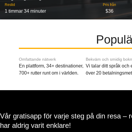
Restid
Pris från
1 timmar 34 minuter
$36
Populär
Omfattande nätverk
Bekväm och smidig bokn
En plattform, 34+ destinationer,
Vi talar ditt språk och
700+ rutter runt om i världen.
över 20 betalningsmet
Vår gratisapp för varje steg på din resa – 
har aldrig varit enklare!