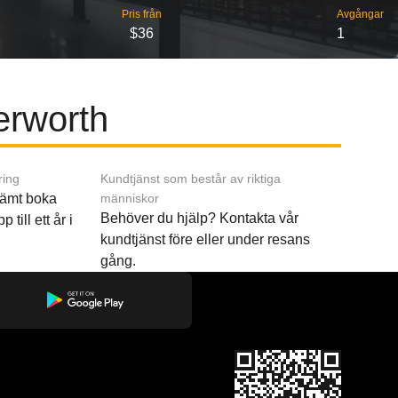
Pris från
Avgångar
$36
1
terworth
ring
Kundtjänst som består av riktiga
ämt boka
människor
Behöver du hjälp? Kontakta vår
p till ett år i
kundtjänst före eller under resans
gång.