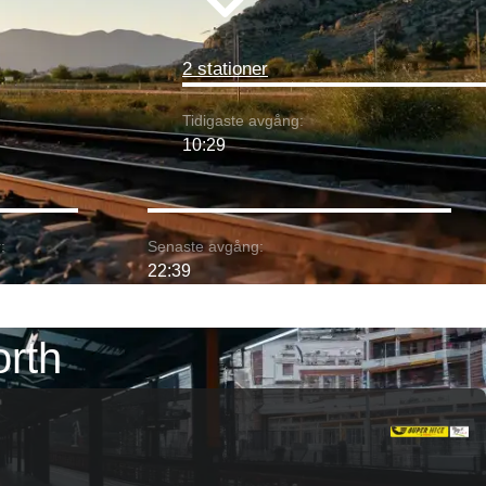
2 stationer
Tidigaste avgång:
10:29
:
Senaste avgång:
22:39
orth