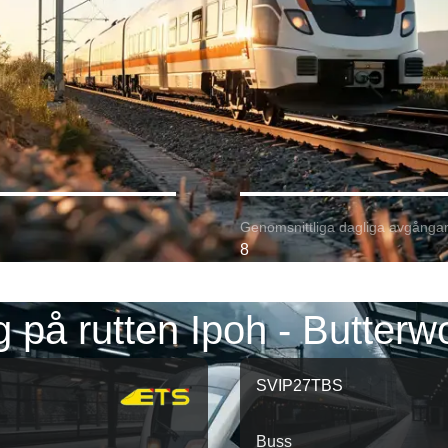
Genomsnittliga dagliga avgångar
8
 på rutten Ipoh - Butterw
SVIP27TBS
Buss