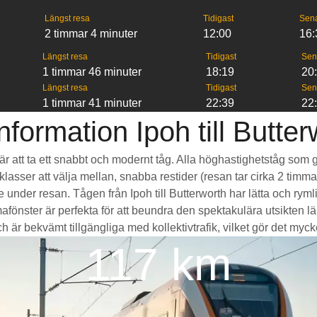
Längst resa
Tidigast
Sen
2 timmar 4 minuter
12:00
16:
Längst resa
Tidigast
Sen
1 timmar 46 minuter
18:19
20
Längst resa
Tidigast
Sen
1 timmar 41 minuter
22:39
22
nformation Ipoh till Butter
th är att ta ett snabbt och modernt tåg. Alla höghastighetståg so
seklasser att välja mellan, snabba restider (resan tar cirka 2 tim
de under resan. Tågen från Ipoh till Butterworth har lätta och r
ter är perfekta för att beundra den spektakulära utsikten län
 är bekvämt tillgängliga med kollektivtrafik, vilket gör det mycket 
117 km