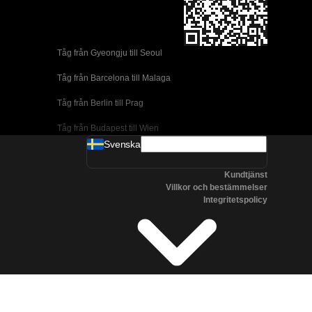
Tåg från Gyeongju till Seoul 
Tåg från Barcelona till Malaga
Tåg från Berlin till Prag
Tåg från Budapest till Wien
Svenska
Tåg från Dublin till Belfast
Kundtjänst
Tåg från Florens till Rom
Villkor och bestämmelser
Integritetspolicy
Tåg från Lissabon till Coimbra
Tåg från Lissabon till Porto
Tåg från Madrid till Cordoba
Tåg från Madrid till Valencia
Tåg från Albufeira till Lissabon