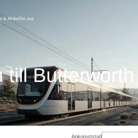
n & Afrika
Om oss
 till Butterwort
Ankomststad