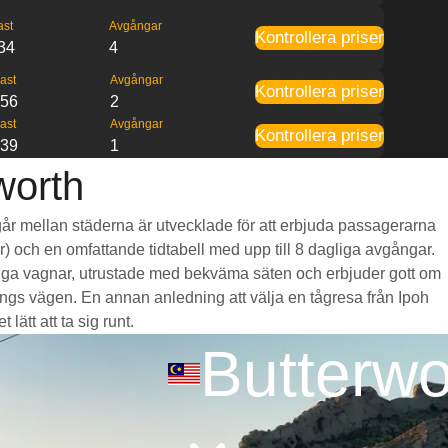
ast
Avgångar
Kontrollera priser
34
4
ast
Avgångar
Kontrollera priser
:56
2
ast
Avgångar
Kontrollera priser
:39
1
worth
m går mellan städerna är utvecklade för att erbjuda passagerarna
mar) och en omfattande tidtabell med upp till 8 dagliga avgångar.
ymliga vagnar, utrustade med bekväma säten och erbjuder gott om
gs vägen. En annan anledning att välja en tågresa från Ipoh
lätt att ta sig runt.
Butterwo