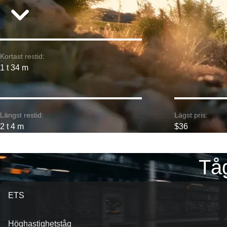
Kortast restid:
1 t 34 m
Längst restid:
Lägst pris:
2 t 4 m
$36
Tåg
ETS
Höghastighetståg