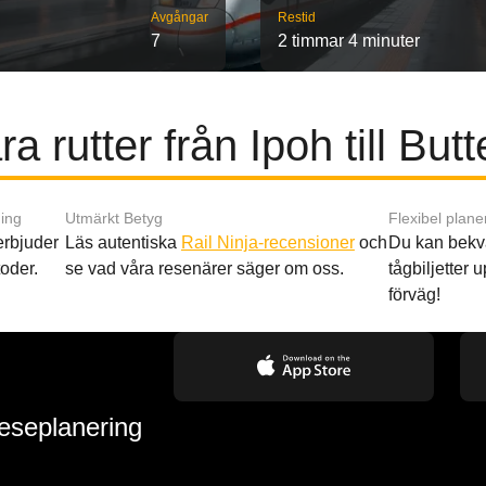
Avgångar
Restid
7
2 timmar 4 minuter
a rutter från Ipoh till But
ing
Utmärkt Betyg
Flexibel plane
 erbjuder
Läs autentiska
Rail Ninja-recensioner
och
Du kan bekv
oder.
se vad våra resenärer säger om oss.
tågbiljetter up
förväg!
reseplanering