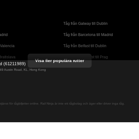
Tåg från Galway till Dublin
adrid
Tåg från Barcelona till Madrid
 Valencia
Tåg från Belfast till Dublin
Bratislava
Tåg från Budapest till Prag
Visa fler populära rutter
ed (61211989)
orto
Tåg från Cork till Dublin
g 49 Austin Road, KL, Hong Kong
l London
Tåg från Faro till Lissabon
ssabon
Tåg från Lissabon till Albufeira
 Lagos
Tåg från Lissabon till Madrid
jänst för tågbiljetter online. Rail Ninja är inte ett tågbolag och äger eller driver inga tåg.
cante
Tåg från Madrid till Barcelona
alaga
Tåg från Madrid till Sevilla
adrid
Tåg från Malaga till Sevilla