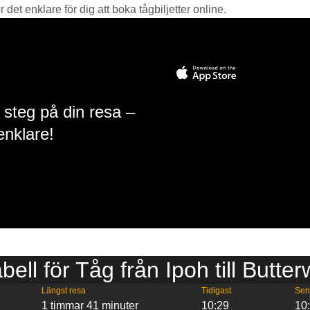
det enklare för dig att boka tågbiljetter online.
 steg på din resa –
enklare!
bell för Tåg från Ipoh till Butte
Längst resa
Tidigast
Sen
1 timmar 41 minuter
10:29
10