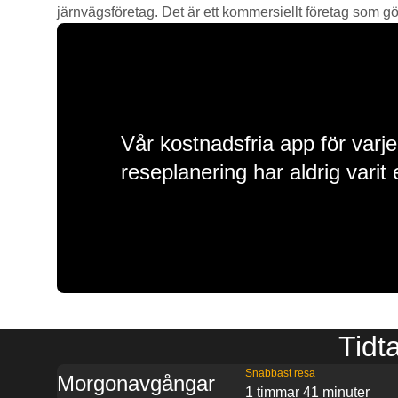
järnvägsföretag. Det är ett kommersiellt företag som gör 
Vår kostnadsfria app för varje
reseplanering har aldrig varit 
Tidta
Snabbast resa
Morgonavgångar
1 timmar 41 minuter