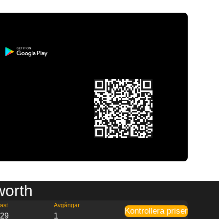
rworth
ast
Avgångar
Kontrollera priser
:29
1