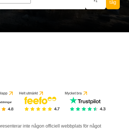
×
1
tåg
ilapp
Helt utmärkt
Mycket bra
epresenterar inte någon officiell webbplats för något