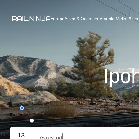
Europa
Asien & Oceanien
Amerika
Mellanöster
Ipoh
En väg
Rundresa
13
Avreseort