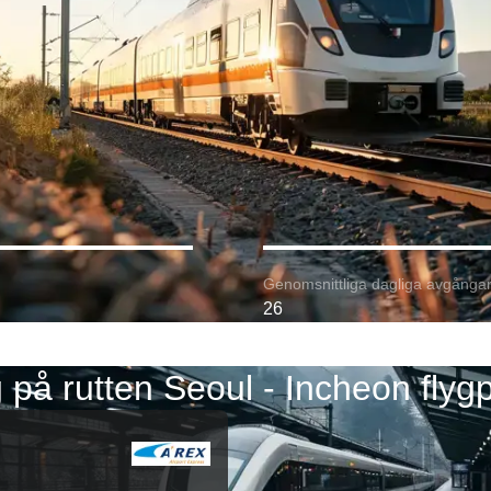
Genomsnittliga dagliga avgångar
26
 på rutten Seoul - Incheon flygp