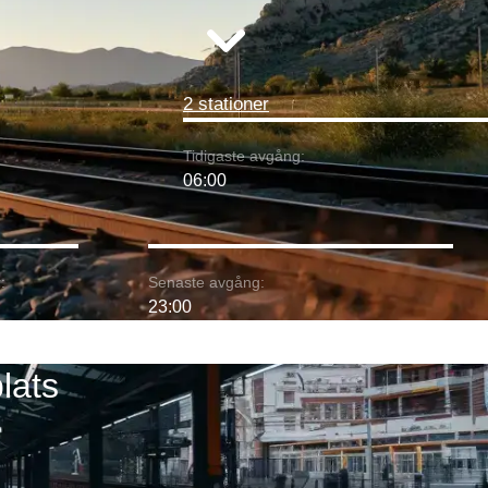
2 stationer
Tidigaste avgång:
06:00
:
Senaste avgång:
23:00
lats