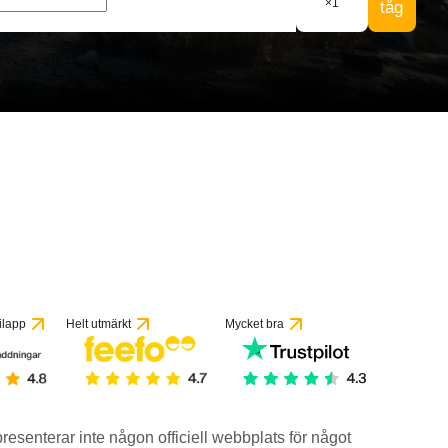
×
1
tåg
 recensioner
ilapp
Helt utmärkt
Mycket bra
epresenterar inte någon officiell webbplats för något