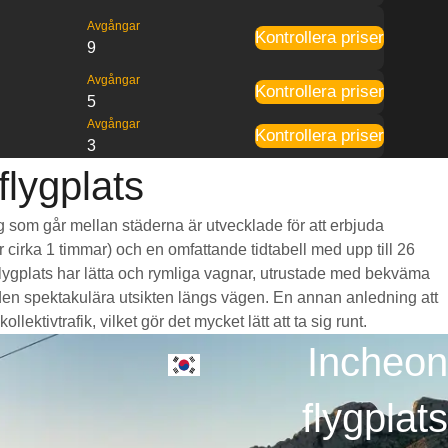
Avgångar
Kontrollera priser
9
Avgångar
Kontrollera priser
5
Avgångar
Kontrollera priser
3
flygplats
tåg som går mellan städerna är utvecklade för att erbjuda
r cirka 1 timmar) och en omfattande tidtabell med upp till 26
flygplats har lätta och rymliga vagnar, utrustade med bekväma
en spektakulära utsikten längs vägen. En annan anledning att
ektivtrafik, vilket gör det mycket lätt att ta sig runt.
Incheon
flygplats