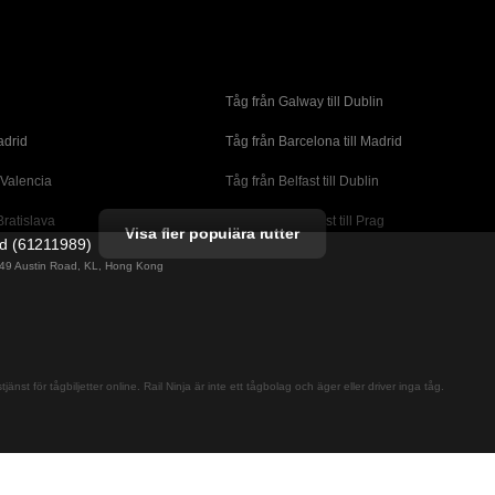
Tåg från Galway till Dublin
adrid
Tåg från Barcelona till Madrid
 Valencia
Tåg från Belfast till Dublin
Bratislava
Tåg från Budapest till Prag
Visa fler populära rutter
ed (61211989)
orto
Tåg från Cork till Dublin
g 49 Austin Road, KL, Hong Kong
l London
Tåg från Faro till Lissabon
ssabon
Tåg från Lissabon till Albufeira
 Lagos
Tåg från Lissabon till Madrid
jänst för tågbiljetter online. Rail Ninja är inte ett tågbolag och äger eller driver inga tåg.
cante
Tåg från Madrid till Barcelona
alaga
Tåg från Madrid till Sevilla