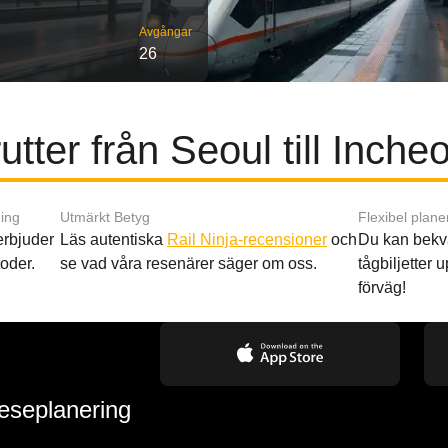
Avgångar
26
utter från Seoul till Incheo
ing
Utmärkt Betyg
Flexibel plane
 erbjuder
Läs autentiska
Rail Ninja-recensioner
och
Du kan bekv
oder.
se vad våra resenärer säger om oss.
tågbiljetter up
förväg!
reseplanering