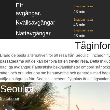
Eft.
Snabbast resa
43 min
avgångar.
Snabbast resa
Kvällsavgångar
43 min
Snabbast resa
Nattavgångar
43 min
Tåginfor
Bland de bästa alternativen för att resa från Seoul till Incheon 
passagerarna allt de kan behöva för en trevlig resa. Detta inklud
dagliga avgångar. Fantastiska bekvämligheter ombord står också 
säten och erbjuder gott om benutrymme och generöst med bagag
välja en tågresa från Seoul till Incheon flygplats är att tågstatio
Seoul
5 stationer