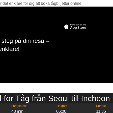
det enklare för dig att boka tågbiljetter online.
 steg på din resa –
enklare!
l för Tåg från Seoul till Incheon 
Längst resa
Tidigast
Senast
43 min
06:00
11:35