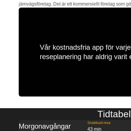
järnvägsföretag. Det är ett kommersiellt företag som gör 
Vår kostnadsfria app för varje
reseplanering har aldrig varit 
Tidtabel
Snabbast resa
Morgonavgångar
43 min