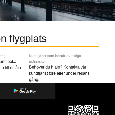
n flygplats
ring
Kundtjänst som består av riktiga
ämt boka
människor
Behöver du hjälp? Kontakta vår
p till ett år i
kundtjänst före eller under resans
gång.