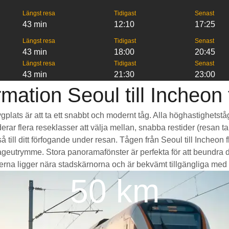
Längst resa
Tidigast
Senast
43 min
12:10
17:25
Längst resa
Tidigast
Senast
43 min
18:00
20:45
Längst resa
Tidigast
Senast
43 min
21:30
23:00
mation Seoul till Incheon 
flygplats är att ta ett snabbt och modernt tåg. Alla höghastighets
erar flera reseklasser att välja mellan, snabba restider (resan ta
till ditt förfogande under resan. Tågen från Seoul till Incheon 
eutrymme. Stora panoramafönster är perfekta för att beundra d
nerna ligger nära stadskärnorna och är bekvämt tillgängliga med koll
50 km