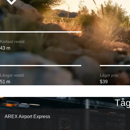
Kortast restid:
43 m
Längst restid:
Lägst pris:
51 m
$39
Tåg
AREX Airport Express