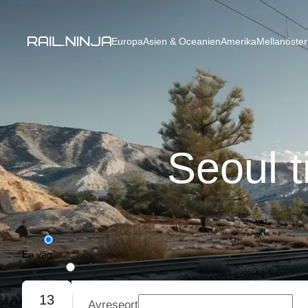
Europa
Asien & Oceanien
Amerika
Mellanöster
Seoul t
En väg
Rundresa
13
Avreseort