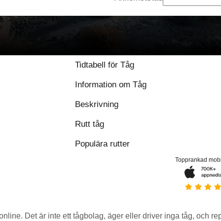
9 / 10 baserat på 1
Tidtabell för Tåg
Information om Tåg
Beskrivning
Rutt tåg
Populära rutter
Topprankad mob
 online. Det är inte ett tågbolag, äger eller driver inga tåg, och r