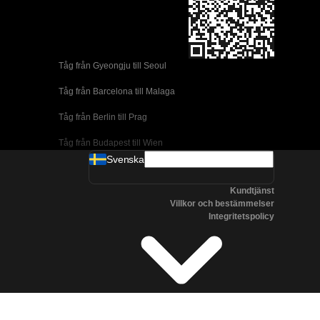
Tåg från Gyeongju till Seoul 
Tåg från Barcelona till Malaga
Tåg från Berlin till Prag
Tåg från Budapest till Wien
Svenska
Tåg från Dublin till Belfast
Kundtjänst
Tåg från Florens till Rom
Villkor och bestämmelser
Integritetspolicy
Tåg från Lissabon till Coimbra
Tåg från Lissabon till Porto
Tåg från Madrid till Cordoba
Tåg från Madrid till Valencia