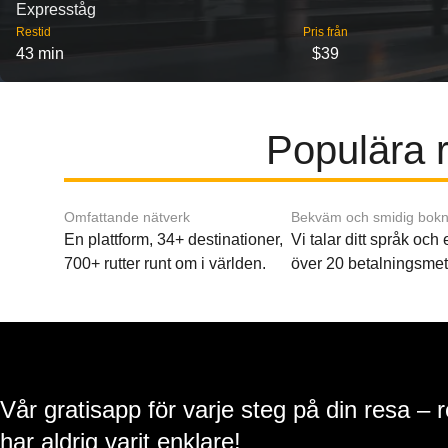
Expresståg
Restid
Pris från
43 min
$39
Populära r
Omfattande nätverk
Bekväm och smidig bokn
En plattform, 34+ destinationer,
Vi talar ditt språk och
700+ rutter runt om i världen.
över 20 betalningsmet
Vår gratisapp för varje steg på din resa – 
har aldrig varit enklare!