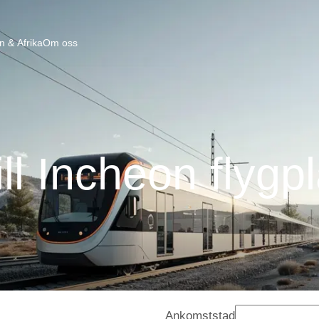
n & Afrika
Om oss
ill Incheon flygp
Ankomststad