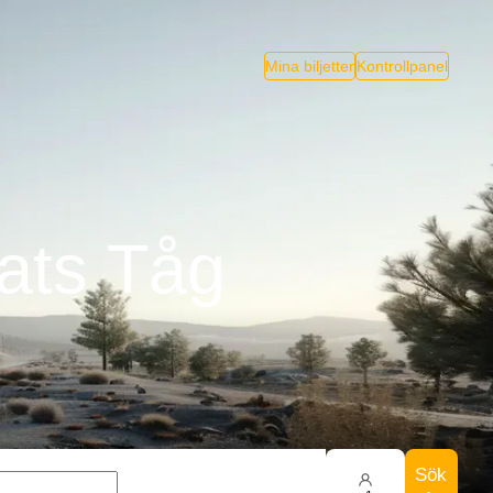
Mina biljetter
Kontrollpanel
lats Tåg
Sök