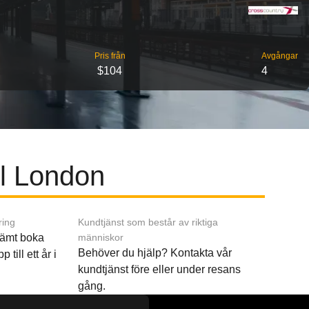
Pris från
Avgångar
$104
4
ll London
ring
Kundtjänst som består av riktiga
ämt boka
människor
Behöver du hjälp? Kontakta vår
p till ett år i
kundtjänst före eller under resans
gång.