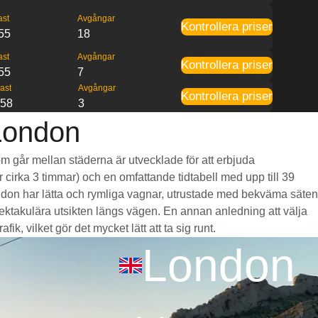
ast
Avgångar
Kontrollera priser
55
18
ast
Avgångar
Kontrollera priser
55
7
ast
Avgångar
Kontrollera priser
:58
3
 London
som går mellan städerna är utvecklade för att erbjuda
r cirka 3 timmar) och en omfattande tidtabell med upp till 39
ondon har lätta och rymliga vagnar, utrustade med bekväma säten
takulära utsikten längs vägen. En annan anledning att välja
k, vilket gör det mycket lätt att ta sig runt.
London