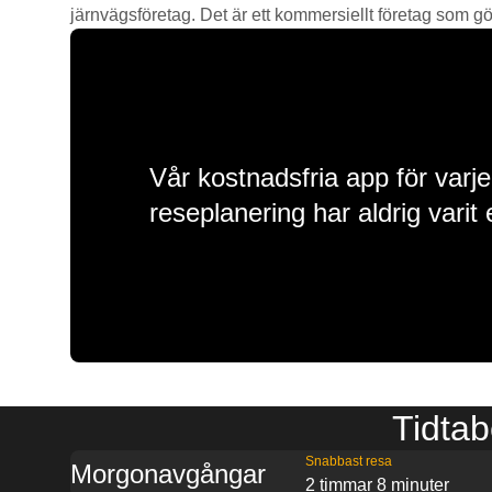
järnvägsföretag. Det är ett kommersiellt företag som gör 
Vår kostnadsfria app för varje
reseplanering har aldrig varit 
Tidtab
Snabbast resa
Morgonavgångar
2 timmar 8 minuter