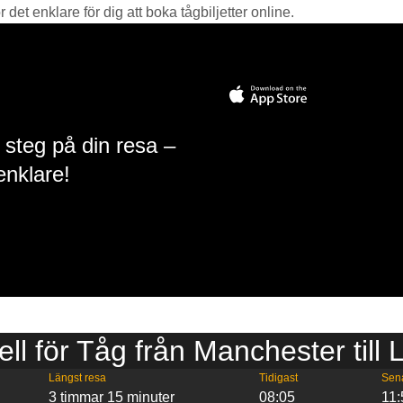
det enklare för dig att boka tågbiljetter online.
 steg på din resa –
enklare!
ell för Tåg från Manchester till
Längst resa
Tidigast
Sen
3 timmar 15 minuter
08:05
11: