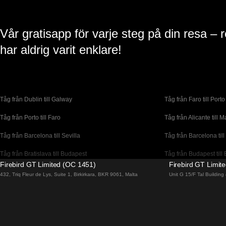
Vår gratisapp för varje steg på din resa – 
har aldrig varit enklare!
Tåg från Dublin till Galway
Tåg från Faro till Porto
Tåg från Porto till Faro
Tåg från Alicante till M
Tåg från Barcelona till Sevilla
Tåg från Barcelona till
Tåg från Bratislava till Budapest
Tåg från Budapest till 
Firebird GT Limited (OC 1451)
Firebird GT Limit
Tåg från Coimbra till Lissabon
Tåg från Coimbra till P
432, Triq Fleur de Lys, Suite 1, Birkirkara, BKR 9061, Malta
Unit G 15/F Tal Buildin
Tåg från Dublin till Cork
Tåg från Edinburgh til
Tåg från Florens till Venedig
Tåg från Lagos till Li