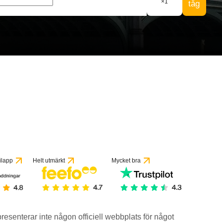
×
1
tåg
ilapp
Helt utmärkt
Mycket bra
epresenterar inte någon officiell webbplats för något