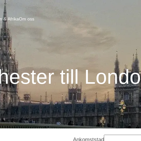
n & Afrika
Om oss
ester till Lond
Ankomststad