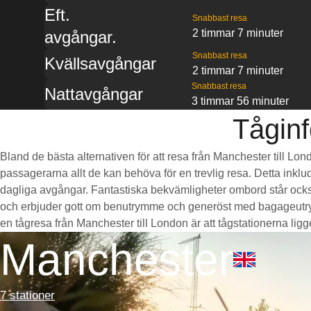
Eft.
Snabbast resa
2 timmar 7 minuter
avgångar.
Snabbast resa
Kvällsavgångar
2 timmar 7 minuter
Snabbast resa
Nattavgångar
3 timmar 56 minuter
Tåginf
Bland de bästa alternativen för att resa från Manchester till Lo
passagerarna allt de kan behöva för en trevlig resa. Detta inklud
dagliga avgångar. Fantastiska bekvämligheter ombord står också
och erbjuder gott om benutrymme och generöst med bagageutrymm
en tågresa från Manchester till London är att tågstationerna ligge
Manchester
7 stationer