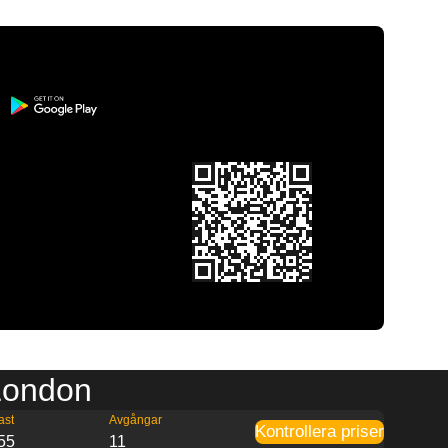
 London
ast
Avgångar
Kontrollera priser
55
11