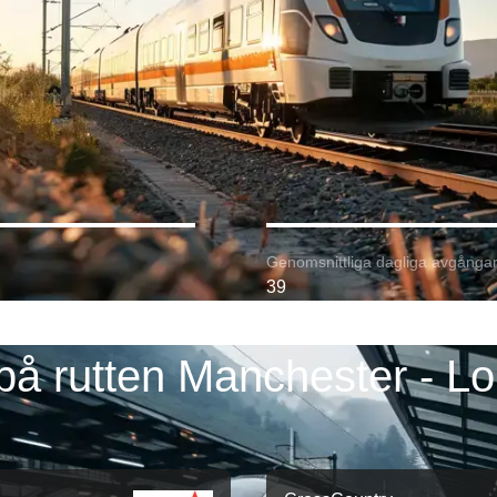
Genomsnittliga dagliga avgångar
39
på rutten Manchester - L