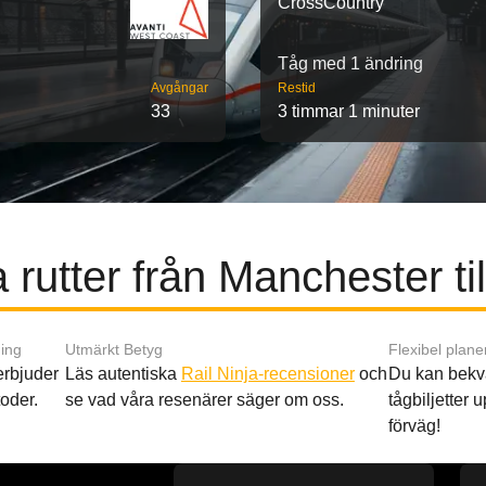
CrossCountry
Tåg med 1 ändring
Avgångar
Restid
33
3 timmar 1 minuter
 rutter från Manchester ti
ing
Utmärkt Betyg
Flexibel plane
 erbjuder
Läs autentiska
Rail Ninja-recensioner
och
Du kan bekv
oder.
se vad våra resenärer säger om oss.
tågbiljetter up
förväg!