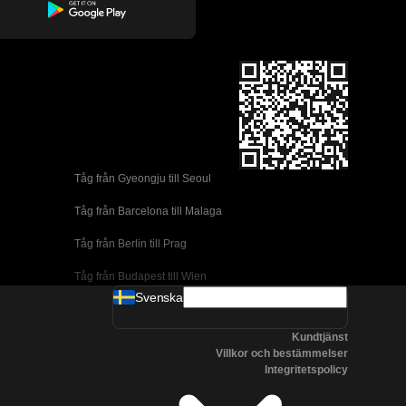
Tåg från Gyeongju till Seoul 
Tåg från Barcelona till Malaga
Tåg från Berlin till Prag
Tåg från Budapest till Wien
Svenska
Tåg från Dublin till Belfast
Kundtjänst
Tåg från Florens till Rom
Villkor och bestämmelser
Integritetspolicy
Tåg från Lissabon till Coimbra