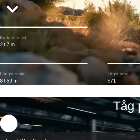
Kortast restid:
2 t 7 m
Längst restid:
Lägst pris:
8 t 59 m
$71
Tåg 