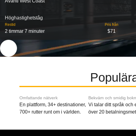
Avanti West Coast
Höghastighetståg
Restid
Pris från
2 timmar 7 minuter
$71
Populära
Omfattande nätverk
Bekväm och smidig bokn
En plattform, 34+ destinationer,
Vi talar ditt språk och
700+ rutter runt om i världen.
över 20 betalningsmet