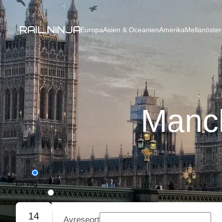
Europa
Asien & Oceanien
Amerika
Mellanöster
Manch
En väg
Rundresa
14
Avreseort