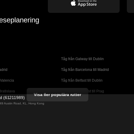
reseplanering
Tåg från Galway till Dublin
adrid
Tåg från Barcelona till Madrid
 Valencia
Tåg från Belfast till Dublin
Bratislava
Tåg från Budapest till Prag
Visa fler populära rutter
ed (61211989)
orto
Tåg från Cork till Dublin
g 49 Austin Road, KL, Hong Kong
l London
Tåg från Faro till Lissabon
ssabon
Tåg från Lissabon till Albufeira