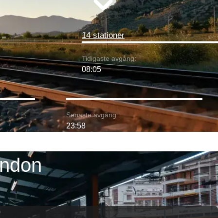
14 stationer
Tidigaste avgång:
08:05
:
Senaste avgång:
23:58
ondon