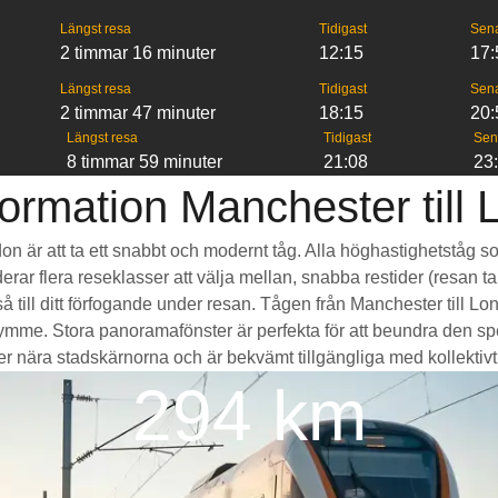
Längst resa
Tidigast
Sen
2 timmar 16 minuter
12:15
17:
Längst resa
Tidigast
Sen
2 timmar 47 minuter
18:15
20:
Längst resa
Tidigast
Sen
8 timmar 59 minuter
21:08
23
ormation Manchester till
ndon är att ta ett snabbt och modernt tåg. Alla höghastighetståg 
erar flera reseklasser att välja mellan, snabba restider (resan ta
 till ditt förfogande under resan. Tågen från Manchester till L
e. Stora panoramafönster är perfekta för att beundra den spek
r nära stadskärnorna och är bekvämt tillgängliga med kollektivtrafi
294 km