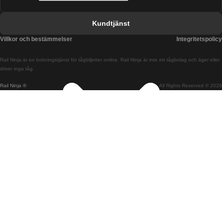
Tåg från Barcelona till Valencia
Kundtjänst
Tåg från Belfast till Dublin
Villkor och bestämmelser
Integritetspolicy
Tåg från Berlin till Prag
Rail Ninja är en bokningstjänst för tågbiljetter online. Rail Ninja är inte ett tågbolag och äger eller
Tåg från Bratislava till Budapest
driver inga tåg.
Rail Ninja ®
All Rights Reserved © 2026
Tåg från Budapest till Bratislava
Tåg från Budapest till Prag
Tåg från Budapest till Wien
Tåg från Coimbra till Lissabon
Tåg från Coimbra till Porto
Tåg från Cork till Dublin
Tåg från Dublin till Belfast
Tåg från Dublin till Cork