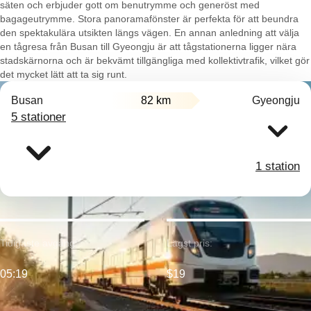
säten och erbjuder gott om benutrymme och generöst med
bagageutrymme. Stora panoramafönster är perfekta för att beundra
den spektakulära utsikten längs vägen. En annan anledning att välja
en tågresa från Busan till Gyeongju är att tågstationerna ligger nära
stadskärnorna och är bekvämt tillgängliga med kollektivtrafik, vilket gör
det mycket lätt att ta sig runt.
Busan
82 km
Gyeongju
5 stationer
1 station
Tidigaste avgång:
Lägst pris:
05:19
$19