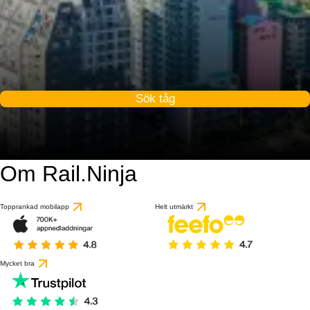
Sök tåg
Om Rail.Ninja
9.2 / 10
baserat på 1 recensio
Topprankad mobilapp
Helt utmärkt
Mycket bra