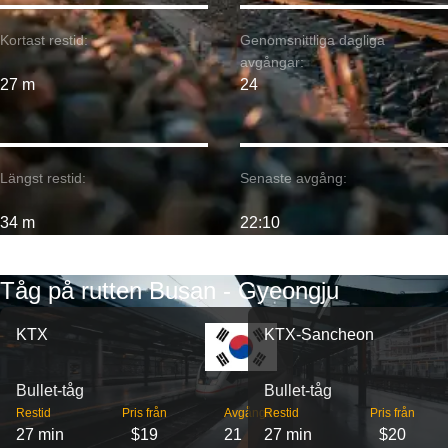
Kortast restid:
Genomsnittliga dagliga
avgångar:
27 m
24
Längst restid:
Senaste avgång:
34 m
22:10
Tåg på rutten Busan - Gyeongju
KTX
KTX-Sancheon
Bullet-tåg
Bullet-tåg
Restid
Pris från
Avgångar
Restid
Pris från
27 min
$19
21
27 min
$20