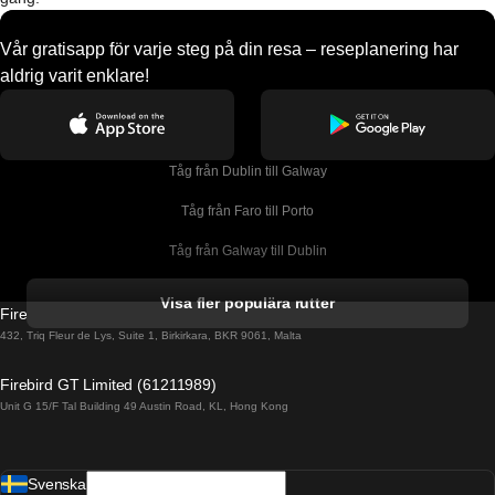
Vår gratisapp för varje steg på din resa – reseplanering har
aldrig varit enklare!
Tåg från Dublin till Galway
Tåg från Faro till Porto
Tåg från Galway till Dublin
Tåg från Gyeongju till Seoul 
Visa fler populära rutter
Firebird GT Limited (OC 1451)
Tåg från Porto till Faro
432, Triq Fleur de Lys, Suite 1, Birkirkara, BKR 9061, Malta
Tåg från Alicante till Madrid
Firebird GT Limited (61211989)
Unit G 15/F Tal Building 49 Austin Road, KL, Hong Kong
Tåg från Barcelona till Madrid
Tåg från Barcelona till Malaga
Svenska
Tåg från Barcelona till Sevilla