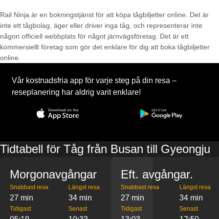
Rail Ninja är en bokningstjänst för att köpa tågbiljetter online. Det är
inte ett tågbolag, äger eller driver inga tåg, och representerar inte
någon officiell webbplats för något järnvägsföretag. Det är ett
kommersiellt företag som gör det enklare för dig att boka tågbiljetter
online.
Vår kostnadsfria app för varje steg på din resa –
reseplanering har aldrig varit enklare!
Tidtabell för Tåg från Busan till Gyeongju
Morgonavgångar
Eft. avgångar.
Snabbast resa
Längst resa
Snabbast resa
Längst resa
27 min
34 min
27 min
34 min
Tidigast
Senast
Tidigast
Senast