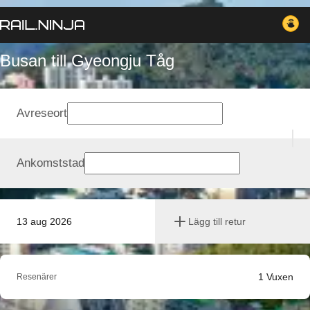
Busan till Gyeongju Tåg
Avreseort
Ankomststad
13 aug 2026
Lägg till retur
1
Vuxen
Resenärer