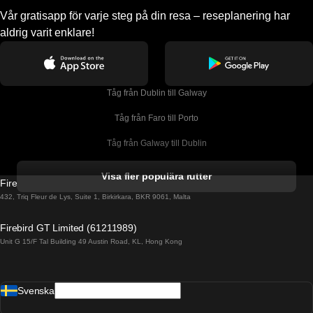
Vår gratisapp för varje steg på din resa – reseplanering har
aldrig varit enklare!
Tåg från Dublin till Galway
Tåg från Faro till Porto
Tåg från Galway till Dublin
Tåg från Gyeongju till Seoul 
Visa fler populära rutter
Firebird GT Limited (OC 1451)
Tåg från Porto till Faro
432, Triq Fleur de Lys, Suite 1, Birkirkara, BKR 9061, Malta
Tåg från Alicante till Madrid
Firebird GT Limited (61211989)
Unit G 15/F Tal Building 49 Austin Road, KL, Hong Kong
Tåg från Barcelona till Madrid
Tåg från Barcelona till Malaga
Svenska
Tåg från Barcelona till Sevilla