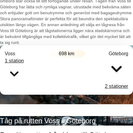
ombord står också till ditt förfogande under resan. Tågen från Voss till
Göteborg har lätta och rymliga vagnar, utrustade med bekväma säten
och erbjuder gott om benutrymme och generöst med bagageutrymme.
Stora panoramafönster är perfekta för att beundra den spektakulära
utsikten längs vägen. En annan anledning att välja en tågresa från
Voss till Göteborg är att tågstationerna ligger nära stadskärnorna och
är bekvämt tillgängliga med kollektivtrafik, vilket gör det mycket lätt att
ta sig runt.
Voss
698 km
Göteborg
1 station
2 stationer
Tåg på rutten Voss - Göteborg