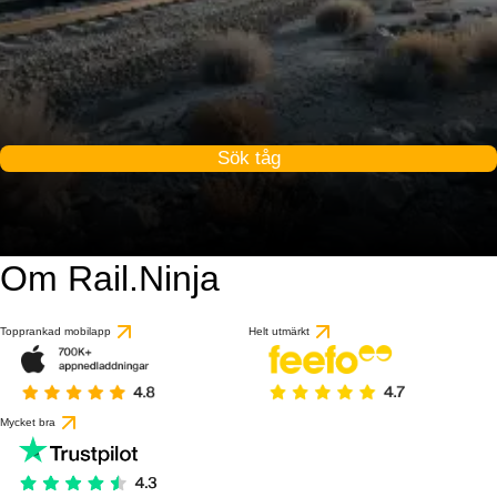
Sök tåg
Om Rail.Ninja
Topprankad mobilapp
Helt utmärkt
Mycket bra