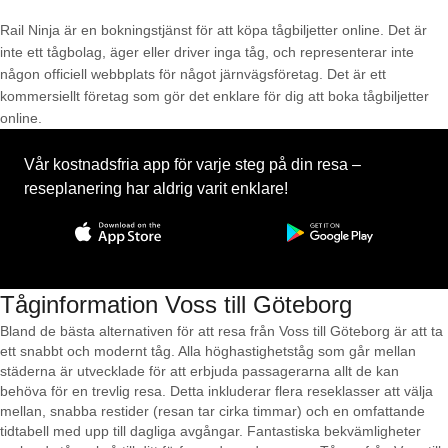
Rail Ninja är en bokningstjänst för att köpa tågbiljetter online. Det är
inte ett tågbolag, äger eller driver inga tåg, och representerar inte
någon officiell webbplats för något järnvägsföretag. Det är ett
kommersiellt företag som gör det enklare för dig att boka tågbiljetter
online.
Vår kostnadsfria app för varje steg på din resa –
reseplanering har aldrig varit enklare!
Tåginformation Voss till Göteborg
Bland de bästa alternativen för att resa från Voss till Göteborg är att ta
ett snabbt och modernt tåg. Alla höghastighetståg som går mellan
städerna är utvecklade för att erbjuda passagerarna allt de kan
behöva för en trevlig resa. Detta inkluderar flera reseklasser att välja
mellan, snabba restider (resan tar cirka timmar) och en omfattande
tidtabell med upp till dagliga avgångar. Fantastiska bekvämligheter