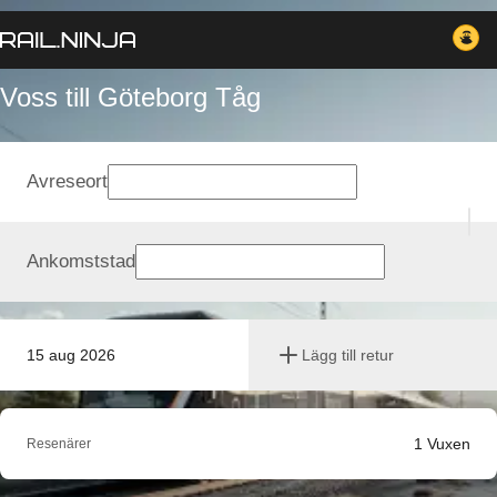
Voss till Göteborg Tåg
Avreseort
Ankomststad
15 aug 2026
Lägg till retur
1
Vuxen
Resenärer