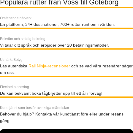
Populära rutter från Voss till Göteborg
Omfattande nätverk
En plattform, 34+ destinationer, 700+ rutter runt om i världen.
Bekväm och smidig bokning
Vi talar ditt språk och erbjuder över 20 betalningsmetoder.
Utmärkt Betyg
Läs autentiska
Rail Ninja-recensioner
och se vad våra resenärer säger
om oss.
Flexibel planering
Du kan bekvämt boka tågbiljetter upp till ett år i förväg!
Kundtjänst som består av riktiga människor
Behöver du hjälp? Kontakta vår kundtjänst före eller under resans
gång.