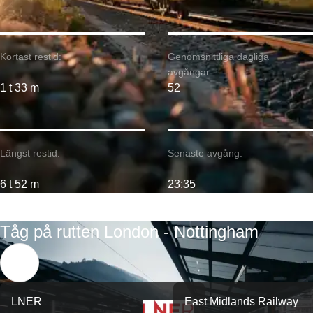
Kortast restid:
Genomsnittliga dagliga
avgångar:
1 t 33 m
52
Längst restid:
Senaste avgång:
6 t 52 m
23:35
Tåg på rutten London - Nottingham
LNER
East Midlands Railway