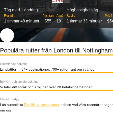
Tåg med 1 ändring
Höghastighetståg
Restid
Pris från
Avgångar
Restid
Pris f
1 timmar 48 minuter
$55
19
1 timmar 33 minuter
$5
Populära rutter från London till Nottingham
Omfattande nätverk
En plattform, 34+ destinationer, 700+ rutter runt om i världen.
Bekväm och smidig bokning
Vi talar ditt språk och erbjuder över 20 betalningsmetoder.
Utmärkt Betyg
Läs autentiska
Rail Ninja-recensioner
och se vad våra resenärer säger
om oss.