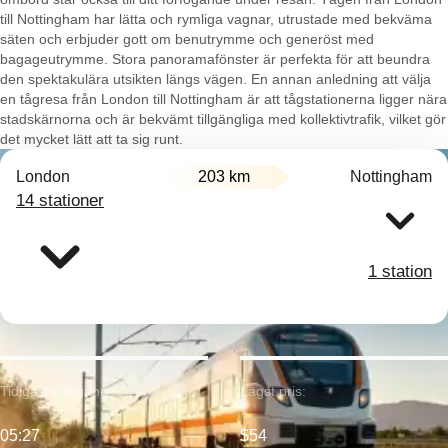
till Nottingham har lätta och rymliga vagnar, utrustade med bekväma
säten och erbjuder gott om benutrymme och generöst med
bagageutrymme. Stora panoramafönster är perfekta för att beundra
den spektakulära utsikten längs vägen. En annan anledning att välja
en tågresa från London till Nottingham är att tågstationerna ligger nära
stadskärnorna och är bekvämt tillgängliga med kollektivtrafik, vilket gör
det mycket lätt att ta sig runt.
London
203 km
Nottingham
14 stationer
1 station
Tidigaste avgång:
Lägst pris:
05:27
$54