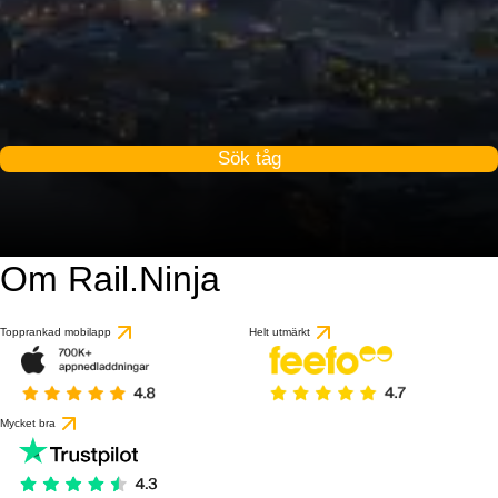
Sök tåg
Om Rail.Ninja
Topprankad mobilapp
Helt utmärkt
Mycket bra