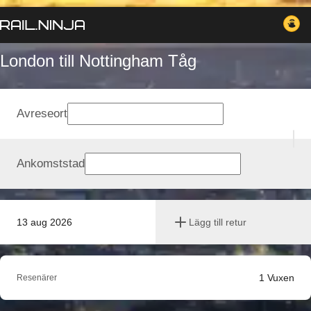
London till Nottingham Tåg
Avreseort
Ankomststad
13 aug 2026
Lägg till retur
1
Vuxen
Resenärer