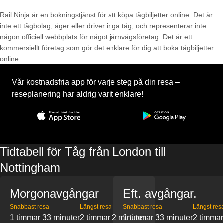
Rail Ninja är en bokningstjänst för att köpa tågbiljetter online. Det är
inte ett tågbolag, äger eller driver inga tåg, och representerar inte
någon officiell webbplats för något järnvägsföretag. Det är ett
kommersiellt företag som gör det enklare för dig att boka tågbiljetter
online.
Vår kostnadsfria app för varje steg på din resa –
reseplanering har aldrig varit enklare!
Tidtabell för Tåg från London till
Nottingham
Morgonavgångar
Eft. avgångar.
Snabbast resa
Längst resa
Snabbast resa
Längst res
1 timmar 33 minuter
2 timmar 2 minuter
1 timmar 33 minuter
2 timmar