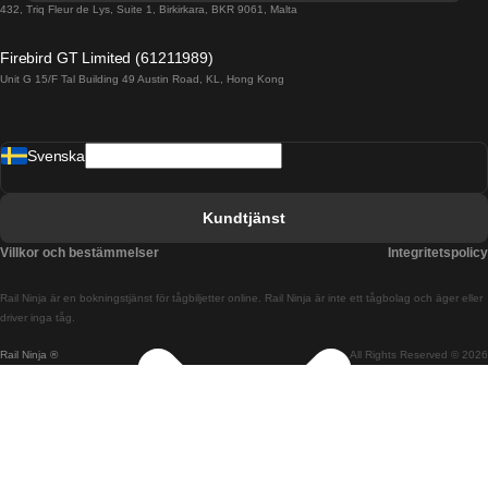
Tåg från Porto till Faro
432, Triq Fleur de Lys, Suite 1, Birkirkara, BKR 9061, Malta
Tåg från Alicante till Madrid
Firebird GT Limited (61211989)
Unit G 15/F Tal Building 49 Austin Road, KL, Hong Kong
Tåg från Barcelona till Madrid
Tåg från Barcelona till Malaga
Svenska
Tåg från Barcelona till Sevilla
Tåg från Barcelona till Valencia
Kundtjänst
Tåg från Belfast till Dublin
Villkor och bestämmelser
Integritetspolicy
Tåg från Berlin till Prag
Rail Ninja är en bokningstjänst för tågbiljetter online. Rail Ninja är inte ett tågbolag och äger eller
Tåg från Bratislava till Budapest
driver inga tåg.
Rail Ninja ®
All Rights Reserved © 2026
Tåg från Budapest till Bratislava
Tåg från Budapest till Prag
Tåg från Budapest till Wien
Tåg från Coimbra till Lissabon