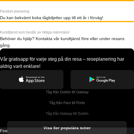
Flexibel planering
Du kan bekvämt boka tågbiljetter upp till ett år i förväg!
Kundtjänst som består av riktiga människor
Behöver du hjälp? Kontakta vår kundtjänst före eller under resans
gång.
Vår gratisapp för varje steg på din resa – reseplanering har
aldrig varit enklare!
Tåg från Dublin till Galway
Tåg från Faro till Porto
Tåg från Galway till Dublin
Tåg från Gyeongju till Seoul 
Visa fler populära rutter
Firebird GT Limited (OC 1451)