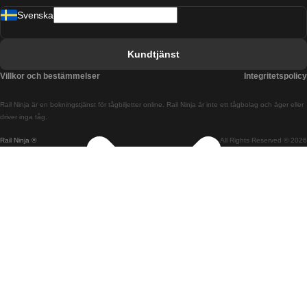
Svenska
Tåg från Barcelona till Sevilla
Tåg från Barcelona till Valencia
Kundtjänst
Tåg från Belfast till Dublin
Villkor och bestämmelser
Integritetspolicy
Tåg från Berlin till Prag
Rail Ninja är en bokningstjänst för tågbiljetter online. Rail Ninja är inte ett tågbolag och äger eller
Tåg från Bratislava till Budapest
driver inga tåg.
Rail Ninja ®
All Rights Reserved © 2026
Tåg från Budapest till Bratislava
Tåg från Budapest till Prag
Tåg från Budapest till Wien
Tåg från Coimbra till Lissabon
Tåg från Coimbra till Porto
Tåg från Cork till Dublin
Tåg från Dublin till Belfast