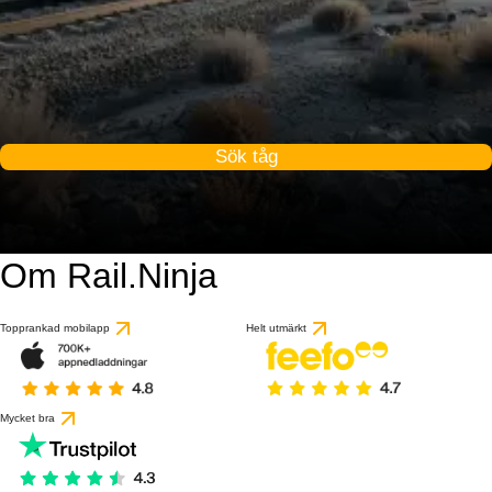
Sök tåg
Om Rail.Ninja
Topprankad mobilapp
Helt utmärkt
Mycket bra