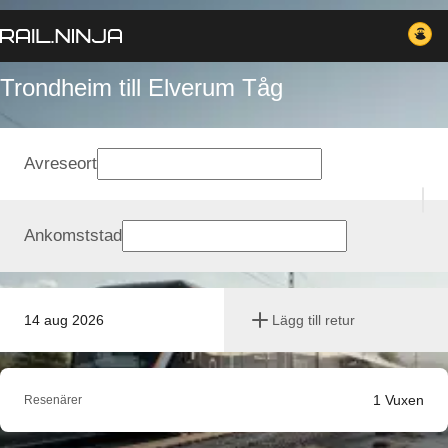
Trondheim till Elverum Tåg
Avreseort
Ankomststad
14 aug 2026
Lägg till retur
1
Vuxen
Resenärer