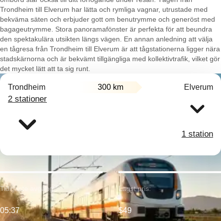
Trondheim till Elverum har lätta och rymliga vagnar, utrustade med
bekväma säten och erbjuder gott om benutrymme och generöst med
bagageutrymme. Stora panoramafönster är perfekta för att beundra
den spektakulära utsikten längs vägen. En annan anledning att välja
en tågresa från Trondheim till Elverum är att tågstationerna ligger nära
stadskärnorna och är bekvämt tillgängliga med kollektivtrafik, vilket gör
det mycket lätt att ta sig runt.
Trondheim
300 km
Elverum
2 stationer
1 station
Tidigaste avgång:
Lägst pris:
05:37
$49