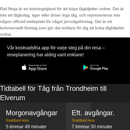
Rail Ninja är en bokningstjänst för att köpa tågbiljetter online. Det är
inte ett tågbolag, äger eller driver inga tåg, och representerar inte
någon officiell webbplats för något järnvägsföretag. Det är ett
kommersiellt företag som gör det enklare för dig att boka tågbiljetter
online.
Vår kostnadsfria app för varje steg på din resa –
reseplanering har aldrig varit enklare!
Tidtabell för Tåg från Trondheim till
Elverum
Morgonavgångar
Eft. avgångar.
Snabbast resa
Snabbast resa
5 timmar 49 minuter
7 timmar 30 minuter