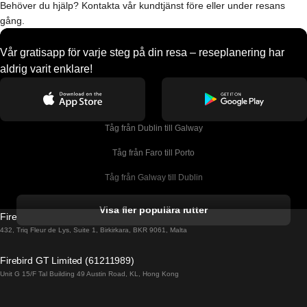
Behöver du hjälp? Kontakta vår kundtjänst före eller under resans
gång.
Vår gratisapp för varje steg på din resa – reseplanering har
aldrig varit enklare!
Tåg från Dublin till Galway
Tåg från Faro till Porto
Tåg från Galway till Dublin
Tåg från Gyeongju till Seoul 
Visa fler populära rutter
Firebird GT Limited (OC 1451)
Tåg från Porto till Faro
432, Triq Fleur de Lys, Suite 1, Birkirkara, BKR 9061, Malta
Tåg från Alicante till Madrid
Firebird GT Limited (61211989)
Unit G 15/F Tal Building 49 Austin Road, KL, Hong Kong
Tåg från Barcelona till Madrid
Tåg från Barcelona till Malaga