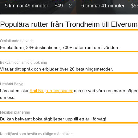
5 timmar 49 minuter
$49
2
6 timmar 41 minuter
$5
Populära rutter från Trondheim till Elverum
Omfattande nätverk
En plattform, 34+ destinationer, 700+ rutter runt om i världen.
Bekväm och smidig bokning
Vi talar ditt språk och erbjuder över 20 betalningsmetoder.
Utmärkt Betyg
Läs autentiska
Rail Ninja-recensioner
och se vad våra resenärer säger
om oss.
Flexibel planering
Du kan bekvämt boka tågbiljetter upp till ett år i förväg!
Kundtjänst som består av riktiga människor