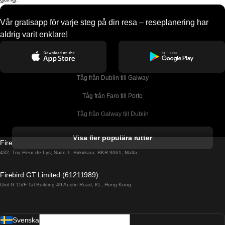
Vår gratisapp för varje steg på din resa – reseplanering har
aldrig varit enklare!
Tåg från Dublin till Galway
Tåg från Faro till Porto
Tåg från Galway till Dublin
Tåg från Gyeongju till Seoul 
Visa fler populära rutter
Firebird GT Limited (OC 1451)
Tåg från Porto till Faro
432, Triq Fleur de Lys, Suite 1, Birkirkara, BKR 9061, Malta
Tåg från Alicante till Madrid
Firebird GT Limited (61211989)
Unit G 15/F Tal Building 49 Austin Road, KL, Hong Kong
Tåg från Barcelona till Madrid
Tåg från Barcelona till Malaga
Svenska
Tåg från Barcelona till Sevilla