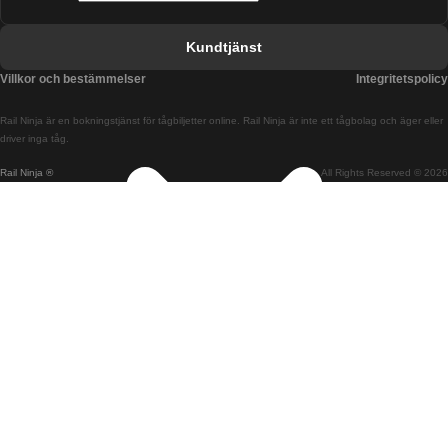
Tåg från Barcelona till Valencia
Kundtjänst
Tåg från Belfast till Dublin
Villkor och bestämmelser
Integritetspolicy
Tåg från Berlin till Prag
Rail Ninja är en bokningstjänst för tågbiljetter online. Rail Ninja är inte ett tågbolag och äger eller
Tåg från Bratislava till Budapest
driver inga tåg.
Rail Ninja ®
All Rights Reserved © 2026
Tåg från Budapest till Bratislava
Tåg från Budapest till Prag
Tåg från Budapest till Wien
Tåg från Coimbra till Lissabon
Tåg från Coimbra till Porto
Tåg från Cork till Dublin
Tåg från Dublin till Belfast
Tåg från Dublin till Cork