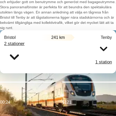
och erbjuder gott om benutrymme och generöst med bagageutrymme.
Stora panoramafönster är perfekta för att beundra den spektakulära
utsikten längs vägen. En annan anledning att välja en tågresa från
Bristol till Tenby är att tågstationerna ligger nära stadskärnorna och är
bekvämt tillgängliga med kollektivtrafik, vilket gör det mycket lätt att ta
sig runt.
Bristol
241 km
Tenby
2 stationer
1 station
Tidigaste avgång:
Lägst pris:
00:24
$121