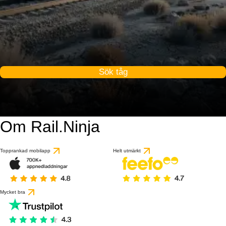
Sök tåg
Om Rail.Ninja
Topprankad mobilapp
Helt utmärkt
Mycket bra