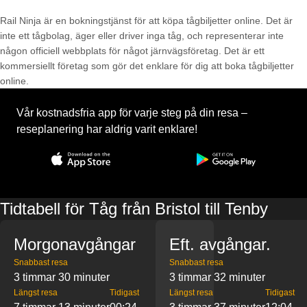
Rail Ninja är en bokningstjänst för att köpa tågbiljetter online. Det är
inte ett tågbolag, äger eller driver inga tåg, och representerar inte
någon officiell webbplats för något järnvägsföretag. Det är ett
kommersiellt företag som gör det enklare för dig att boka tågbiljetter
online.
Vår kostnadsfria app för varje steg på din resa –
reseplanering har aldrig varit enklare!
Tidtabell för Tåg från Bristol till Tenby
Morgonavgångar
Eft. avgångar.
Snabbast resa
Snabbast resa
3 timmar 30 minuter
3 timmar 32 minuter
Längst resa
Tidigast
Längst resa
Tidigast