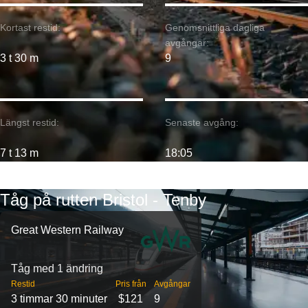
Kortast restid:
Genomsnittliga dagliga
avgångar:
3 t 30 m
9
Längst restid:
Senaste avgång:
7 t 13 m
18:05
Tåg på rutten Bristol - Tenby
Great Western Railway
Tåg med 1 ändring
Restid
Pris från
Avgångar
3 timmar 30 minuter
$121
9