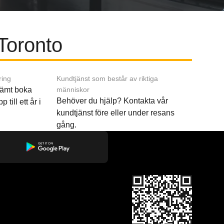
 Toronto
ring
Kundtjänst som består av riktiga
ämt boka
människor
Behöver du hjälp? Kontakta vår
p till ett år i
kundtjänst före eller under resans
gång.