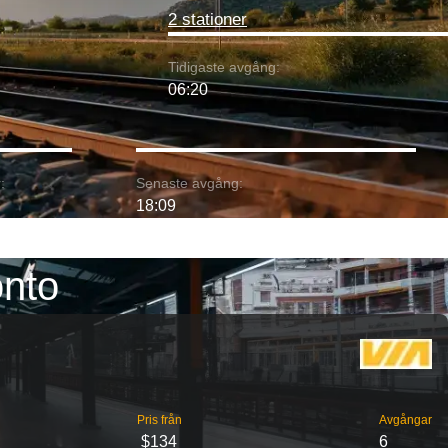
2 stationer
Tidigaste avgång:
06:20
:
Senaste avgång:
18:09
onto
Pris från
Avgångar
$134
6