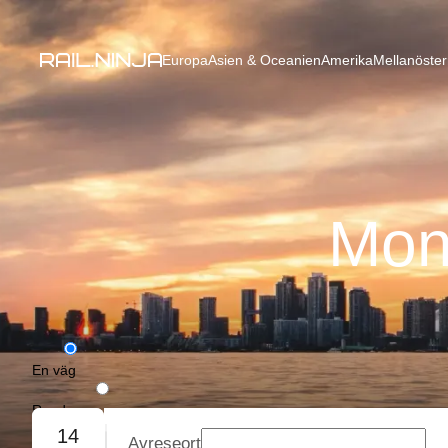
Europa
Asien & Oceanien
Amerika
Mellanöster
Mont
En väg
Rundresa
14
Avreseort