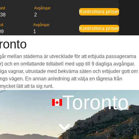
ast
Avgångar
Kontrollera priser
:38
2
st
Avgångar
Kontrollera priser
09
1
ronto
m går mellan städerna är utvecklade för att erbjuda passagerarna
mar) och en omfattande tidtabell med upp till 9 dagliga avgångar.
ymliga vagnar, utrustade med bekväma säten och erbjuder gott om
gs vägen. En annan anledning att välja en tågresa från
ycket lätt att ta sig runt.
Toronto