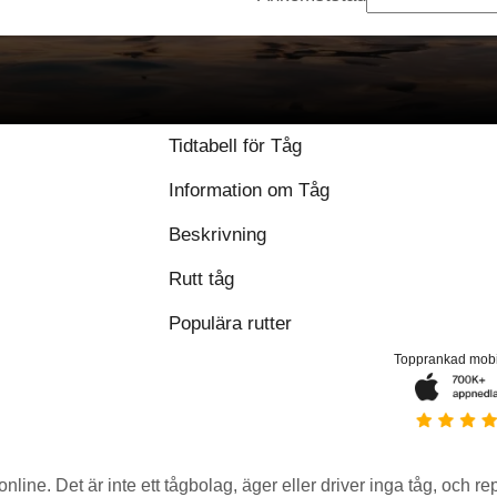
9 / 10 baserat på 54
Tidtabell för Tåg
Information om Tåg
Beskrivning
Rutt tåg
Populära rutter
Topprankad mob
 online. Det är inte ett tågbolag, äger eller driver inga tåg, och r