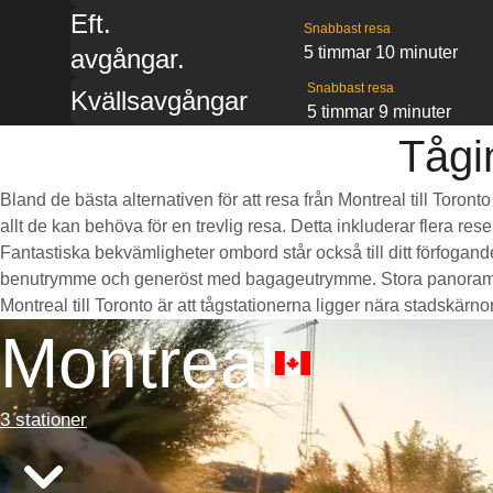
Eft.
Snabbast resa
5 timmar 10 minuter
avgångar.
Snabbast resa
Kvällsavgångar
5 timmar 9 minuter
Tågi
Bland de bästa alternativen för att resa från Montreal till Toron
allt de kan behöva för en trevlig resa. Detta inkluderar flera re
Fantastiska bekvämligheter ombord står också till ditt förfogan
benutrymme och generöst med bagageutrymme. Stora panoramaföns
Montreal till Toronto är att tågstationerna ligger nära stadskärnor
Montreal
3 stationer