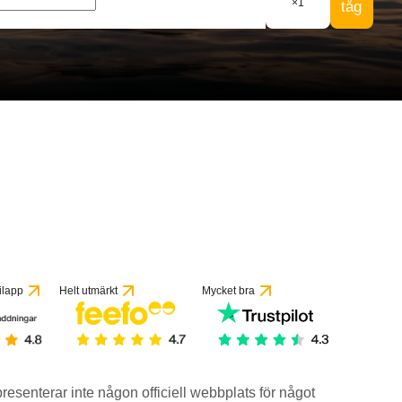
×
1
tåg
 recensioner
ilapp
Helt utmärkt
Mycket bra
epresenterar inte någon officiell webbplats för något