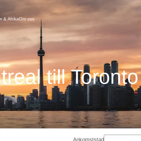
n & Afrika
Om oss
real till Toront
Ankomststad