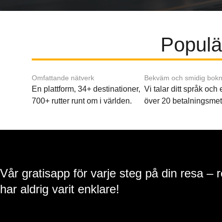
Populär
Omfattande nätverk
Bekväm och smidig bokn
En plattform, 34+ destinationer,
Vi talar ditt språk och
700+ rutter runt om i världen.
över 20 betalningsmet
Vår gratisapp för varje steg på din resa – 
har aldrig varit enklare!