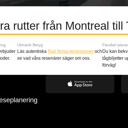
a rutter från Montreal till
ing
Utmärkt Betyg
Flexibel plane
 erbjuder
Läs autentiska
Rail Ninja-recensioner
och
Du kan bekv
oder.
se vad våra resenärer säger om oss.
tågbiljetter up
förväg!
reseplanering