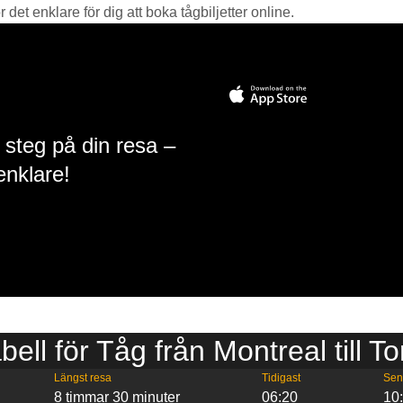
det enklare för dig att boka tågbiljetter online.
 steg på din resa –
enklare!
bell för Tåg från Montreal till T
Längst resa
Tidigast
Sen
8 timmar 30 minuter
06:20
10