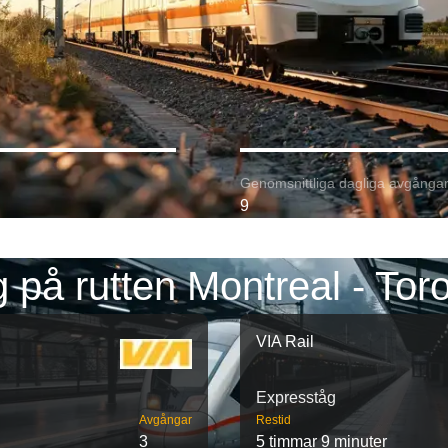
Genomsnittliga dagliga avgångar
9
 på rutten Montreal - Tor
VIA Rail
Expresståg
Avgångar
Restid
3
5 timmar 9 minuter