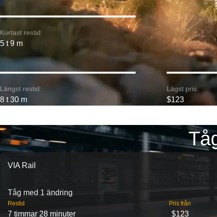
Kortast restid:
5 t 9 m
Längst restid:
Lägst pris:
8 t 30 m
$123
Tåg
VIA Rail
Tåg med 1 ändring
Restid
Pris från
7 timmar 28 minuter
$123