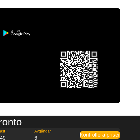
oronto
ast
Avgångar
Kontrollera priser
:49
6