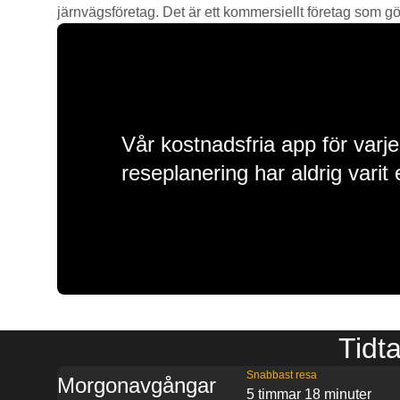
järnvägsföretag. Det är ett kommersiellt företag som gör 
Vår kostnadsfria app för varje
reseplanering har aldrig varit 
Tidta
Snabbast resa
Morgonavgångar
5 timmar 18 minuter