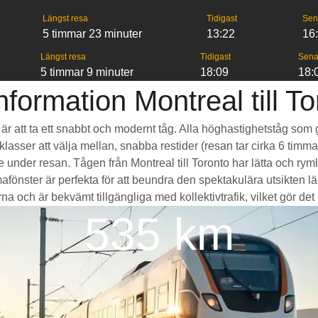
Längst resa
Tidigast
Sen
5 timmar 23 minuter
13:22
16
Längst resa
Tidigast
Sena
5 timmar 9 minuter
18:09
18:
nformation Montreal till To
to är att ta ett snabbt och modernt tåg. Alla höghastighetståg so
seklasser att välja mellan, snabba restider (resan tar cirka 6 tim
de under resan. Tågen från Montreal till Toronto har lätta och r
ter är perfekta för att beundra den spektakulära utsikten län
na och är bekvämt tillgängliga med kollektivtrafik, vilket gör det m
535 km