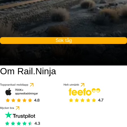
Sök tåg
Om Rail.Ninja
Topprankad mobilapp
Helt utmärkt
Mycket bra