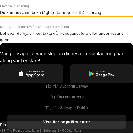
Flexibel planering
Du kan bekvämt boka tågbiljetter upp till ett år i förväg!
Kundtjänst som består av riktiga människor
Behöver du hjälp? Kontakta vår kundtjänst före eller under resans
gång.
Vår gratisapp för varje steg på din resa – reseplanering har
aldrig varit enklare!
Tåg från Dublin till Galway
Tåg från Faro till Porto
Tåg från Galway till Dublin
Tåg från Gyeongju till Seoul 
Visa fler populära rutter
Firebird GT Limited (OC 1451)
Tåg från Porto till Faro
432, Triq Fleur de Lys, Suite 1, Birkirkara, BKR 9061, Malta