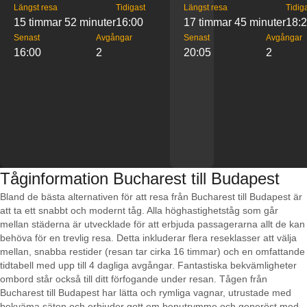
Längst resa
Tidigast
Längst resa
Tidig
15 timmar 52 minuter
16:00
17 timmar 45 minuter
18:
Senast
Avgångar
Senast
Avgångar
16:00
2
20:05
2
Tåginformation Bucharest till Budapest
Bland de bästa alternativen för att resa från Bucharest till Budapest är
att ta ett snabbt och modernt tåg. Alla höghastighetståg som går
mellan städerna är utvecklade för att erbjuda passagerarna allt de kan
behöva för en trevlig resa. Detta inkluderar flera reseklasser att välja
mellan, snabba restider (resan tar cirka 16 timmar) och en omfattande
tidtabell med upp till 4 dagliga avgångar. Fantastiska bekvämligheter
ombord står också till ditt förfogande under resan. Tågen från
Bucharest till Budapest har lätta och rymliga vagnar, utrustade med
bekväma säten och erbjuder gott om benutrymme och generöst med