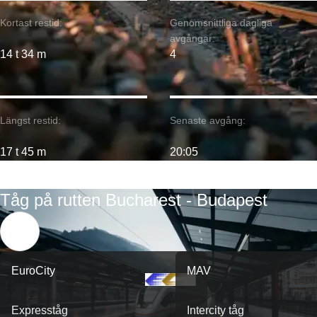
Kortast restid:
Genomsnittliga dagliga
avgångar:
14 t 34 m
4
Längst restid:
Senaste avgång:
17 t 45 m
20:05
Tåg på rutten Bucharest - Budapest
EuroCity
MAV
Expresståg
Intercity tåg