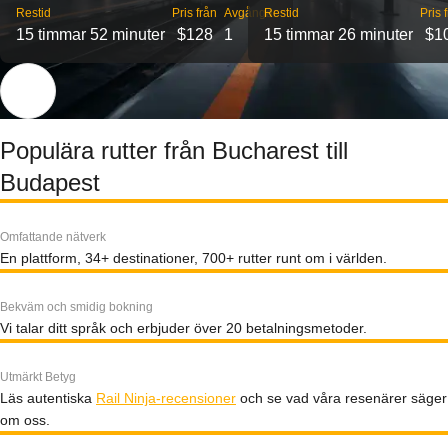
Restid
Pris från
Avgångar
Restid
Pris 
15 timmar 52 minuter
$128
1
15 timmar 26 minuter
$1
Populära rutter från Bucharest till
Budapest
Omfattande nätverk
En plattform, 34+ destinationer, 700+ rutter runt om i världen.
Bekväm och smidig bokning
Vi talar ditt språk och erbjuder över 20 betalningsmetoder.
Utmärkt Betyg
Läs autentiska
Rail Ninja-recensioner
och se vad våra resenärer säger
om oss.