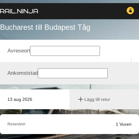
Bucharest till Budapest Tåg
Avreseort
Ankomststad
13 aug 2026
Lägg till retur
1
Vuxen
Resenärer