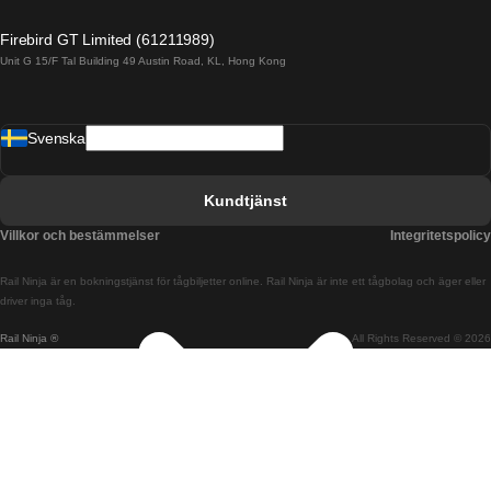
Tåg från Alicante till Madrid
Firebird GT Limited (61211989)
Unit G 15/F Tal Building 49 Austin Road, KL, Hong Kong
Tåg från Barcelona till Madrid
Tåg från Barcelona till Malaga
Svenska
Tåg från Barcelona till Sevilla
Tåg från Barcelona till Valencia
Kundtjänst
Tåg från Belfast till Dublin
Villkor och bestämmelser
Integritetspolicy
Tåg från Berlin till Prag
Rail Ninja är en bokningstjänst för tågbiljetter online. Rail Ninja är inte ett tågbolag och äger eller
Tåg från Bratislava till Budapest
driver inga tåg.
Rail Ninja ®
All Rights Reserved © 2026
Tåg från Budapest till Bratislava
Tåg från Budapest till Prag
Tåg från Budapest till Wien
Tåg från Coimbra till Lissabon