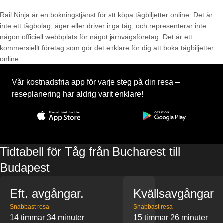
Rail Ninja är en bokningstjänst för att köpa tågbiljetter online. Det är
inte ett tågbolag, äger eller driver inga tåg, och representerar inte
någon officiell webbplats för något järnvägsföretag. Det är ett
kommersiellt företag som gör det enklare för dig att boka tågbiljetter
online.
Vår kostnadsfria app för varje steg på din resa –
reseplanering har aldrig varit enklare!
Tidtabell för Tåg från Bucharest till
Budapest
Eft. avgångar.
Kvällsavgångar
Snabbast resa
Snabbast resa
14 timmar 34 minuter
15 timmar 26 minuter