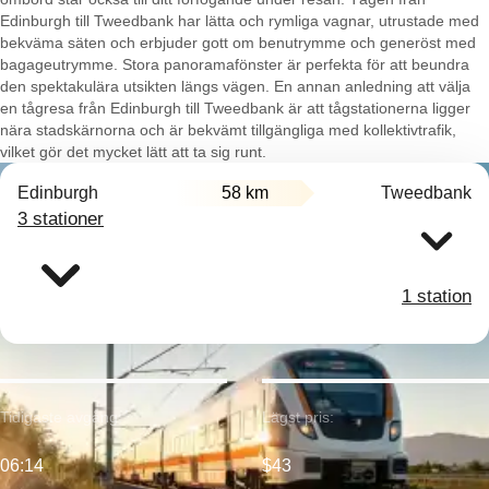
Edinburgh till Tweedbank har lätta och rymliga vagnar, utrustade med
bekväma säten och erbjuder gott om benutrymme och generöst med
bagageutrymme. Stora panoramafönster är perfekta för att beundra
den spektakulära utsikten längs vägen. En annan anledning att välja
en tågresa från Edinburgh till Tweedbank är att tågstationerna ligger
nära stadskärnorna och är bekvämt tillgängliga med kollektivtrafik,
vilket gör det mycket lätt att ta sig runt.
Edinburgh
58 km
Tweedbank
3 stationer
1 station
Tidigaste avgång:
Lägst pris:
06:14
$43