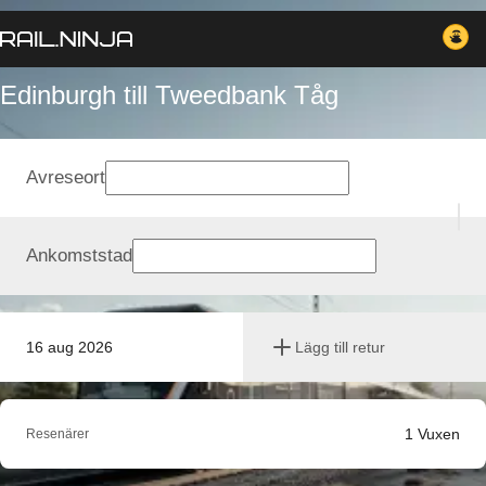
Edinburgh till Tweedbank Tåg
Avreseort
Ankomststad
16 aug 2026
Lägg till retur
1
Vuxen
Resenärer