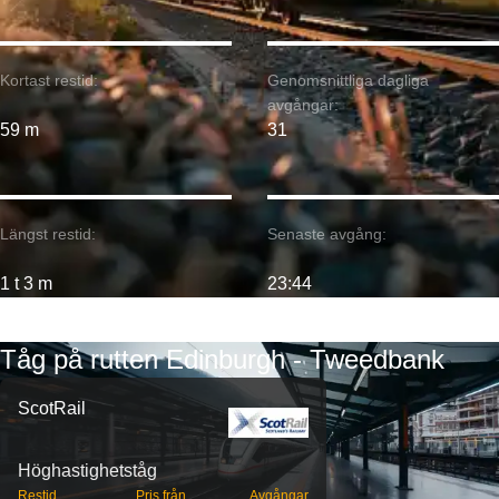
Kortast restid:
Genomsnittliga dagliga
avgångar:
59 m
31
Längst restid:
Senaste avgång:
1 t 3 m
23:44
Tåg på rutten Edinburgh - Tweedbank
ScotRail
Höghastighetståg
Restid
Pris från
Avgångar