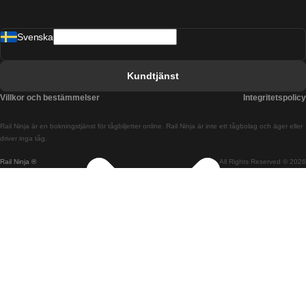
Tåg från Barcelona till Malaga
Svenska
Tåg från Barcelona till Sevilla
Tåg från Barcelona till Valencia
Kundtjänst
Tåg från Belfast till Dublin
Villkor och bestämmelser
Integritetspolicy
Tåg från Berlin till Prag
Rail Ninja är en bokningstjänst för tågbiljetter online. Rail Ninja är inte ett tågbolag och äger eller
Tåg från Bratislava till Budapest
driver inga tåg.
Rail Ninja ®
All Rights Reserved © 2026
Tåg från Budapest till Bratislava
Tåg från Budapest till Prag
Tåg från Budapest till Wien
Tåg från Coimbra till Lissabon
Tåg från Coimbra till Porto
Tåg från Cork till Dublin