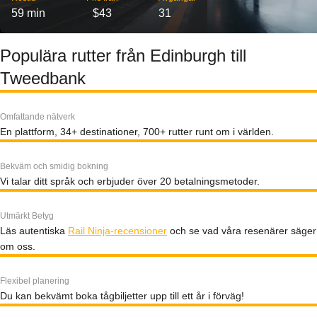
59 min
$43
31
Populära rutter från Edinburgh till
Tweedbank
Omfattande nätverk
En plattform, 34+ destinationer, 700+ rutter runt om i världen.
Bekväm och smidig bokning
Vi talar ditt språk och erbjuder över 20 betalningsmetoder.
Utmärkt Betyg
Läs autentiska
Rail Ninja-recensioner
och se vad våra resenärer säger
om oss.
Flexibel planering
Du kan bekvämt boka tågbiljetter upp till ett år i förväg!