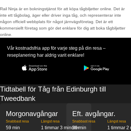
Rail Ninja är en bokningstjänst för att köpa tågbiljetter online. Det är
inte ett tågbolag, äger eller driver inga tåg, och representerar inte
någon officiell webbplats för något järnvägsföretag. Det är ett
kommersiellt företag som gör det enklare för dig att boka tågbiljetter
online.
Vår kostnadsfria app för varje steg på din resa –
reseplanering har aldrig varit enklare!
Tidtabell för Tåg från Edinburgh till
Tweedbank
Morgonavgångar
Eft. avgångar.
Snabbast resa
Längst resa
Snabbast resa
Längst resa
59 min
1 timmar 3 minuter
59 min
1 timmar 2 