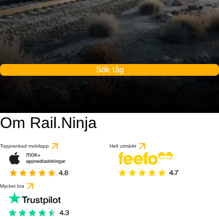
Sök tåg
Om Rail.Ninja
Topprankad mobilapp
Helt utmärkt
Mycket bra