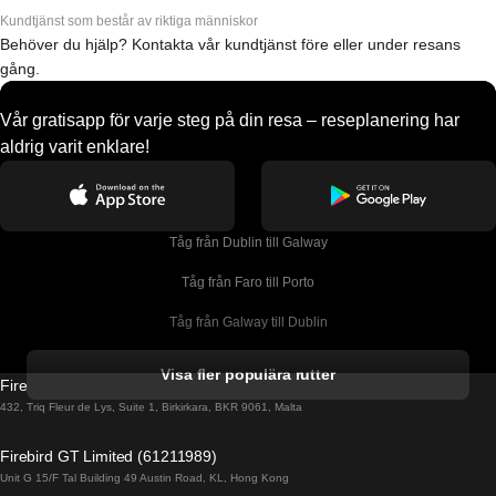
Kundtjänst som består av riktiga människor
Behöver du hjälp? Kontakta vår kundtjänst före eller under resans
gång.
Vår gratisapp för varje steg på din resa – reseplanering har
aldrig varit enklare!
Tåg från Dublin till Galway
Tåg från Faro till Porto
Tåg från Galway till Dublin
Tåg från Gyeongju till Seoul 
Visa fler populära rutter
Firebird GT Limited (OC 1451)
Tåg från Porto till Faro
432, Triq Fleur de Lys, Suite 1, Birkirkara, BKR 9061, Malta
Tåg från Alicante till Madrid
Firebird GT Limited (61211989)
Unit G 15/F Tal Building 49 Austin Road, KL, Hong Kong
Tåg från Barcelona till Madrid