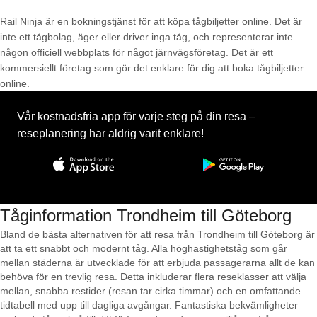
Rail Ninja är en bokningstjänst för att köpa tågbiljetter online. Det är
inte ett tågbolag, äger eller driver inga tåg, och representerar inte
någon officiell webbplats för något järnvägsföretag. Det är ett
kommersiellt företag som gör det enklare för dig att boka tågbiljetter
online.
Vår kostnadsfria app för varje steg på din resa –
reseplanering har aldrig varit enklare!
Tåginformation Trondheim till Göteborg
Bland de bästa alternativen för att resa från Trondheim till Göteborg är
att ta ett snabbt och modernt tåg. Alla höghastighetståg som går
mellan städerna är utvecklade för att erbjuda passagerarna allt de kan
behöva för en trevlig resa. Detta inkluderar flera reseklasser att välja
mellan, snabba restider (resan tar cirka timmar) och en omfattande
tidtabell med upp till dagliga avgångar. Fantastiska bekvämligheter