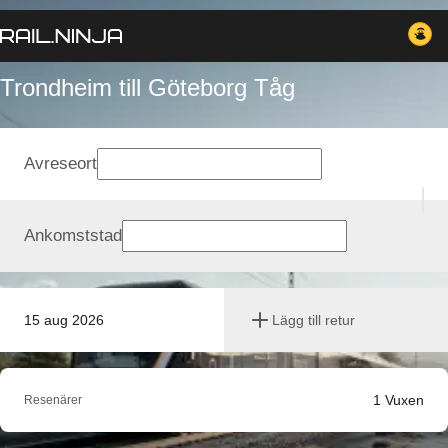
Trondheim till Göteborg Tåg
Avreseort
Ankomststad
15 aug 2026
Lägg till retur
1
Vuxen
Resenärer