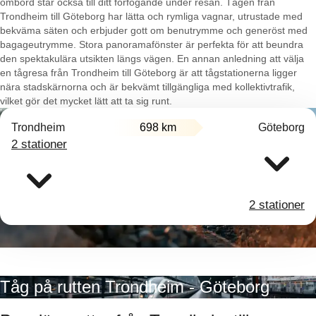
ombord står också till ditt förfogande under resan. Tågen från
Trondheim till Göteborg har lätta och rymliga vagnar, utrustade med
bekväma säten och erbjuder gott om benutrymme och generöst med
bagageutrymme. Stora panoramafönster är perfekta för att beundra
den spektakulära utsikten längs vägen. En annan anledning att välja
en tågresa från Trondheim till Göteborg är att tågstationerna ligger
nära stadskärnorna och är bekvämt tillgängliga med kollektivtrafik,
vilket gör det mycket lätt att ta sig runt.
Trondheim
698 km
Göteborg
2 stationer
2 stationer
Tåg på rutten Trondheim - Göteborg