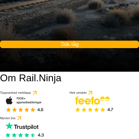
Sök tåg
Om Rail.Ninja
Topprankad mobilapp
Helt utmärkt
Mycket bra