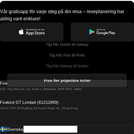
Vår gratisapp för varje steg på din resa – reseplanering har
aldrig varit enklare!
Tåg från Dublin till Galway
Tåg från Faro till Porto
Tåg från Galway till Dublin
Tåg från Gyeongju till Seoul 
Visa fler populära rutter
Firebird GT Limited (OC 1451)
Tåg från Porto till Faro
432, Triq Fleur de Lys, Suite 1, Birkirkara, BKR 9061, Malta
Tåg från Alicante till Madrid
Firebird GT Limited (61211989)
Unit G 15/F Tal Building 49 Austin Road, KL, Hong Kong
Tåg från Barcelona till Madrid
Tåg från Barcelona till Malaga
Svenska
Tåg från Barcelona till Sevilla