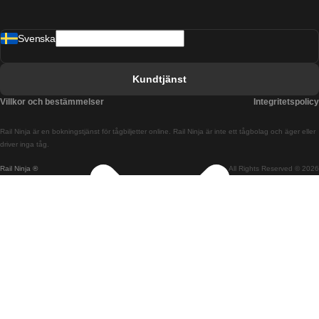
Tåg från Barcelona till Malaga
Svenska
Tåg från Barcelona till Sevilla
Tåg från Barcelona till Valencia
Kundtjänst
Tåg från Belfast till Dublin
Villkor och bestämmelser
Integritetspolicy
Tåg från Berlin till Prag
Rail Ninja är en bokningstjänst för tågbiljetter online. Rail Ninja är inte ett tågbolag och äger eller
Tåg från Bratislava till Budapest
driver inga tåg.
Rail Ninja ®
All Rights Reserved © 2026
Tåg från Budapest till Bratislava
Tåg från Budapest till Prag
Tåg från Budapest till Wien
Tåg från Coimbra till Lissabon
Tåg från Coimbra till Porto
Tåg från Cork till Dublin