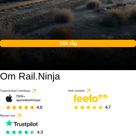
Sök tåg
Om Rail.Ninja
Topprankad mobilapp
Helt utmärkt
Mycket bra