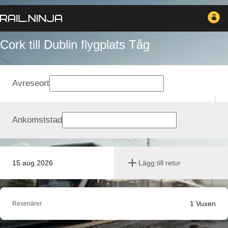
Cork till Dublin flygplats Tåg
Avreseort
Ankomststad
15 aug 2026
Lägg till retur
1
Vuxen
Resenärer