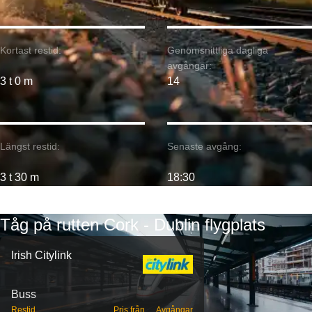
Kortast restid:
Genomsnittliga dagliga
avgångar:
3 t 0 m
14
Längst restid:
Senaste avgång:
3 t 30 m
18:30
Tåg på rutten Cork - Dublin flygplats
Irish Citylink
Buss
Restid
Pris från
Avgångar