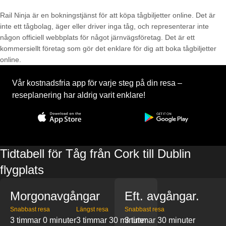
Rail Ninja är en bokningstjänst för att köpa tågbiljetter online. Det är
inte ett tågbolag, äger eller driver inga tåg, och representerar inte
någon officiell webbplats för något järnvägsföretag. Det är ett
kommersiellt företag som gör det enklare för dig att boka tågbiljetter
online.
Vår kostnadsfria app för varje steg på din resa –
reseplanering har aldrig varit enklare!
Tidtabell för Tåg från Cork till Dublin
flygplats
Morgonavgångar
Eft. avgångar.
Snabbast resa
Längst resa
Snabbast resa
3 timmar 0 minuter
3 timmar 30 minuter
3 timmar 30 minuter