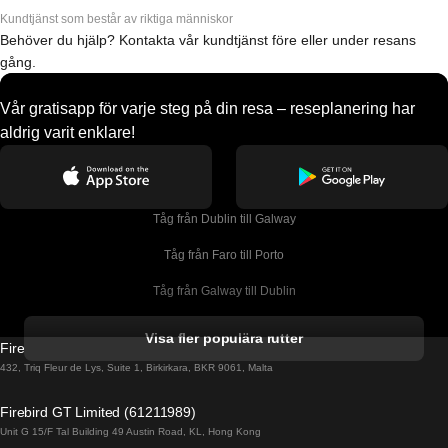
Kundtjänst som består av riktiga människor
Behöver du hjälp? Kontakta vår kundtjänst före eller under resans
gång.
Vår gratisapp för varje steg på din resa – reseplanering har
aldrig varit enklare!
Tåg från Dublin till Galway
Tåg från Faro till Porto
Tåg från Galway till Dublin
Tåg från Gyeongju till Seoul 
Visa fler populära rutter
Firebird GT Limited (OC 1451)
Tåg från Porto till Faro
432, Triq Fleur de Lys, Suite 1, Birkirkara, BKR 9061, Malta
Tåg från Alicante till Madrid
Firebird GT Limited (61211989)
Unit G 15/F Tal Building 49 Austin Road, KL, Hong Kong
Tåg från Barcelona till Madrid