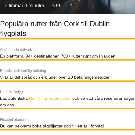
3 timmar 0 minuter
$39
14
Populära rutter från Cork till Dublin
flygplats
Omfattande nätverk
En plattform, 34+ destinationer, 700+ rutter runt om i världen.
Bekväm och smidig bokning
Vi talar ditt språk och erbjuder över 20 betalningsmetoder.
Utmärkt Betyg
Läs autentiska
Rail Ninja-recensioner
och se vad våra resenärer säger
om oss.
Flexibel planering
Du kan bekvämt boka tågbiljetter upp till ett år i förväg!