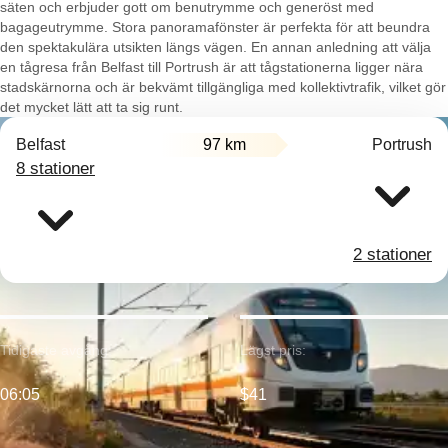
säten och erbjuder gott om benutrymme och generöst med
bagageutrymme. Stora panoramafönster är perfekta för att beundra
den spektakulära utsikten längs vägen. En annan anledning att välja
en tågresa från Belfast till Portrush är att tågstationerna ligger nära
stadskärnorna och är bekvämt tillgängliga med kollektivtrafik, vilket gör
det mycket lätt att ta sig runt.
Belfast
97 km
Portrush
8 stationer
2 stationer
Tidigaste avgång:
Lägst pris:
06:05
$41