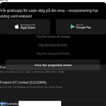
Vår gratisapp för varje steg på din resa – reseplanering har
aldrig varit enklare!
Tåg från Dublin till Galway
Tåg från Faro till Porto
Tåg från Galway till Dublin
Tåg från Gyeongju till Seoul 
Visa fler populära rutter
Firebird GT Limited (OC 1451)
Tåg från Porto till Faro
432, Triq Fleur de Lys, Suite 1, Birkirkara, BKR 9061, Malta
Tåg från Alicante till Madrid
Firebird GT Limited (61211989)
Unit G 15/F Tal Building 49 Austin Road, KL, Hong Kong
Tåg från Barcelona till Madrid
Tåg från Barcelona till Malaga
Svenska
Tåg från Barcelona till Sevilla