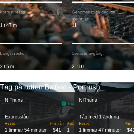
Kortast restid:
Genomsnittliga dagliga
avgångar:
1 t 47 m
11
Längst restid:
Senaste avgång:
2 t 5 m
21:10
Tåg på rutten Belfast - Portrush
NITrains
NITrains
Expresståg
Tåg med 1 ändring
Restid
Pris från
Avgångar
Restid
Pris f
1 timmar 54 minuter
$41
1
1 timmar 47 minuter
$4