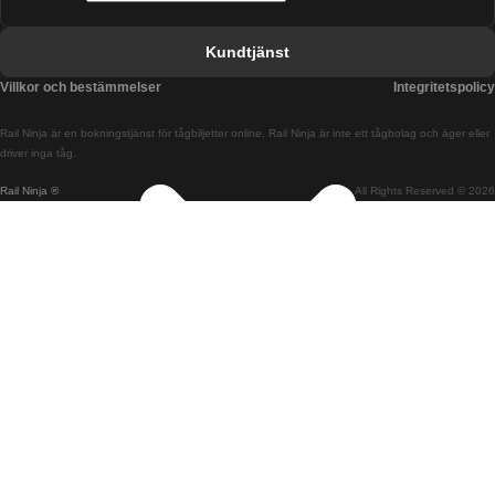
Tåg från Barcelona till Valencia
Kundtjänst
Tåg från Belfast till Dublin
Villkor och bestämmelser
Integritetspolicy
Tåg från Berlin till Prag
Rail Ninja är en bokningstjänst för tågbiljetter online. Rail Ninja är inte ett tågbolag och äger eller
Tåg från Bratislava till Budapest
driver inga tåg.
Rail Ninja ®
All Rights Reserved © 2026
Tåg från Budapest till Bratislava
Tåg från Budapest till Prag
Tåg från Budapest till Wien
Tåg från Coimbra till Lissabon
Tåg från Coimbra till Porto
Tåg från Cork till Dublin
Tåg från Dublin till Belfast
Tåg från Dublin till Cork