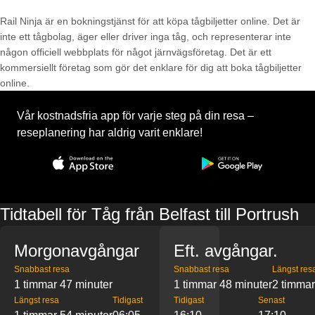
Rail Ninja är en bokningstjänst för att köpa tågbiljetter online. Det är
inte ett tågbolag, äger eller driver inga tåg, och representerar inte
någon officiell webbplats för något järnvägsföretag. Det är ett
kommersiellt företag som gör det enklare för dig att boka tågbiljetter
online.
Vår kostnadsfria app för varje steg på din resa –
reseplanering har aldrig varit enklare!
Tidtabell för Tåg från Belfast till Portrush
Morgonavgångar
Eft. avgångar.
Snabbast resa
Snabbast resa
Längst res
1 timmar 47 minuter
1 timmar 48 minuter
2 timmar
Längst resa
Tidigast
Tidigast
Senast