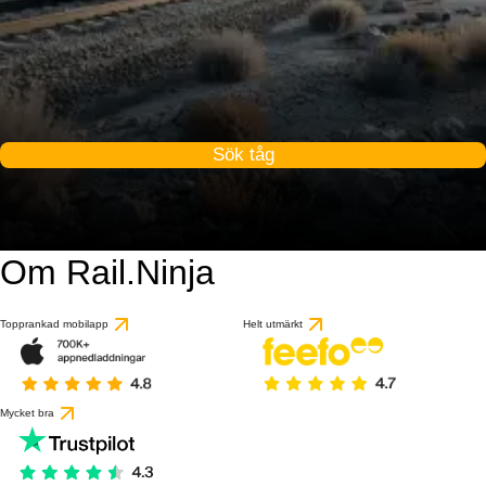
Sök tåg
Om Rail.Ninja
Topprankad mobilapp
Helt utmärkt
Mycket bra