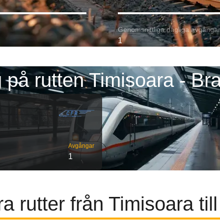
Genomsnittliga dagliga avgångar
1
 på rutten Timisoara - Br
Avgångar
1
a rutter från Timisoara til