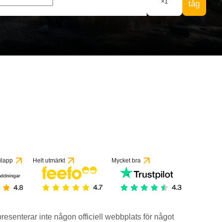
×
1
tåg
ilapp
Helt utmärkt
Mycket bra
epresenterar inte någon officiell webbplats för något