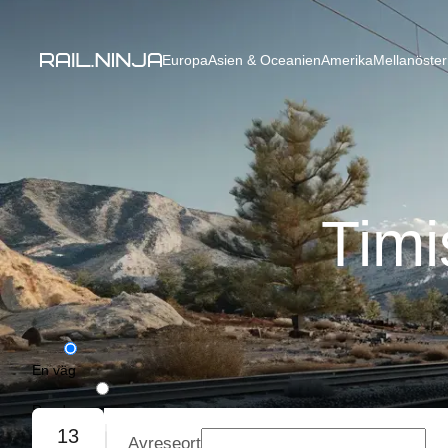
Europa
Asien & Oceanien
Amerika
Mellanöster
Timi
En väg
Rundresa
13
Avreseort