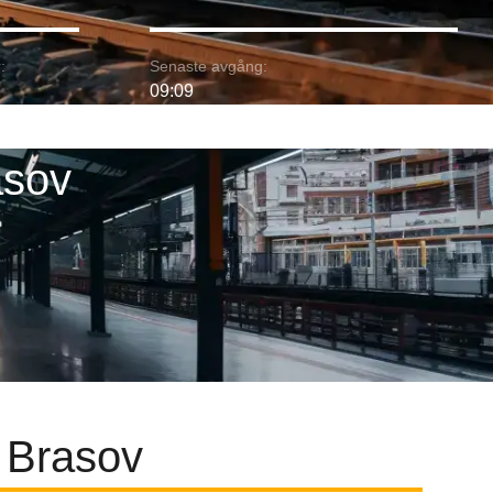
:
Senaste avgång:
09:09
asov
l Brasov