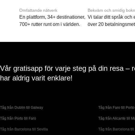
Omfattande nätverk
Bekväm och smidig bokn
En plattform, 34+ destinationer,
Vi talar ditt språk och
700+ rutter runt om i världen.
över 20 betalningsmet
Vår gratisapp för varje steg på din resa – 
har aldrig varit enklare!
Tåg från Dublin till Galway
Tåg från Faro till Porto
Tåg från Porto till Faro
Tåg från Alicante till M
Tåg från Barcelona till Sevilla
Tåg från Barcelona till