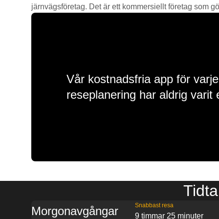
järnvägsföretag. Det är ett kommersiellt företag som gör 
Vår kostnadsfria app för varje
reseplanering har aldrig varit 
Tidta
Snabbast resa
Morgonavgångar
9 timmar 25 minuter