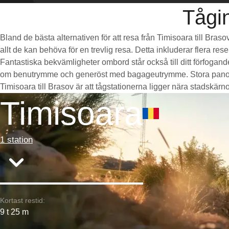
Tågin
Bland de bästa alternativen för att resa från Timisoara till Bra
allt de kan behöva för en trevlig resa. Detta inkluderar flera re
Fantastiska bekvämligheter ombord står också till ditt förfogan
om benutrymme och generöst med bagageutrymme. Stora panorama
Timisoara till Brasov är att tågstationerna ligger nära stadskärnor
Timisoara
1 station
Kortast restid:
9 t 25 m