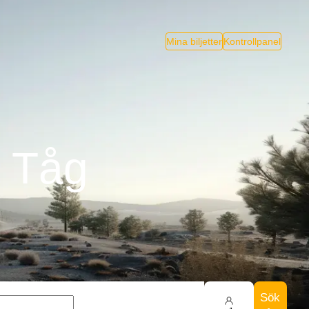
Mina biljetter
Kontrollpanel
v Tåg
Sök