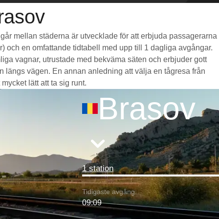
Brasov
om går mellan städerna är utvecklade för att erbjuda passagerarna
mar) och en omfattande tidtabell med upp till 1 dagliga avgångar.
ymliga vagnar, utrustade med bekväma säten och erbjuder gott
 längs vägen. En annan anledning att välja en tågresa från
ycket lätt att ta sig runt.
Brasov
1 station
Tidigaste avgång:
09:09