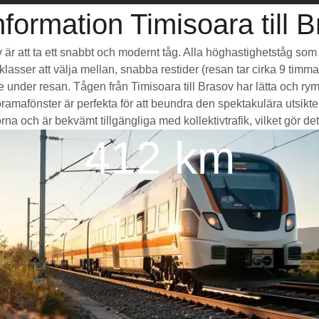
formation Timisoara till 
sov är att ta ett snabbt och modernt tåg. Alla höghastighetståg s
seklasser att välja mellan, snabba restider (resan tar cirka 9 tim
de under resan. Tågen från Timisoara till Brasov har lätta och r
fönster är perfekta för att beundra den spektakulära utsikten
na och är bekvämt tillgängliga med kollektivtrafik, vilket gör det m
412 km