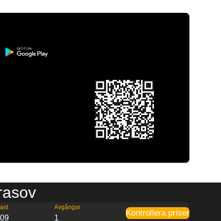
Brasov
ast
Avgångar
Kontrollera priser
:09
1