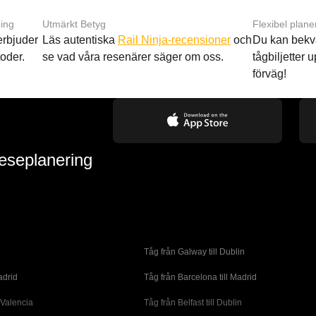
ing
Utmärkt Betyg
Flexibel plane
 erbjuder
Läs autentiska
Rail Ninja-recensioner
och
Du kan bekv
oder.
se vad våra resenärer säger om oss.
tågbiljetter up
förväg!
reseplanering
Tåg från Galway till Dublin
adrid
Tåg från Barcelona till Madrid
 Valencia
Tåg från Belfast till Dublin