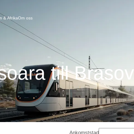
n & Afrika
Om oss
soara till Braso
Ankomststad