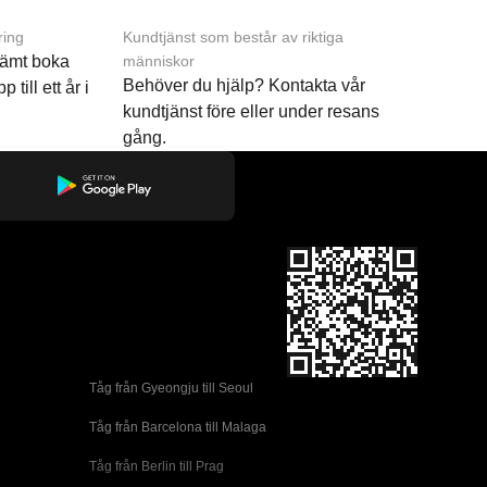
ring
Kundtjänst som består av riktiga
ämt boka
människor
Behöver du hjälp? Kontakta vår
p till ett år i
kundtjänst före eller under resans
gång.
Tåg från Gyeongju till Seoul 
Tåg från Barcelona till Malaga
Tåg från Berlin till Prag