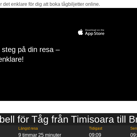
det enklare för dig att boka tågbiljetter online.
 steg på din resa –
enklare!
bell för Tåg från Timisoara till 
Längst resa
Tidigast
Sen
9 timmar 25 minuter
09:09
09