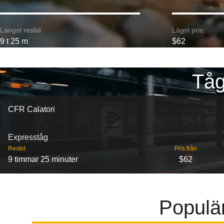
Längst restid:
Lägst pris:
9 t 25 m
$62
Tåg
CFR Calatori
Expresståg
Restid
Pris från
9 timmar 25 minuter
$62
Populär