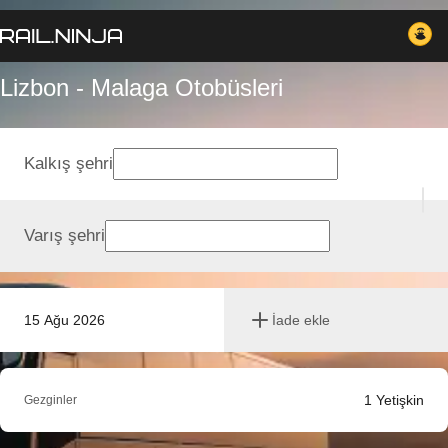
Lizbon - Malaga Otobüsleri
Kalkış şehri
Varış şehri
15 Ağu 2026
İade ekle
1
Yetişkin
Gezginler