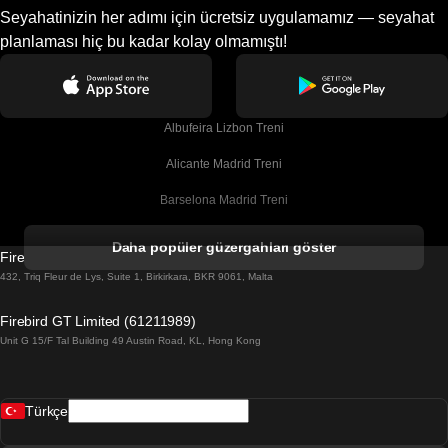
Seyahatinizin her adımı için ücretsiz uygulamamız — seyahat
planlaması hiç bu kadar kolay olmamıştı!
Albufeira Lizbon Treni
Alicante Madrid Treni
Barselona Madrid Treni
Barselona Malaga Treni
Daha popüler güzergahları göster
Firebird GT Limited (OC 1451)
Barselona Sevilla Treni
432, Triq Fleur de Lys, Suite 1, Birkirkara, BKR 9061, Malta
Barselona Valensiya Treni
Firebird GT Limited (61211989)
Unit G 15/F Tal Building 49 Austin Road, KL, Hong Kong
Belfast Dublin Treni
Bergen Oslo Treni
Türkçe
Berlin Prag Treni