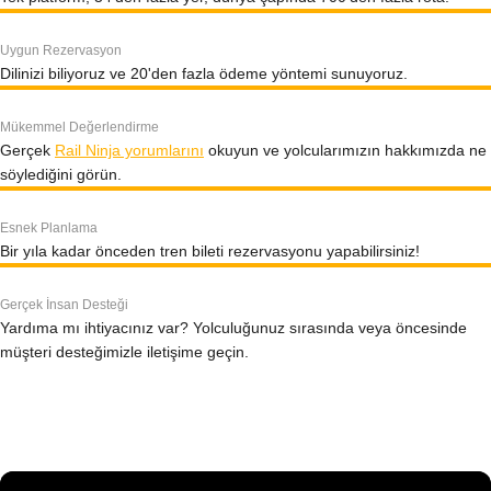
Uygun Rezervasyon
Dilinizi biliyoruz ve 20'den fazla ödeme yöntemi sunuyoruz.
Mükemmel Değerlendirme
Gerçek
Rail Ninja yorumlarını
okuyun ve yolcularımızın hakkımızda ne
söylediğini görün.
Esnek Planlama
Bir yıla kadar önceden tren bileti rezervasyonu yapabilirsiniz!
Gerçek İnsan Desteği
Yardıma mı ihtiyacınız var? Yolculuğunuz sırasında veya öncesinde
müşteri desteğimizle iletişime geçin.