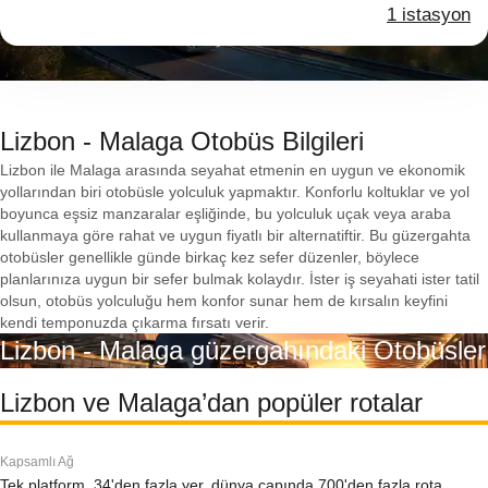
1 istasyon
Lizbon - Malaga Otobüs Bilgileri
Lizbon ile Malaga arasında seyahat etmenin en uygun ve ekonomik
yollarından biri otobüsle yolculuk yapmaktır. Konforlu koltuklar ve yol
boyunca eşsiz manzaralar eşliğinde, bu yolculuk uçak veya araba
kullanmaya göre rahat ve uygun fiyatlı bir alternatiftir. Bu güzergahta
otobüsler genellikle günde birkaç kez sefer düzenler, böylece
planlarınıza uygun bir sefer bulmak kolaydır. İster iş seyahati ister tatil
olsun, otobüs yolculuğu hem konfor sunar hem de kırsalın keyfini
kendi temponuzda çıkarma fırsatı verir.
Lizbon - Malaga güzergahındaki Otobüsler
Lizbon ve Malaga’dan popüler rotalar
Kapsamlı Ağ
Tek platform, 34'den fazla yer, dünya çapında 700'den fazla rota.