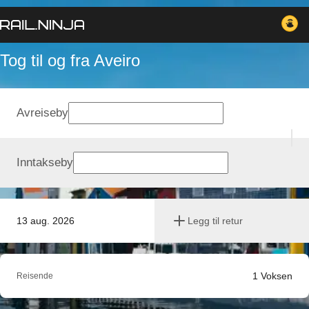
Tog til og fra Aveiro
Avreiseby
Inntakseby
13 aug. 2026
Legg til retur
1
Voksen
Reisende