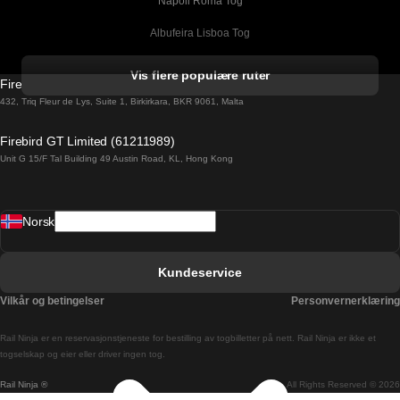
Napoli Roma Tog
Albufeira Lisboa Tog
Alicante Madrid Tog
Vis flere populære ruter
Firebird GT Limited (OC 1451)
Barcelona Madrid Tog
432, Triq Fleur de Lys, Suite 1, Birkirkara, BKR 9061, Malta
Barcelona Malaga Tog
Firebird GT Limited (61211989)
Unit G 15/F Tal Building 49 Austin Road, KL, Hong Kong
Barcelona Sevilla Tog
Barcelona Valencia Tog
Norsk
Bergen Oslo Tog
Berlin Praha Tog
Kundeservice
Bratislava Budapest Tog
Vilkår og betingelser
Personvernerklæring
Budapest Bratislava Tog
Rail Ninja er en reservasjons­tjeneste for bestilling av togbilletter på nett. Rail Ninja er ikke et
Budapest Prague Tog
togselskap og eier eller driver ingen tog.
Rail Ninja ®
All Rights Reserved © 2026
Budapest Wien Tog