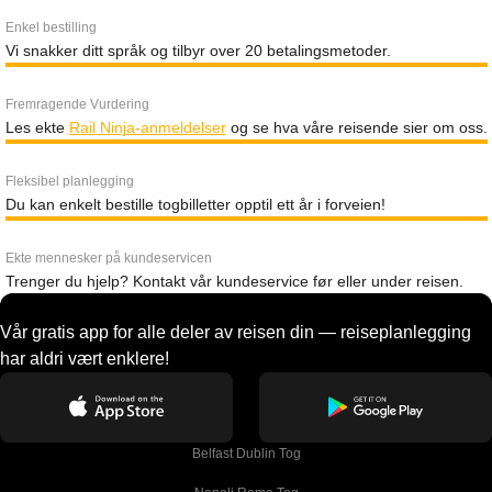
Enkel bestilling
Vi snakker ditt språk og tilbyr over 20 betalingsmetoder.
Fremragende Vurdering
Les ekte
Rail Ninja-anmeldelser
og se hva våre reisende sier om oss.
Fleksibel planlegging
Du kan enkelt bestille togbilletter opptil ett år i forveien!
Ekte mennesker på kundeservicen
Trenger du hjelp? Kontakt vår kundeservice før eller under reisen.
Vår gratis app for alle deler av reisen din — reiseplanlegging
har aldri vært enklere!
Belfast Dublin Tog