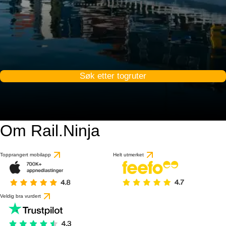
Søk etter togruter
Om Rail.Ninja
Topprangert mobilapp
Helt utmerket
Veldig bra vurdert