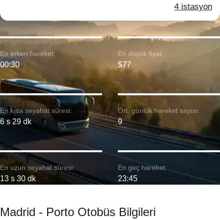
4 istasyon
En erken hareket:
En düşük fiyat:
00:30
$77
En kısa seyahat süresi:
Ort. günlük hareket sayısı:
6 s 29 dk
9
En uzun seyahat süresi:
En geç hareket:
13 s 30 dk
23:45
Madrid - Porto Otobüs Bilgileri