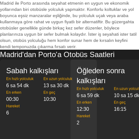
Madrid ile Porto arasında seyahat etmenin en uygun ve ekonomik
yollarından biri otobüsle yolculuk yapmaktır. Konforlu koltuklar ve yol
boyunca eşsiz manzaralar eşliğinde, bu yolculuk uçak veya araba
kullanmaya göre rahat ve uygun fiyatlı bir alternatiftir. Bu güzergahta
otobüsler genellikle günde birkaç kez sefer düzenler, böylece
planlarınıza uygun bir sefer bulmak kolaydır. İster iş seyahati ister tatil
olsun, otobüs yolculuğu hem konfor sunar hem de kırsalın keyfini
kendi temponuzda çıkarma fırsatı verir.
Madrid'dan Porto'a Otobüs Saatleri
Sabah kalkışları
Öğleden sonra
kalkışları
En hızlı yolculuk
En uzun yolculuk
6 sa 54 dk
13 sa 30 dk
En hızlı yolculuk
En uzun yolcu
En erken
En geç
6 sa 59 dk
10 sa 15 d
00:30
10:30
En erken
En geç
Hareket
12:30
16:15
6
Hareket
2