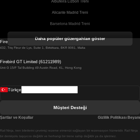
Albufeira Lizbon Treni
Alicante Madrid Treni
Barselona Madrid Treni
Barselona Malaga Treni
Daha popüler güzergahları göster
Firebird GT Limited (OC 1451)
Barselona Sevilla Treni
432, Triq Fleur de Lys, Suite 1, Birkirkara, BKR 9061, Malta
Barselona Valensiya Treni
Firebird GT Limited (61211989)
Unit G 15/F Tal Building 49 Austin Road, KL, Hong Kong
Belfast Dublin Treni
Bergen Oslo Treni
Türkçe
Berlin Prag Treni
Bratislava Budapeşte Treni
Müşteri Desteği
Budapeşte Bratislava Treni
Şartlar ve Koşullar
Gizlilik Politikası Beyanı
Budapeşte Prag Treni
Rail Ninja, tren biletlerini çevrimiçi rezerve etmenizi sağlayan bir rezervasyon hizmetidir. Rail Ninja
Budapeşte Viyana Treni
bir demiryolu taşıyıcısı değildir ve herhangi bir trene sahip değildir ya da işletmez.