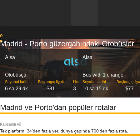
1
Madrid - Porto güzergahındaki Otobüsler
2
Alsa
Alsa
Otobüsçü
Bus with 1 change
Seyahat tarihi
Başlangıç ​​fiyatı
Hareket
Seyahat tarihi
Başlangıç ​​fiya
6 sa 29 dk
$81
3
10 sa 15 dk
$77
Madrid ve Porto’dan popüler rotalar
Kapsamlı Ağ
Tek platform, 34'den fazla yer, dünya çapında 700'den fazla rota.