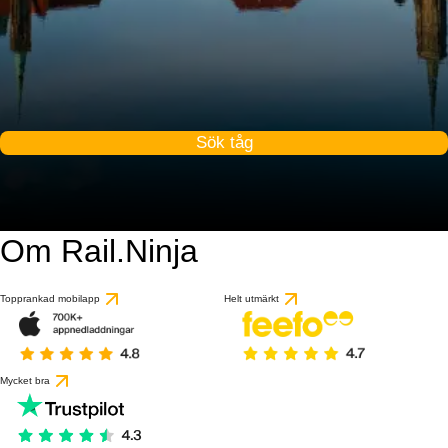
Sök tåg
Om Rail.Ninja
Topprankad mobilapp
Helt utmärkt
Mycket bra