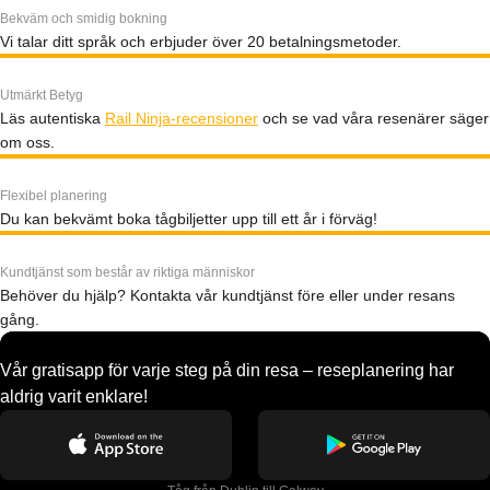
Bekväm och smidig bokning
Vi talar ditt språk och erbjuder över 20 betalningsmetoder.
Utmärkt Betyg
Läs autentiska
Rail Ninja-recensioner
och se vad våra resenärer säger
om oss.
Flexibel planering
Du kan bekvämt boka tågbiljetter upp till ett år i förväg!
Kundtjänst som består av riktiga människor
Behöver du hjälp? Kontakta vår kundtjänst före eller under resans
gång.
Vår gratisapp för varje steg på din resa – reseplanering har
aldrig varit enklare!