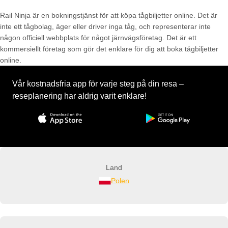
Rail Ninja är en bokningstjänst för att köpa tågbiljetter online. Det är
inte ett tågbolag, äger eller driver inga tåg, och representerar inte
någon officiell webbplats för något järnvägsföretag. Det är ett
kommersiellt företag som gör det enklare för dig att boka tågbiljetter
online.
Vår kostnadsfria app för varje steg på din resa –
reseplanering har aldrig varit enklare!
Land
Polen