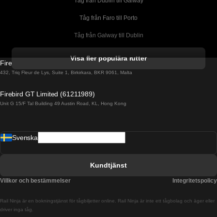
Tåg från Dublin till Galway
Tåg från Faro till Porto
Tåg från Galway till Dublin
Tåg från Gyeongju till Seoul 
Visa fler populära rutter
Firebird GT Limited (OC 1451)
Tåg från Porto till Faro
432, Triq Fleur de Lys, Suite 1, Birkirkara, BKR 9061, Malta
Tåg från Alicante till Madrid
Firebird GT Limited (61211989)
Unit G 15/F Tal Building 49 Austin Road, KL, Hong Kong
Tåg från Barcelona till Madrid
Tåg från Barcelona till Malaga
Svenska
Tåg från Barcelona till Sevilla
Tåg från Barcelona till Valencia
Kundtjänst
Tåg från Belfast till Dublin
Villkor och bestämmelser
Integritetspolicy
Tåg från Berlin till Prag
Rail Ninja är en bokningstjänst för tågbiljetter online. Rail Ninja är inte ett tågbolag och äger eller
Tåg från Bratislava till Budapest
driver inga tåg.