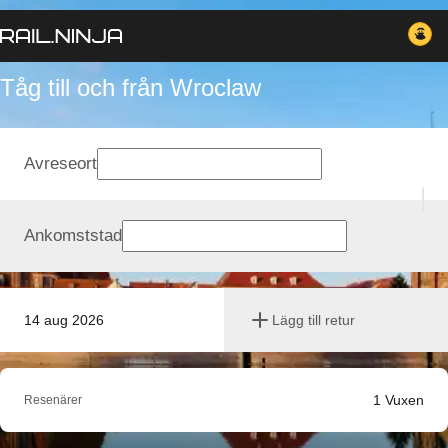
Tåg till och från Wroclaw
Avreseort
Ankomststad
14 aug 2026
Lägg till retur
1
Vuxen
Resenärer