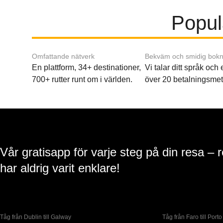
Populä
Omfattande nätverk
Bekväm och smidig bokn
En plattform, 34+ destinationer,
Vi talar ditt språk och
700+ rutter runt om i världen.
över 20 betalningsmet
Vår gratisapp för varje steg på din resa – 
har aldrig varit enklare!
Tåg från Dublin till Galway
Tåg från Faro till Porto