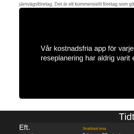
järnvägsföretag. Det är ett kommersiellt företag som gör 
Vår kostnadsfria app för varje
reseplanering har aldrig varit 
Tid
Eft.
Snabbast resa