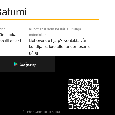
 Batumi
ring
Kundtjänst som består av riktiga
ämt boka
människor
Behöver du hjälp? Kontakta vår
p till ett år i
kundtjänst före eller under resans
gång.
Tåg från Gyeongju till Seoul 