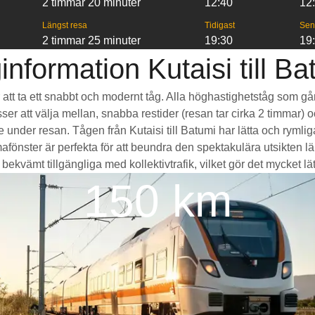
2 timmar 20 minuter
12:40
12
Längst resa
Tidigast
Sen
2 timmar 25 minuter
19:30
19
information Kutaisi till Ba
 är att ta ett snabbt och modernt tåg. Alla höghastighetståg som g
sser att välja mellan, snabba restider (resan tar cirka 2 timmar) 
de under resan. Tågen från Kutaisi till Batumi har lätta och rym
ter är perfekta för att beundra den spektakulära utsikten län
ekvämt tillgängliga med kollektivtrafik, vilket gör det mycket lätt 
150 km