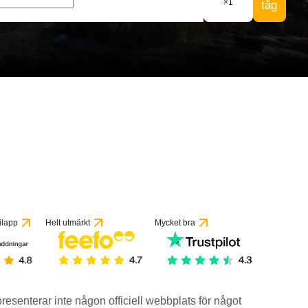
×
1
tåg
ilapp
Helt utmärkt
Mycket bra
epresenterar inte någon officiell webbplats för något