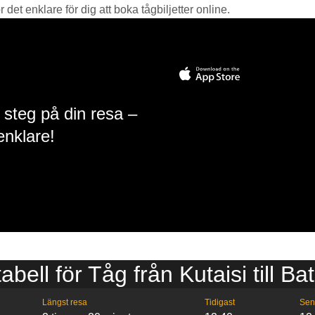
det enklare för dig att boka tågbiljetter online.
 steg på din resa –
enklare!
tabell för Tåg från Kutaisi till Ba
Längst resa
Tidigast
Sen