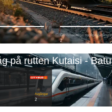
Genomsnittliga dagliga avgångar
2
g på rutten Kutaisi - Bat
Avgångar
2