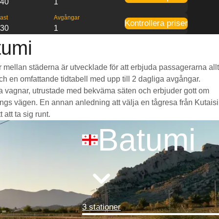
:40
1
ast
Avgångar
Kontrollera priser
:30
1
tumi
år mellan städerna är utvecklade för att erbjuda passagerarna allt
och en omfattande tidtabell med upp till 2 dagliga avgångar.
liga vagnar, utrustade med bekväma säten och erbjuder gott om
gs vägen. En annan anledning att välja en tågresa från Kutaisi
att ta sig runt.
Batumi
3 stationer