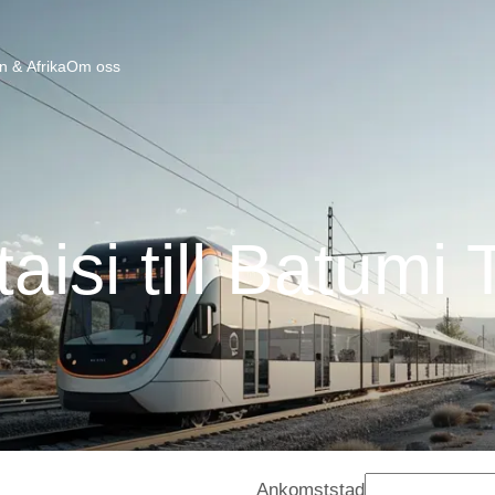
n & Afrika
Om oss
aisi till Batumi
Ankomststad