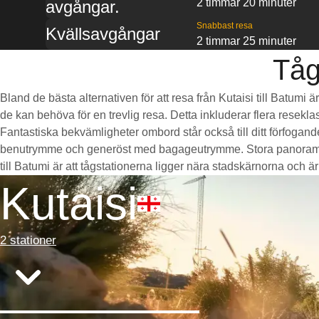
2 timmar 20 minuter
avgångar.
Snabbast resa
Kvällsavgångar
2 timmar 25 minuter
Tåg
Bland de bästa alternativen för att resa från Kutaisi till Batumi
de kan behöva för en trevlig resa. Detta inkluderar flera resekla
Fantastiska bekvämligheter ombord står också till ditt förfogan
benutrymme och generöst med bagageutrymme. Stora panoramaföns
till Batumi är att tågstationerna ligger nära stadskärnorna och är b
Kutaisi
2 stationer