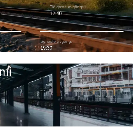
Tidigaste avgång:
12:40
:
Senaste avgång:
19:30
umi