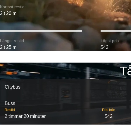
Kortast restid:
2 t 20 m
Längst restid:
Lägst pris:
2 t 25 m
$42
Tå
Citybus
Buss
Restid
Pris från
2 timmar 20 minuter
$42