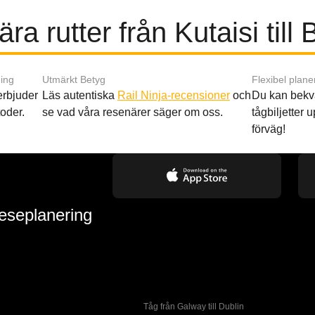
ra rutter från Kutaisi till
ing
Utmärkt Betyg
Flexibel plane
 erbjuder
Läs autentiska
Rail Ninja-recensioner
och
Du kan bekv
oder.
se vad våra resenärer säger om oss.
tågbiljetter up
förväg!
reseplanering
Tåg från Galway till Dublin