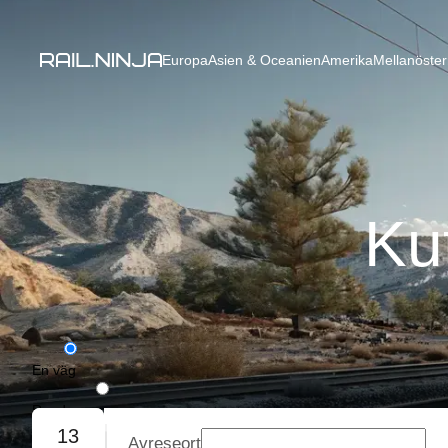
Europa
Asien & Oceanien
Amerika
Mellanöster
Kut
En väg
Rundresa
13
Avreseort