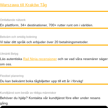
Warszawa till Kraków Tåg
Omfattande nätverk
En plattform, 34+ destinationer, 700+ rutter runt om i världen.
Bekväm och smidig bokning
Vi talar ditt språk och erbjuder över 20 betalningsmetoder.
Utmärkt Betyg
Läs autentiska
Rail Ninja-recensioner
och se vad våra resenärer säger
om oss.
Flexibel planering
Du kan bekvämt boka tågbiljetter upp till ett år i förväg!
Kundtjänst som består av riktiga människor
Behöver du hjälp? Kontakta vår kundtjänst före eller under resans
gång.