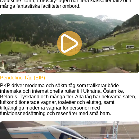
Deutsche Bahn, EuroCity-tågen har flera klassalternativ och
många fantastiska faciliteter ombord.
Pendolino Tåg (EIP)
PKP driver moderna och säkra tåg som trafikerar både
inhemska och internationella rutter till Ukraina, Österrike,
Belarus, Tyskland och många fler. Alla tåg har bekväma säten,
luftkonditionerade vagnar, toaletter och eluttag, samt
tillgängliga moderna vagnar för personer med
funktionsnedsättning och resenärer med små barn.