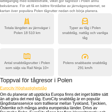
lättillgänglig med kollektivtrafik, vilket gör tågresor i Polen ännu
bekvämare. För att få en bättre förståelse av järnvägssystemet, se
kartan över populära Polen tågrutter nedan och börja planera.
Totala längden av järnvägar i
Typer av tåg i Polen
Polen
18 510 km
snabbtåg, nattåg och vanliga
tåg
Antal snabbtågsrutter i Polen
Polens snabbaste snabbtåg
som säljs via Rail Ninja
10+
291 km/h
Toppval för tågresor i Polen
Eurocity Höghastighetståg
Om du planerar att upptäcka Europa finns det inget bättre sätt
än att göra det med tåg. EuroCity snabbtåg är en populär
långdistansservice som trafikerar mellan Tyskland, Tjeckien,
Österrike och många andra europeiska länder. Drivs av