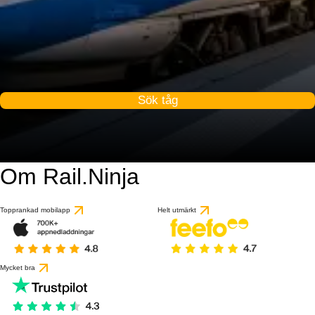
Sök tåg
Om Rail.Ninja
Topprankad mobilapp
Helt utmärkt
Mycket bra