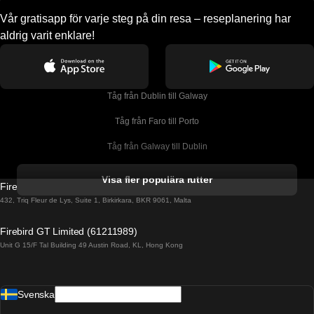
Vår gratisapp för varje steg på din resa – reseplanering har
aldrig varit enklare!
Tåg från Dublin till Galway
Tåg från Faro till Porto
Tåg från Galway till Dublin
Tåg från Gyeongju till Seoul 
Visa fler populära rutter
Firebird GT Limited (OC 1451)
Tåg från Porto till Faro
432, Triq Fleur de Lys, Suite 1, Birkirkara, BKR 9061, Malta
Tåg från Alicante till Madrid
Firebird GT Limited (61211989)
Unit G 15/F Tal Building 49 Austin Road, KL, Hong Kong
Tåg från Barcelona till Madrid
Tåg från Barcelona till Malaga
Svenska
Tåg från Barcelona till Sevilla