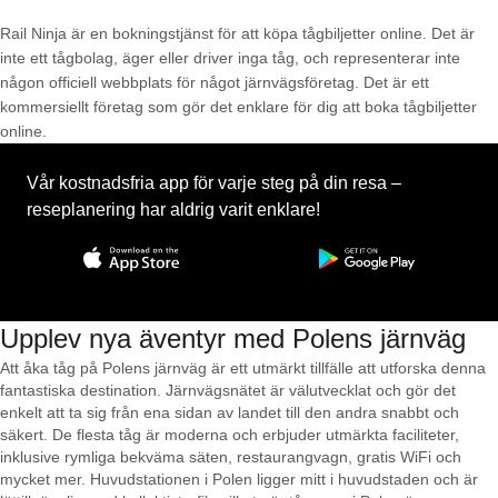
Rail Ninja är en bokningstjänst för att köpa tågbiljetter online. Det är
inte ett tågbolag, äger eller driver inga tåg, och representerar inte
någon officiell webbplats för något järnvägsföretag. Det är ett
kommersiellt företag som gör det enklare för dig att boka tågbiljetter
online.
Vår kostnadsfria app för varje steg på din resa –
reseplanering har aldrig varit enklare!
Upplev nya äventyr med Polens järnväg
Att åka tåg på Polens järnväg är ett utmärkt tillfälle att utforska denna
fantastiska destination. Järnvägsnätet är välutvecklat och gör det
enkelt att ta sig från ena sidan av landet till den andra snabbt och
säkert. De flesta tåg är moderna och erbjuder utmärkta faciliteter,
inklusive rymliga bekväma säten, restaurangvagn, gratis WiFi och
mycket mer. Huvudstationen i Polen ligger mitt i huvudstaden och är