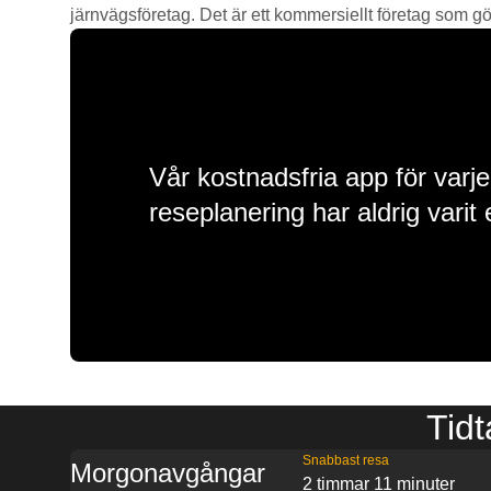
järnvägsföretag. Det är ett kommersiellt företag som gör 
Vår kostnadsfria app för varje
reseplanering har aldrig varit 
Tidt
Snabbast resa
Morgonavgångar
2 timmar 11 minuter