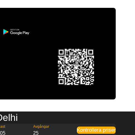
Delhi
ast
Avgångar
Kontrollera priser
:05
25