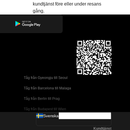
kundtjänst före eller under resans
gång.
Tåg från Gyeongju till Seoul 
Tåg från Barcelona till Malaga
Tåg från Berlin till Prag
Tåg från Budapest till Wien
Svenska
Tåg från Dublin till Belfast
Kundtjänst