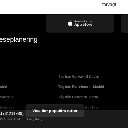
förväg!
reseplanering
Tåg från Galway till Dublin
adrid
Tåg från Barcelona till Madrid
 Valencia
Tåg från Belfast till Dublin
Bratislava
Tåg från Budapest till Prag
Visa fler populära rutter
ed (61211989)
orto
Tåg från Cork till Dublin
g 49 Austin Road, KL, Hong Kong