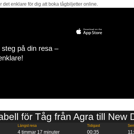
det enklare för dig att boka tågbiljetter online.
 steg på din resa –
enklare!
abell för Tåg från Agra till New 
Längst resa
Tidigast
Sen
4 timmar 17 minuter
00:35
11