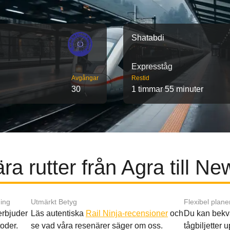
Shatabdi
Expresståg
Avgångar
Restid
30
1 timmar 55 minuter
ra rutter från Agra till Ne
ing
Utmärkt Betyg
Flexibel plane
 erbjuder
Läs autentiska
Rail Ninja-recensioner
och
Du kan bekv
oder.
se vad våra resenärer säger om oss.
tågbiljetter up