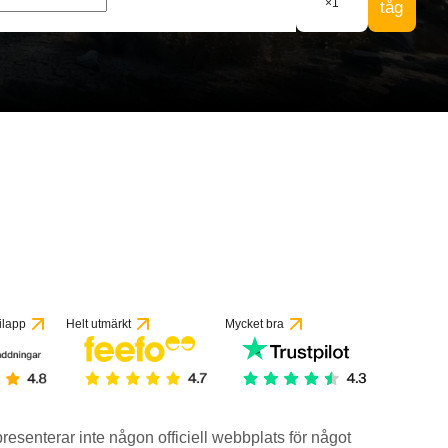
×
1
tåg
ilapp
Helt utmärkt
Mycket bra
epresenterar inte någon officiell webbplats för något