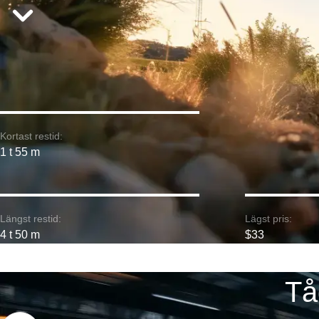
Kortast restid:
1 t 55 m
Längst restid:
Lägst pris:
4 t 50 m
$33
Tå