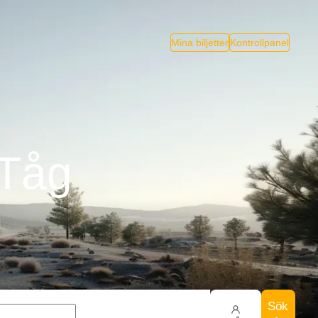
Mina biljetter
Kontrollpanel
 Tåg
Sök