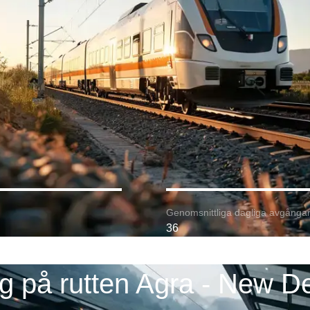
Genomsnittliga dagliga avgångar
36
g på rutten Agra - New De