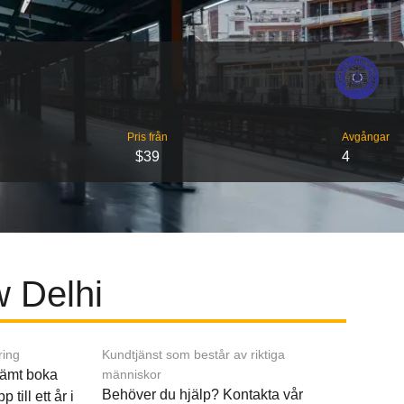
Pris från
Avgångar
$39
4
w Delhi
ring
Kundtjänst som består av riktiga
ämt boka
människor
Behöver du hjälp? Kontakta vår
p till ett år i