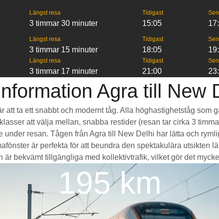
Längst resa
Tidigast
Sen
3 timmar 30 minuter
15:05
17
Längst resa
Tidigast
Sen
3 timmar 15 minuter
18:05
19
Längst resa
Tidigast
Sen
3 timmar 17 minuter
21:00
23
nformation Agra till New 
i är att ta ett snabbt och modernt tåg. Alla höghastighetståg som
seklasser att välja mellan, snabba restider (resan tar cirka 3 tim
de under resan. Tågen från Agra till New Delhi har lätta och ry
ter är perfekta för att beundra den spektakulära utsikten län
är bekvämt tillgängliga med kollektivtrafik, vilket gör det mycket l
195 km