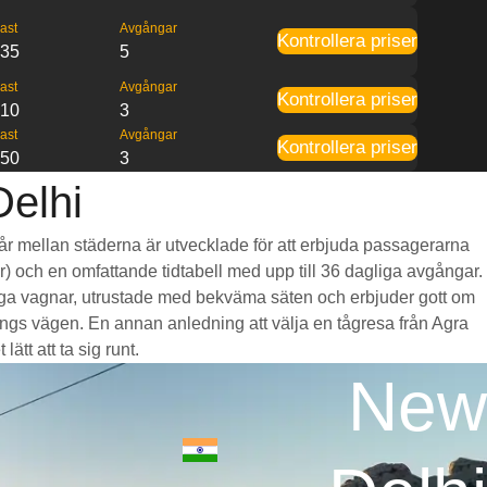
ast
Avgångar
Kontrollera priser
:35
5
ast
Avgångar
Kontrollera priser
:10
3
ast
Avgångar
Kontrollera priser
:50
3
Delhi
 går mellan städerna är utvecklade för att erbjuda passagerarna
mar) och en omfattande tidtabell med upp till 36 dagliga avgångar.
mliga vagnar, utrustade med bekväma säten och erbjuder gott om
gs vägen. En annan anledning att välja en tågresa från Agra
ätt att ta sig runt.
New