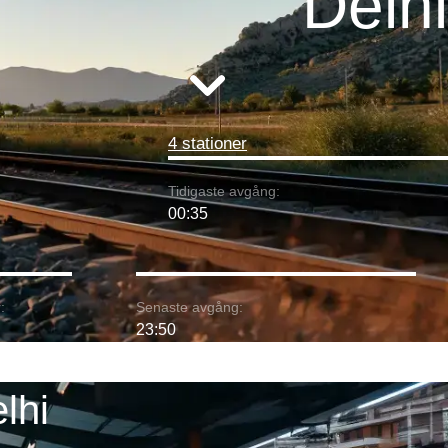
Delhi
4 stationer
Tidigaste avgång:
00:35
:
Senaste avgång:
23:50
lhi