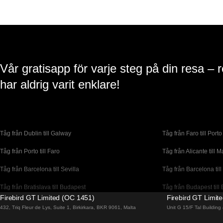
Vår gratisapp för varje steg på din resa – 
har aldrig varit enklare!
Tåg från Dublin till Galway
Tåg från Faro till Porto
Tåg från Porto till Faro
Tåg från Alicante till M
Tåg från Barcelona till Sevilla
Tåg från Barcelona till
Tåg från Bratislava till Budapest
Tåg från Budapest till 
Firebird GT Limited (OC 1451)
Firebird GT Limit
Tåg från Coimbra till Lissabon
Tåg från Coimbra till P
432, Triq Fleur de Lys, Suite 1, Birkirkara, BKR 9061, Malta
Unit G 15/F Tal Buildin