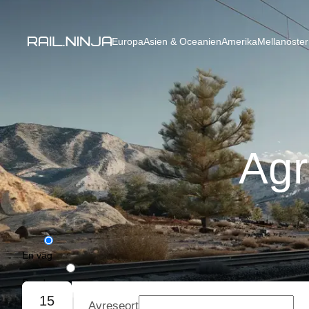
Europa
Asien & Oceanien
Amerika
Mellanöster
Agr
En väg
Rundresa
15
Avreseort