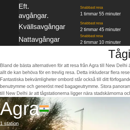
Eft.
Snabbast resa
1 timmar 55 minuter
avgångar.
Snabbast resa
Kvällsavgångar
2 timmar 45 minuter
Snabbast resa
Nattavgångar
2 timmar 10 minuter
Tågi
Bland de bästa alternativen för att resa från Agra till New Delh
allt de kan behöva för en trevlig resa. Detta inkluderar flera re
Fantastiska bekvämligheter ombord står också till ditt förfogan
benutrymme och generöst med bagageutrymme. Stora panoramaföns
till New Delhi är att tågstationerna ligger nära stadskärnorna och 
Agra
1 station