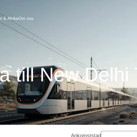
n & Afrika
Om oss
a till New Delhi
Ankomststad