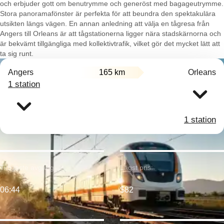
och erbjuder gott om benutrymme och generöst med bagageutrymme.
Stora panoramafönster är perfekta för att beundra den spektakulära
utsikten längs vägen. En annan anledning att välja en tågresa från
Angers till Orleans är att tågstationerna ligger nära stadskärnorna och
är bekvämt tillgängliga med kollektivtrafik, vilket gör det mycket lätt att
ta sig runt.
Angers
165 km
Orleans
1 station
1 station
Tidigaste avgång:
Lägst pris:
06:44
$82