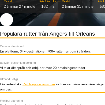
Restid
Pris från
Avgångar
Restid
Pris f
2 timmar 27 minuter
$82
2
2 timmar 35 minuter
$8
Populära rutter från Angers till Orleans
Omfattande nätverk
En plattform, 34+ destinationer, 700+ rutter runt om i världen.
Bekväm och smidig bokning
Vi talar ditt språk och erbjuder över 20 betalningsmetoder.
Utmärkt Betyg
Läs autentiska
Rail Ninja-recensioner
och se vad våra resenärer säger
om oss.
Flexibel planering