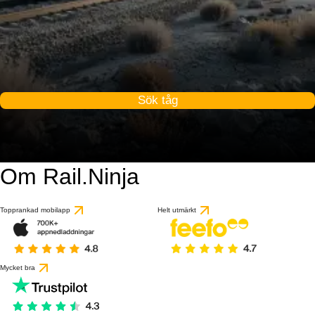
Sök tåg
Om Rail.Ninja
Topprankad mobilapp
Helt utmärkt
Mycket bra