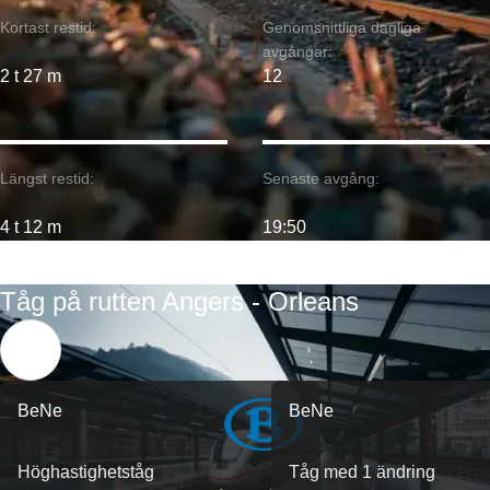
Kortast restid:
Genomsnittliga dagliga
avgångar:
2 t 27 m
12
Längst restid:
Senaste avgång:
4 t 12 m
19:50
Tåg på rutten Angers - Orleans
BeNe
BeNe
Höghastighetståg
Tåg med 1 ändring