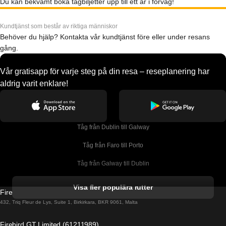
Du kan bekvämt boka tågbiljetter upp till ett år i förväg!
Kundtjänst som består av riktiga människor
Behöver du hjälp? Kontakta vår kundtjänst före eller under resans
gång.
Vår gratisapp för varje steg på din resa – reseplanering har
aldrig varit enklare!
Tåg från Dublin till Galway
Tåg från Faro till Porto
Tåg från Galway till Dublin
Tåg från Gyeongju till Seoul 
Visa fler populära rutter
Firebird GT Limited (OC 1451)
Tåg från Porto till Faro
432, Triq Fleur de Lys, Suite 1, Birkirkara, BKR 9061, Malta
Tåg från Alicante till Madrid
Firebird GT Limited (61211989)