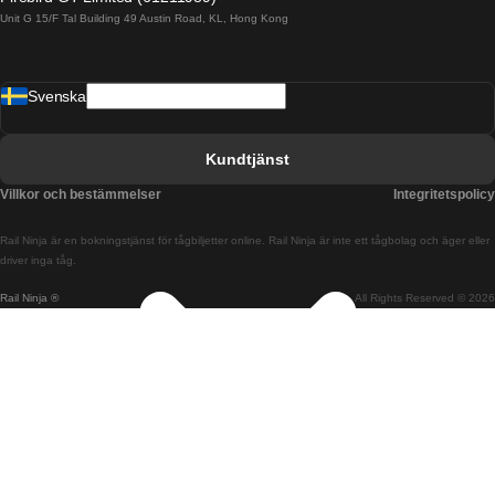
Unit G 15/F Tal Building 49 Austin Road, KL, Hong Kong
Tåg från Barcelona till Madrid
Tåg från Barcelona till Malaga
Svenska
Tåg från Barcelona till Sevilla
Tåg från Barcelona till Valencia
Kundtjänst
Tåg från Belfast till Dublin
Villkor och bestämmelser
Integritetspolicy
Tåg från Berlin till Prag
Rail Ninja är en bokningstjänst för tågbiljetter online. Rail Ninja är inte ett tågbolag och äger eller
Tåg från Bratislava till Budapest
driver inga tåg.
Rail Ninja ®
All Rights Reserved © 2026
Tåg från Budapest till Bratislava
Tåg från Budapest till Prag
Tåg från Budapest till Wien
Tåg från Coimbra till Lissabon
Tåg från Coimbra till Porto