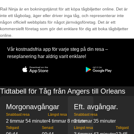
Rail Ninja är en bokningstjänst för att köpa tågbiljetter online. Det är
inte ett tågbolag, äger eller driver inga tåg, och representerar inte
någon officiell webbplats för något järnvägsföretag. Det är ett
kommersiellt företag som gör det enklare för dig att boka tågbiljetter
online.
Vår kostnadsfria app för varje steg på din resa –
reseplanering har aldrig varit enklare!
Tidtabell för Tåg från Angers till Orleans
Morgonavgångar
Eft. avgångar.
Snabbast resa
Längst resa
Snabbast resa
2 timmar 54 minuter
4 timmar 8 minuter
2 timmar 35 minuter
Tidigast
Senast
Längst resa
Tidigast