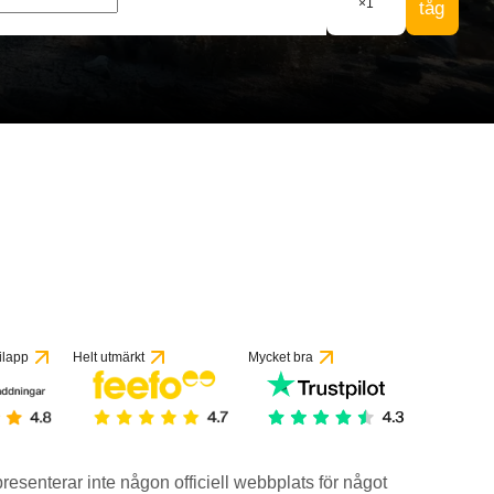
×
1
tåg
ilapp
Helt utmärkt
Mycket bra
epresenterar inte någon officiell webbplats för något