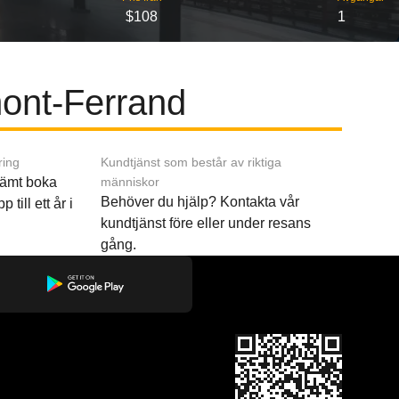
$108
1
rmont-Ferrand
ring
Kundtjänst som består av riktiga
ämt boka
människor
Behöver du hjälp? Kontakta vår
p till ett år i
kundtjänst före eller under resans
gång.