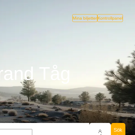
Mina biljetter
Kontrollpanel
rrand Tåg
Sök