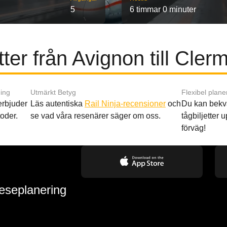
5
6 timmar 0 minuter
ter från Avignon till Cle
ing
Utmärkt Betyg
Flexibel plane
 erbjuder
Läs autentiska
Rail Ninja-recensioner
och
Du kan bekv
oder.
se vad våra resenärer säger om oss.
tågbiljetter up
förväg!
reseplanering