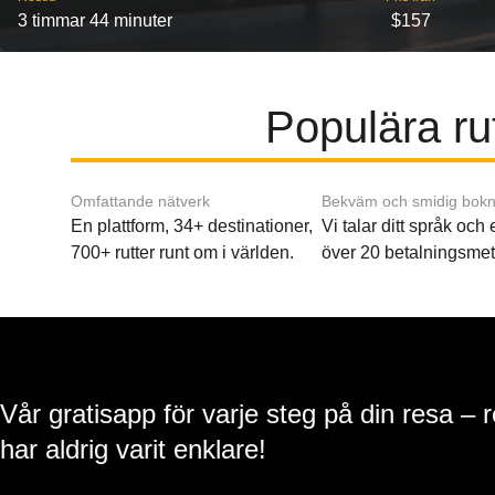
3 timmar 44 minuter
$157
Populära rut
Omfattande nätverk
Bekväm och smidig bokn
En plattform, 34+ destinationer,
Vi talar ditt språk och
700+ rutter runt om i världen.
över 20 betalningsmet
Vår gratisapp för varje steg på din resa – 
har aldrig varit enklare!