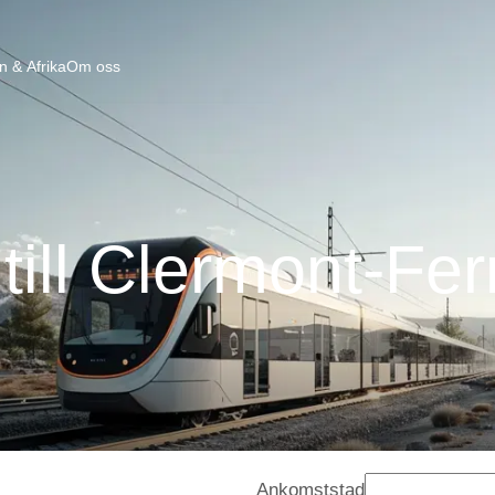
n & Afrika
Om oss
till Clermont-Fe
Ankomststad