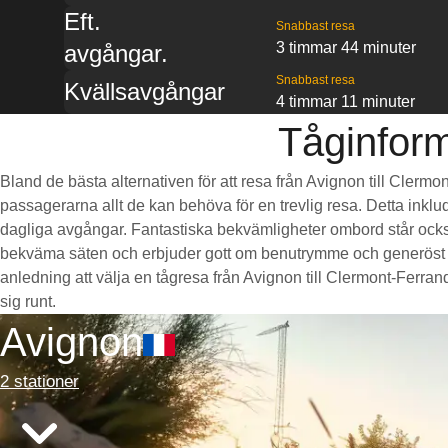
Eft.
Snabbast resa
3 timmar 44 minuter
avgångar.
Snabbast resa
Kvällsavgångar
4 timmar 11 minuter
Tåginform
Bland de bästa alternativen för att resa från Avignon till Clermo
passagerarna allt de kan behöva för en trevlig resa. Detta inklud
dagliga avgångar. Fantastiska bekvämligheter ombord står också 
bekväma säten och erbjuder gott om benutrymme och generöst 
anledning att välja en tågresa från Avignon till Clermont-Ferrand 
sig runt.
Avignon
2 stationer