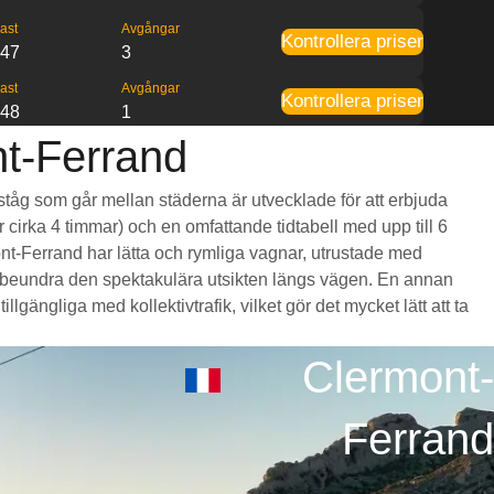
ast
Avgångar
Kontrollera priser
:47
3
ast
Avgångar
Kontrollera priser
:48
1
nt-Ferrand
tståg som går mellan städerna är utvecklade för att erbjuda
r cirka 4 timmar) och en omfattande tidtabell med upp till 6
ont-Ferrand har lätta och rymliga vagnar, utrustade med
 beundra den spektakulära utsikten längs vägen. En annan
lgängliga med kollektivtrafik, vilket gör det mycket lätt att ta
Clermont-
Ferrand