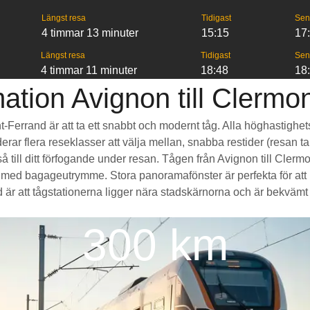
Längst resa
Tidigast
Sen
4 timmar 13 minuter
15:15
17
Längst resa
Tidigast
Sen
4 timmar 11 minuter
18:48
18
ation Avignon till Clermo
nt-Ferrand är att ta ett snabbt och modernt tåg. Alla höghastighe
erar flera reseklasser att välja mellan, snabba restider (resan ta
till ditt förfogande under resan. Tågen från Avignon till Clerm
med bagageutrymme. Stora panoramafönster är perfekta för att
är att tågstationerna ligger nära stadskärnorna och är bekvämt til
300 km