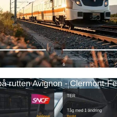
Genomsnittliga dagliga avgångar
6
å rutten Avignon - Clermont-F
TER
Tåg med 1 ändring
Avgångar
Restid