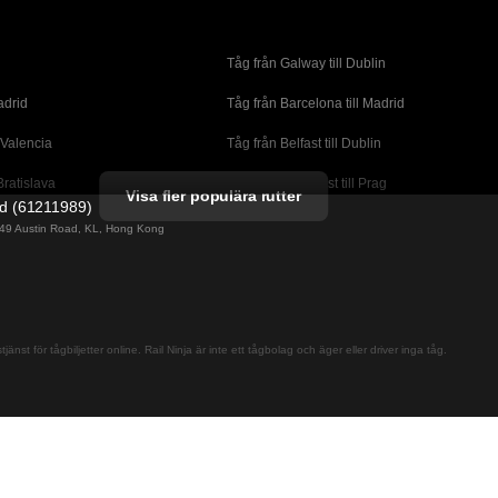
Tåg från Galway till Dublin
adrid
Tåg från Barcelona till Madrid
 Valencia
Tåg från Belfast till Dublin
Bratislava
Tåg från Budapest till Prag
Visa fler populära rutter
ed (61211989)
orto
Tåg från Cork till Dublin
g 49 Austin Road, KL, Hong Kong
l London
Tåg från Faro till Lissabon
ssabon
Tåg från Lissabon till Albufeira
 Lagos
Tåg från Lissabon till Madrid
jänst för tågbiljetter online. Rail Ninja är inte ett tågbolag och äger eller driver inga tåg.
cante
Tåg från Madrid till Barcelona
alaga
Tåg från Madrid till Sevilla
adrid
Tåg från Malaga till Sevilla