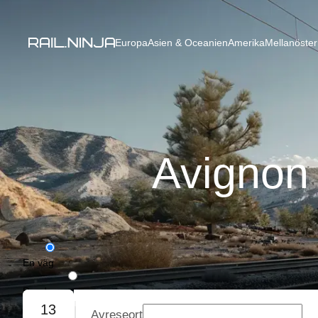
Europa
Asien & Oceanien
Amerika
Mellanöster
Avignon 
En väg
Rundresa
13
Avreseort