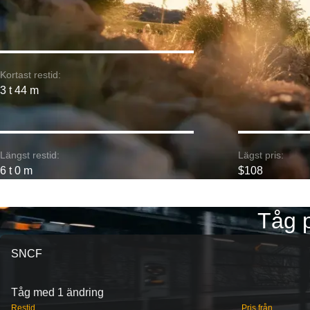
Kortast restid:
3 t 44 m
Längst restid:
Lägst pris:
6 t 0 m
$108
Tåg p
SNCF
Tåg med 1 ändring
Restid
Pris från