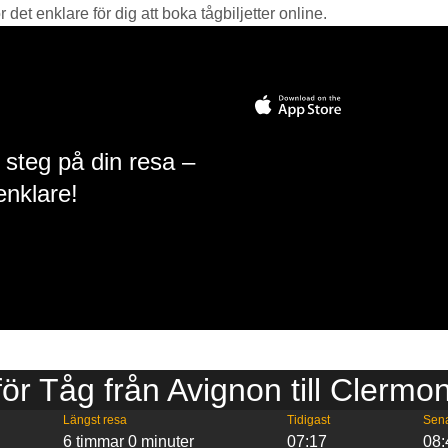
det enklare för dig att boka tågbiljetter online.
 steg på din resa –
enklare!
 för Tåg från Avignon till Clermo
Längst resa
Tidigast
Sen
6 timmar 0 minuter
07:17
08: