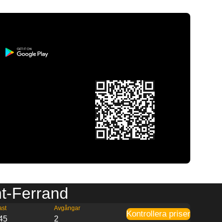
nt-Ferrand
ast
Avgångar
Kontrollera priser
45
2