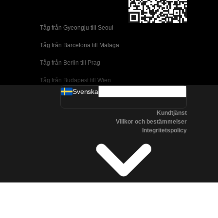
Tåg från Gyeongju till Seoul 
Tåg från Barcelona till Malaga
Tåg från Berlin till Prag
Tåg från Budapest till Wien
Svenska
Tåg från Dublin till Belfast
Kundtjänst
Tåg från Florens till Rom
Villkor och bestämmelser
Integritetspolicy
Tåg från Lissabon till Coimbra
Tåg från Lissabon till Porto
Tåg från Madrid till Cordoba
Tåg från Madrid till Valencia
Tåg från Albufeira till Lissabon