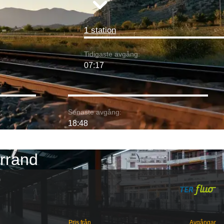
1 station
Tidigaste avgång:
07:17
:
Senaste avgång:
18:48
errand
Pris från
Avgångar