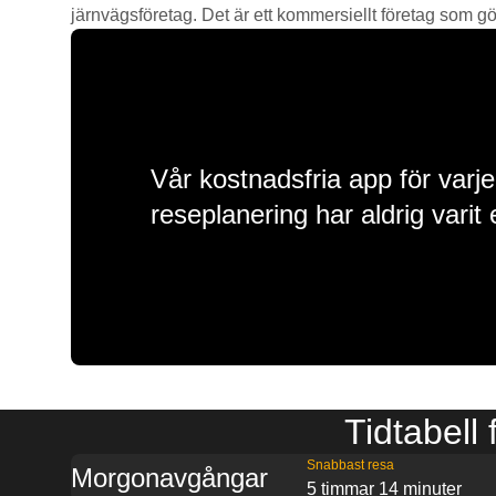
järnvägsföretag. Det är ett kommersiellt företag som gör 
Vår kostnadsfria app för varje
reseplanering har aldrig varit 
Tidtabell
Snabbast resa
Morgonavgångar
5 timmar 14 minuter