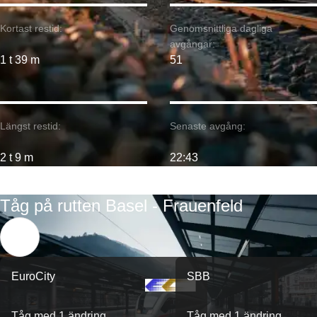
Kortast restid:
Genomsnittliga dagliga
avgångar:
1 t 39 m
51
Längst restid:
Senaste avgång:
2 t 9 m
22:43
Tåg på rutten Basel - Frauenfeld
EuroCity
SBB
Tåg med 1 ändring
Tåg med 1 ändring