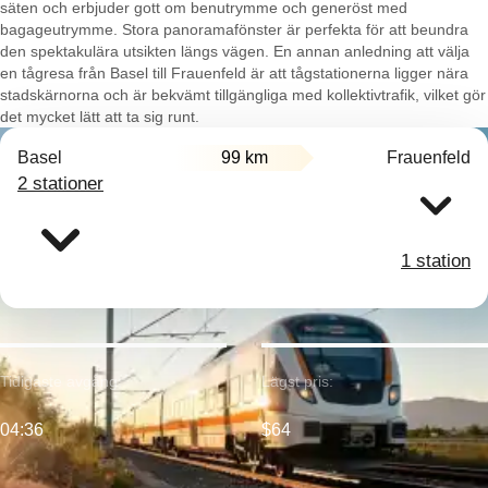
säten och erbjuder gott om benutrymme och generöst med
bagageutrymme. Stora panoramafönster är perfekta för att beundra
den spektakulära utsikten längs vägen. En annan anledning att välja
en tågresa från Basel till Frauenfeld är att tågstationerna ligger nära
stadskärnorna och är bekvämt tillgängliga med kollektivtrafik, vilket gör
det mycket lätt att ta sig runt.
Basel
99 km
Frauenfeld
2 stationer
1 station
Tidigaste avgång:
Lägst pris:
04:36
$64