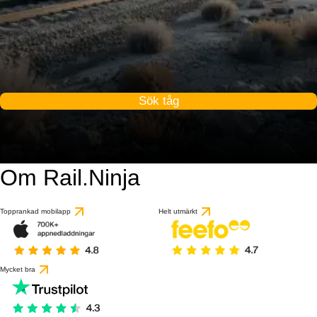
Sök tåg
Om Rail.Ninja
Topprankad mobilapp
Helt utmärkt
Mycket bra