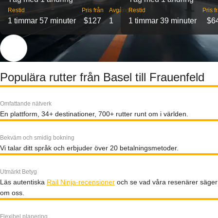
Restid
Pris från
Avgångar
Restid
Pris f
1 timmar 57 minuter
$127
1
1 timmar 39 minuter
$6
Populära rutter från Basel till Frauenfeld
Omfattande nätverk
En plattform, 34+ destinationer, 700+ rutter runt om i världen.
Bekväm och smidig bokning
Vi talar ditt språk och erbjuder över 20 betalningsmetoder.
Utmärkt Betyg
Läs autentiska
Rail Ninja-recensioner
och se vad våra resenärer säger
om oss.
Flexibel planering