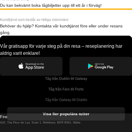
Du kan bekvämt boka tågbiljetter upp till ett år i förväg!
Kundtjänst som består av riktiga människor
Behöver du hjälp? Kontakta vår kundtjänst före eller under resans
gång.
Vår gratisapp för varje steg på din resa – reseplanering har
aldrig varit enklare!
Tåg från Dublin till Galway
Tåg från Faro till Porto
Tåg från Galway till Dublin
Tåg från Gyeongju till Seoul 
Visa fler populära rutter
Firebird GT Limited (OC 1451)
Tåg från Porto till Faro
432, Triq Fleur de Lys, Suite 1, Birkirkara, BKR 9061, Malta
Tåg från Alicante till Madrid