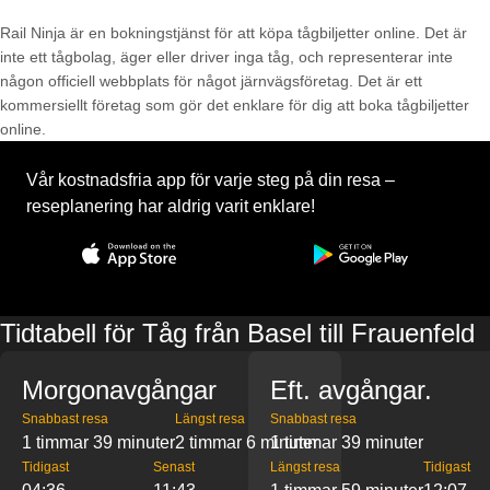
Rail Ninja är en bokningstjänst för att köpa tågbiljetter online. Det är
inte ett tågbolag, äger eller driver inga tåg, och representerar inte
någon officiell webbplats för något järnvägsföretag. Det är ett
kommersiellt företag som gör det enklare för dig att boka tågbiljetter
online.
Vår kostnadsfria app för varje steg på din resa –
reseplanering har aldrig varit enklare!
Tidtabell för Tåg från Basel till Frauenfeld
Morgonavgångar
Eft. avgångar.
Snabbast resa
Längst resa
Snabbast resa
1 timmar 39 minuter
2 timmar 6 minuter
1 timmar 39 minuter
Tidigast
Senast
Längst resa
Tidigast