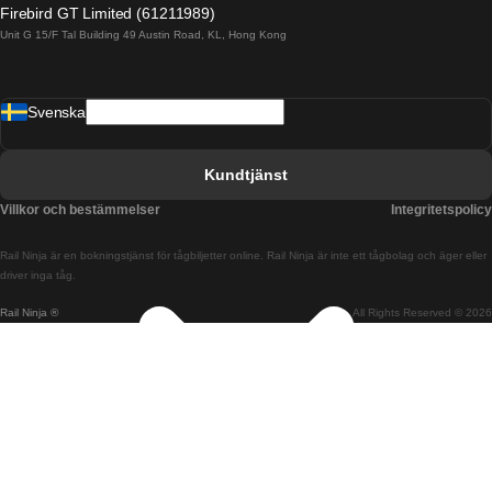
Firebird GT Limited (61211989)
Unit G 15/F Tal Building 49 Austin Road, KL, Hong Kong
Tåg från Barcelona till Madrid
Tåg från Barcelona till Malaga
Svenska
Tåg från Barcelona till Sevilla
Tåg från Barcelona till Valencia
Kundtjänst
Tåg från Belfast till Dublin
Villkor och bestämmelser
Integritetspolicy
Tåg från Berlin till Prag
Rail Ninja är en bokningstjänst för tågbiljetter online. Rail Ninja är inte ett tågbolag och äger eller
Tåg från Bratislava till Budapest
driver inga tåg.
Rail Ninja ®
All Rights Reserved © 2026
Tåg från Budapest till Bratislava
Tåg från Budapest till Prag
Tåg från Budapest till Wien
Tåg från Coimbra till Lissabon
Tåg från Coimbra till Porto