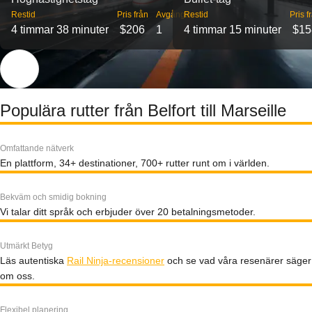
Restid
Pris från
Avgångar
Restid
Pris f
4 timmar 38 minuter
$206
1
4 timmar 15 minuter
$15
Populära rutter från Belfort till Marseille
Omfattande nätverk
En plattform, 34+ destinationer, 700+ rutter runt om i världen.
Bekväm och smidig bokning
Vi talar ditt språk och erbjuder över 20 betalningsmetoder.
Utmärkt Betyg
Läs autentiska
Rail Ninja-recensioner
och se vad våra resenärer säger
om oss.
Flexibel planering