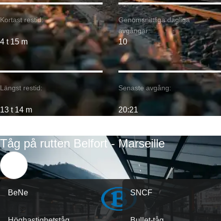
Kortast restid:
Genomsnittliga dagliga
avgångar:
4 t 15 m
10
Längst restid:
Senaste avgång:
13 t 14 m
20:21
Tåg på rutten Belfort - Marseille
BeNe
SNCF
Höghastighetståg
Bullet-tåg