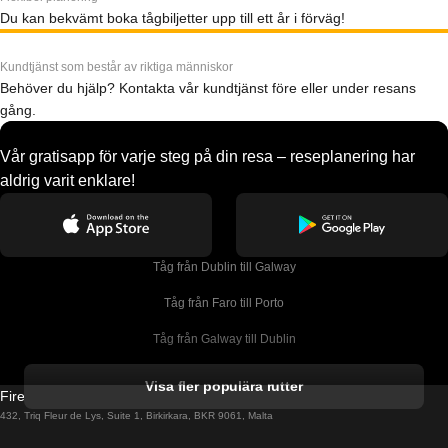
Du kan bekvämt boka tågbiljetter upp till ett år i förväg!
Kundtjänst som består av riktiga människor
Behöver du hjälp? Kontakta vår kundtjänst före eller under resans
gång.
Vår gratisapp för varje steg på din resa – reseplanering har
aldrig varit enklare!
Tåg från Dublin till Galway
Tåg från Faro till Porto
Tåg från Galway till Dublin
Tåg från Gyeongju till Seoul 
Visa fler populära rutter
Firebird GT Limited (OC 1451)
Tåg från Porto till Faro
432, Triq Fleur de Lys, Suite 1, Birkirkara, BKR 9061, Malta
Tåg från Alicante till Madrid