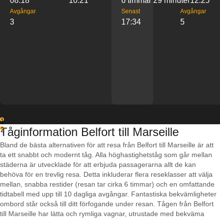
08:18
10:21
6 timmar 29 minuter
12:25
Avgångar
Senast
Avgångar
3
17:34
5
1
Tåginformation Belfort till Marseille
2
Bland de bästa alternativen för att resa från Belfort till Marseille är att
ta ett snabbt och modernt tåg. Alla höghastighetståg som går mellan
städerna är utvecklade för att erbjuda passagerarna allt de kan
behöva för en trevlig resa. Detta inkluderar flera reseklasser att välja
mellan, snabba restider (resan tar cirka 6 timmar) och en omfattande
tidtabell med upp till 10 dagliga avgångar. Fantastiska bekvämligheter
ombord står också till ditt förfogande under resan. Tågen från Belfort
till Marseille har lätta och rymliga vagnar, utrustade med bekväma