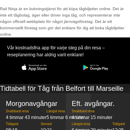
Rail Ninja är en bokningstjänst för att köpa tågbiljetter online. Det är
inte ett tågbolag, äger eller driver inga tåg, och representerar inte
någon officiell webbplats för något järnvägsföretag. Det är ett
kommersiellt företag som gör det enklare för dig att boka tågbiljetter
online.
Vår kostnadsfria app för varje steg på din resa –
reseplanering har aldrig varit enklare!
Tidtabell för Tåg från Belfort till Marseille
Morgonavgångar
Eft. avgångar.
Snabbast resa
Längst resa
Snabbast resa
4 timmar 43 minuter
5 timmar 6 minuter
4 timmar 15 minuter
Tidigast
Senast
Längst resa
Tidigast