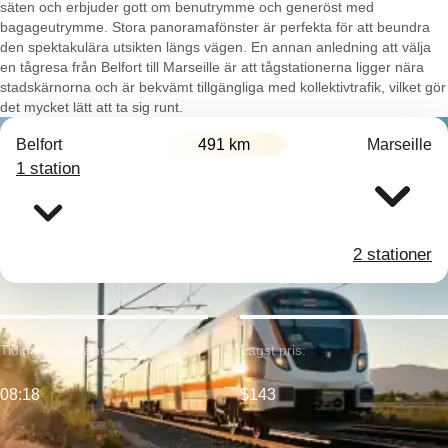
säten och erbjuder gott om benutrymme och generöst med
bagageutrymme. Stora panoramafönster är perfekta för att beundra
den spektakulära utsikten längs vägen. En annan anledning att välja
en tågresa från Belfort till Marseille är att tågstationerna ligger nära
stadskärnorna och är bekvämt tillgängliga med kollektivtrafik, vilket gör
det mycket lätt att ta sig runt.
Belfort
491 km
Marseille
1 station
2 stationer
Tidigaste avgång:
Lägst pris:
08:18
$143