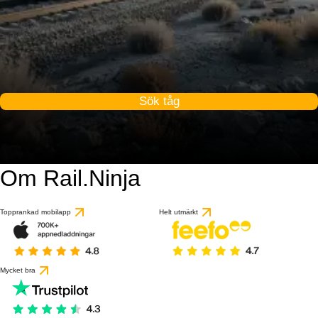
Sök tåg
Om Rail.Ninja
Topprankad mobilapp
Helt utmärkt
Mycket bra