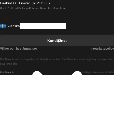
Firebird GT Limited (61211989)
Unit G 15/F Tal Building 49 Austin Road, KL, Hong Kong
Tåg från Barcelona till Madrid
Tåg från Barcelona till Malaga
Svenska
Tåg från Barcelona till Sevilla
Tåg från Barcelona till Valencia
Kundtjänst
Tåg från Belfast till Dublin
Villkor och bestämmelser
Integritetspolicy
Tåg från Berlin till Prag
Rail Ninja är en bokningstjänst för tågbiljetter online. Rail Ninja är inte ett tågbolag och äger eller
Tåg från Bratislava till Budapest
driver inga tåg.
Rail Ninja ®
All Rights Reserved © 2026
Tåg från Budapest till Bratislava
Tåg från Budapest till Prag
Tåg från Budapest till Wien
Tåg från Coimbra till Lissabon
Tåg från Coimbra till Porto