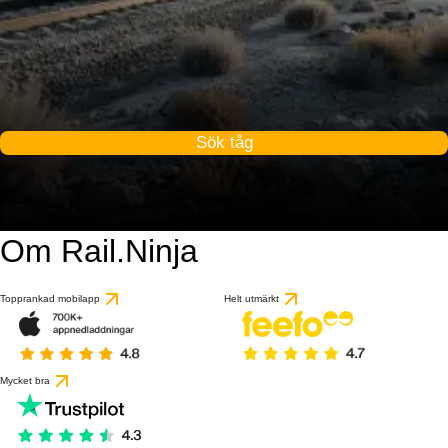
Sök tåg
Om Rail.Ninja
Topprankad mobilapp
Helt utmärkt
Mycket bra