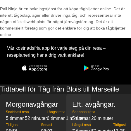
Rail Ninja är en bokningstjänst för att köpa tågbiljetter online. Det är
inte ett tågbolag, äger eller driver inga tåg, och representerar inte
någon officiell webbplats för något järnvägsföretag. Det är ett
kommersiellt företag som gör det enklare för dig att boka tågbiljetter
online.
Vår kostnadsfria app för varje steg på din resa –
reseplanering har aldrig varit enklare!
Tidtabell för Tåg från Blois till Marseille
Morgonavgångar
Eft. avgångar.
Snabbast resa
Längst resa
Snabbast resa
5 timmar 52 minuter
6 timmar 1 minuter
5 timmar 20 minuter
Tidigast
Senast
Längst resa
Tidigast