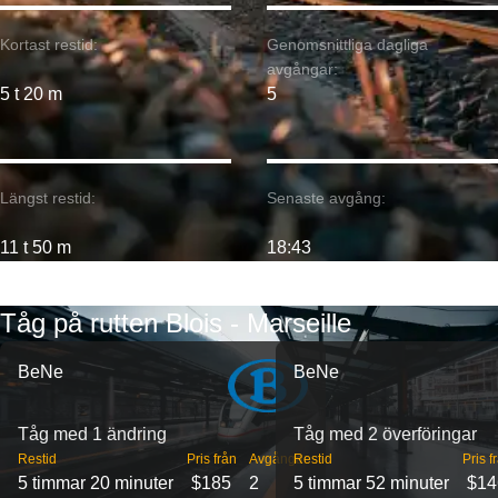
Kortast restid:
Genomsnittliga dagliga
avgångar:
5 t 20 m
5
Längst restid:
Senaste avgång:
11 t 50 m
18:43
Tåg på rutten Blois - Marseille
BeNe
BeNe
Tåg med 1 ändring
Tåg med 2 överföringar
Restid
Pris från
Avgångar
Restid
Pris f
5 timmar 20 minuter
$185
2
5 timmar 52 minuter
$14