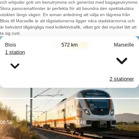
och erbjuder gott om benutrymme och generöst med bagageutrymme.
Stora panoramafönster är perfekta för att beundra den spektakulära
utsikten längs vägen. En annan anledning att välja en tågresa från
Blois till Marseille är att tågstationerna ligger nära stadskärnorna och
är bekvämt tillgängliga med kollektivtrafik, vilket gör det mycket lätt att
ta sig runt.
Blois
572 km
Marseille
1 station
2 stationer
Tidigaste avgång:
Lägst pris:
06:56
$146