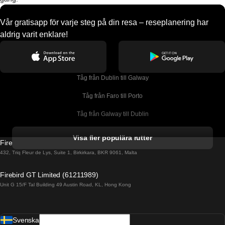
Vår gratisapp för varje steg på din resa – reseplanering har
aldrig varit enklare!
Tåg från Dublin till Galway
Tåg från Faro till Porto
Tåg från Galway till Dublin
Tåg från Gyeongju till Seoul 
Visa fler populära rutter
Firebird GT Limited (OC 1451)
Tåg från Porto till Faro
432, Triq Fleur de Lys, Suite 1, Birkirkara, BKR 9061, Malta
Tåg från Alicante till Madrid
Firebird GT Limited (61211989)
Unit G 15/F Tal Building 49 Austin Road, KL, Hong Kong
Tåg från Barcelona till Madrid
Tåg från Barcelona till Malaga
Svenska
Tåg från Barcelona till Sevilla