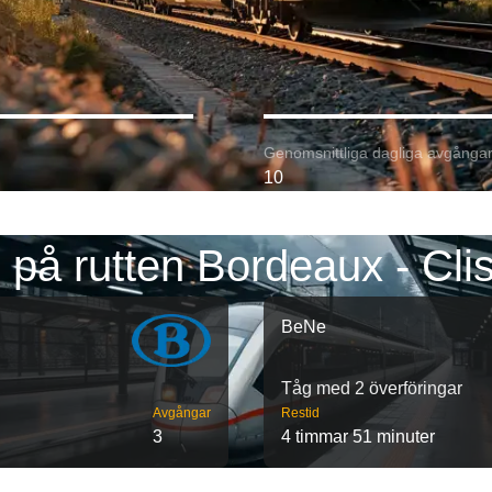
Genomsnittliga dagliga avgångar
10
 på rutten Bordeaux - Cli
BeNe
Tåg med 2 överföringar
Avgångar
Restid
3
4 timmar 51 minuter