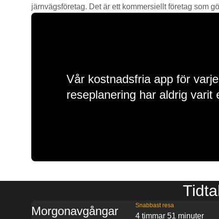
järnvägsföretag. Det är ett kommersiellt företag som gör 
Vår kostnadsfria app för varje
reseplanering har aldrig varit 
Tidta
Snabbast resa
Morgonavgångar
4 timmar 51 minuter