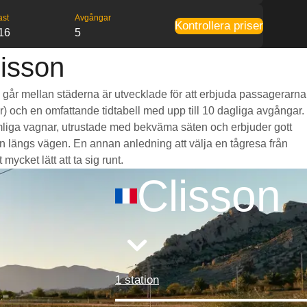
ast
Avgångar
Kontrollera priser
16
5
lisson
om går mellan städerna är utvecklade för att erbjuda passagerarna
mar) och en omfattande tidtabell med upp till 10 dagliga avgångar.
rymliga vagnar, utrustade med bekväma säten och erbjuder gott
 längs vägen. En annan anledning att välja en tågresa från
mycket lätt att ta sig runt.
Clisson
1 station