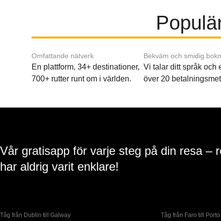
Populär
Omfattande nätverk
Bekväm och smidig bokn
En plattform, 34+ destinationer,
Vi talar ditt språk och
700+ rutter runt om i världen.
över 20 betalningsmet
Vår gratisapp för varje steg på din resa – 
har aldrig varit enklare!
Tåg från Dublin till Galway
Tåg från Faro till Porto