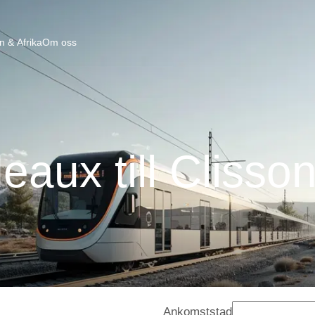
n & Afrika
Om oss
eaux till Clisso
Ankomststad