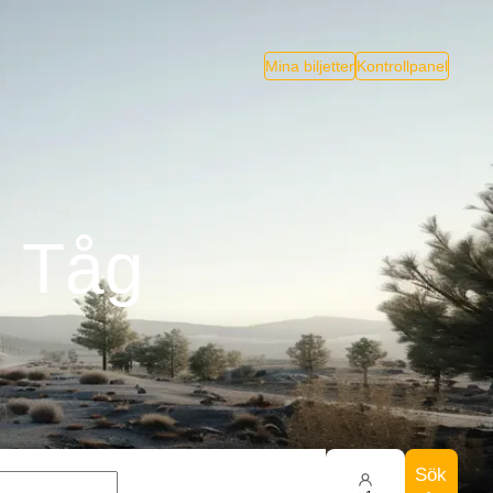
Mina biljetter
Kontrollpanel
n Tåg
Sök