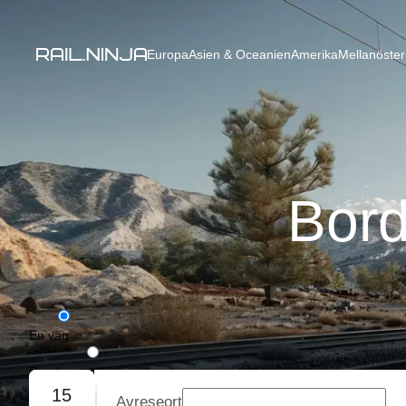
Europa
Asien & Oceanien
Amerika
Mellanöster
Bord
En väg
Rundresa
15
Avreseort