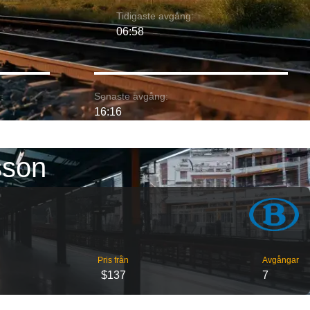
Tidigaste avgång:
06:58
:
Senaste avgång:
16:16
sson
Pris från
Avgångar
$137
7