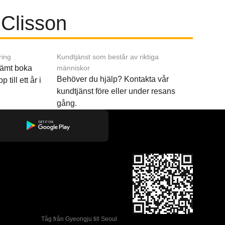
 Clisson
ring
Kundtjänst som består av riktiga
ämt boka
människor
Behöver du hjälp? Kontakta vår
p till ett år i
kundtjänst före eller under resans
gång.
Tåg från Gyeongju till Seoul 