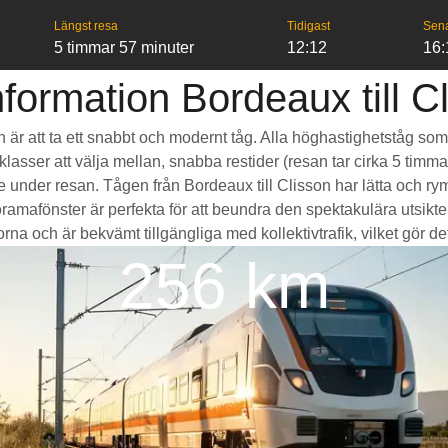
Längst resa
Tidigast
Sen
5 timmar 57 minuter
12:12
16:
formation Bordeaux till C
son är att ta ett snabbt och modernt tåg. Alla höghastighetståg s
seklasser att välja mellan, snabba restider (resan tar cirka 5 tim
de under resan. Tågen från Bordeaux till Clisson har lätta och 
fönster är perfekta för att beundra den spektakulära utsikten
na och är bekvämt tillgängliga med kollektivtrafik, vilket gör det 
256 km