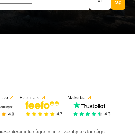
×
1
tåg
ilapp
Helt utmärkt
Mycket bra
epresenterar inte någon officiell webbplats för något