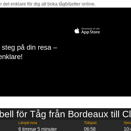
det enklare för dig att boka tågbiljetter online.
 steg på din resa –
enklare!
bell för Tåg från Bordeaux till C
Längst resa
Tidigast
Sen
6 timmar 5 minuter
06:58
10: