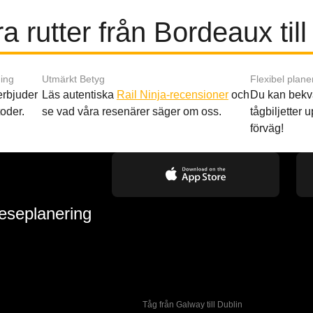
a rutter från Bordeaux till
ing
Utmärkt Betyg
Flexibel plane
 erbjuder
Läs autentiska
Rail Ninja-recensioner
och
Du kan bekv
oder.
se vad våra resenärer säger om oss.
tågbiljetter up
förväg!
reseplanering
Tåg från Galway till Dublin