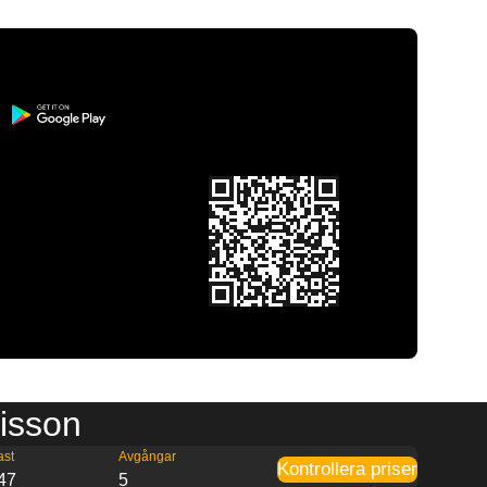
lisson
ast
Avgångar
Kontrollera priser
47
5