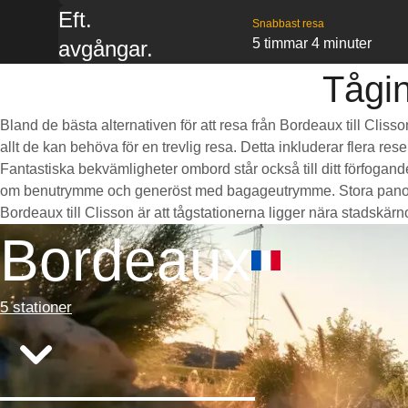
Eft.
Snabbast resa
5 timmar 4 minuter
avgångar.
Tågin
Bland de bästa alternativen för att resa från Bordeaux till Clis
allt de kan behöva för en trevlig resa. Detta inkluderar flera re
Fantastiska bekvämligheter ombord står också till ditt förfogan
om benutrymme och generöst med bagageutrymme. Stora panorama
Bordeaux till Clisson är att tågstationerna ligger nära stadskärnor
Bordeaux
5 stationer