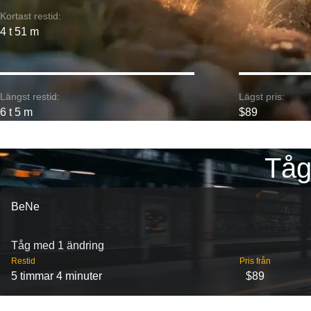
Kortast restid:
4 t 51 m
Längst restid:
Lägst pris:
6 t 5 m
$89
Tåg
BeNe
Tåg med 1 ändring
Restid
Pris från
5 timmar 4 minuter
$89