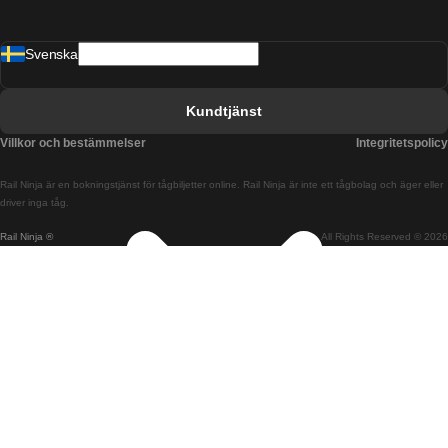
Tåg från Barcelona till Malaga
Svenska
Tåg från Barcelona till Sevilla
Tåg från Barcelona till Valencia
Kundtjänst
Tåg från Belfast till Dublin
Villkor och bestämmelser
Integritetspolicy
Tåg från Berlin till Prag
Rail Ninja är en bokningstjänst för tågbiljetter online. Rail Ninja är inte ett tågbolag och äger eller
Tåg från Bratislava till Budapest
driver inga tåg.
Rail Ninja ®
All Rights Reserved © 2026
Tåg från Budapest till Bratislava
Tåg från Budapest till Prag
Tåg från Budapest till Wien
Tåg från Coimbra till Lissabon
Tåg från Coimbra till Porto
Tåg från Cork till Dublin