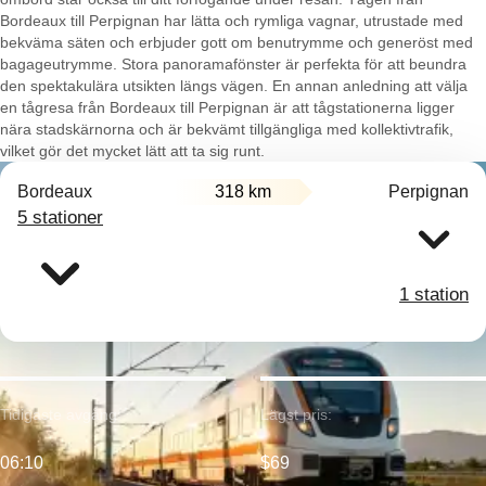
Bordeaux till Perpignan har lätta och rymliga vagnar, utrustade med
bekväma säten och erbjuder gott om benutrymme och generöst med
bagageutrymme. Stora panoramafönster är perfekta för att beundra
den spektakulära utsikten längs vägen. En annan anledning att välja
en tågresa från Bordeaux till Perpignan är att tågstationerna ligger
nära stadskärnorna och är bekvämt tillgängliga med kollektivtrafik,
vilket gör det mycket lätt att ta sig runt.
Bordeaux
318 km
Perpignan
5 stationer
1 station
Tidigaste avgång:
Lägst pris:
06:10
$69