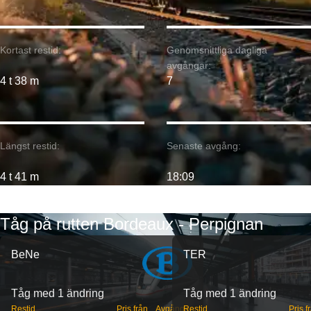
Kortast restid:
Genomsnittliga dagliga
avgångar:
4 t 38 m
7
Längst restid:
Senaste avgång:
4 t 41 m
18:09
Tåg på rutten Bordeaux - Perpignan
BeNe
TER
Tåg med 1 ändring
Tåg med 1 ändring
Restid
Pris från
Avgångar
Restid
Pris f