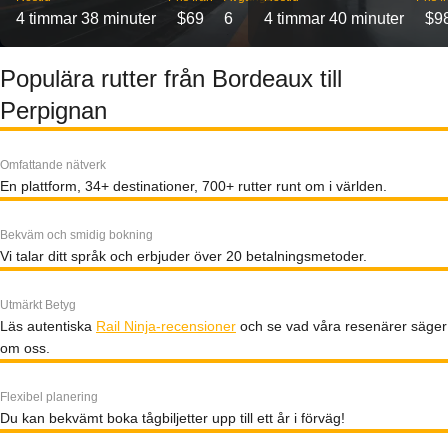
4 timmar 38 minuter
$69
6
4 timmar 40 minuter
$9
Populära rutter från Bordeaux till
Perpignan
Omfattande nätverk
En plattform, 34+ destinationer, 700+ rutter runt om i världen.
Bekväm och smidig bokning
Vi talar ditt språk och erbjuder över 20 betalningsmetoder.
Utmärkt Betyg
Läs autentiska
Rail Ninja-recensioner
och se vad våra resenärer säger
om oss.
Flexibel planering
Du kan bekvämt boka tågbiljetter upp till ett år i förväg!