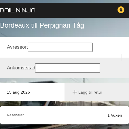
Bordeaux till Perpignan Tåg
Avreseort
Ankomststad
15 aug 2026
Lägg till retur
1
Vuxen
Resenärer