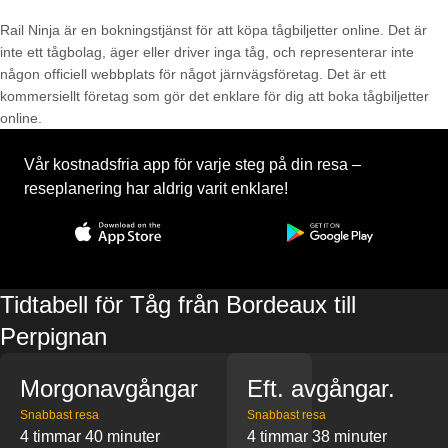
Rail Ninja är en bokningstjänst för att köpa tågbiljetter online. Det är
inte ett tågbolag, äger eller driver inga tåg, och representerar inte
någon officiell webbplats för något järnvägsföretag. Det är ett
kommersiellt företag som gör det enklare för dig att boka tågbiljetter
online.
Vår kostnadsfria app för varje steg på din resa –
reseplanering har aldrig varit enklare!
Tidtabell för Tåg från Bordeaux till
Perpignan
Morgonavgångar
Eft. avgångar.
Snabbast resa
Snabbast resa
4 timmar 40 minuter
4 timmar 38 minuter