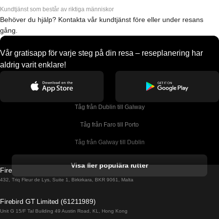
Kundtjänst som består av riktiga människor
Behöver du hjälp? Kontakta vår kundtjänst före eller under resans
gång.
Vår gratisapp för varje steg på din resa – reseplanering har
aldrig varit enklare!
Tåg från Dublin till Galway
Tåg från Faro till Porto
Tåg från Galway till Dublin
Tåg från Gyeongju till Seoul 
Visa fler populära rutter
Firebird GT Limited (OC 1451)
Tåg från Porto till Faro
432, Triq Fleur de Lys, Suite 1, Birkirkara, BKR 9061, Malta
Tåg från Alicante till Madrid
Firebird GT Limited (61211989)
Unit G 15/F Tal Building 49 Austin Road, KL, Hong Kong
Tåg från Barcelona till Madrid