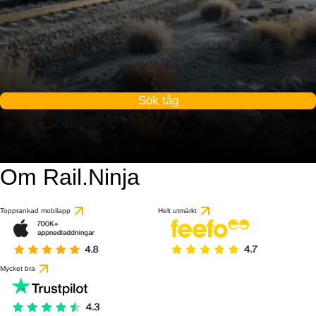
Sök tåg
Om Rail.Ninja
Topprankad mobilapp
Helt utmärkt
Mycket bra