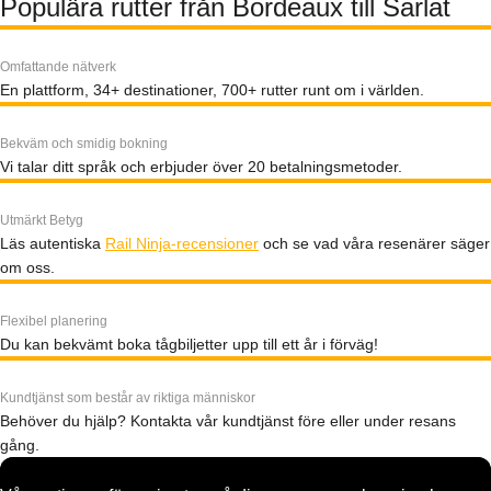
Populära rutter från Bordeaux till Sarlat
Omfattande nätverk
En plattform, 34+ destinationer, 700+ rutter runt om i världen.
Bekväm och smidig bokning
Vi talar ditt språk och erbjuder över 20 betalningsmetoder.
Utmärkt Betyg
Läs autentiska
Rail Ninja-recensioner
och se vad våra resenärer säger
om oss.
Flexibel planering
Du kan bekvämt boka tågbiljetter upp till ett år i förväg!
Kundtjänst som består av riktiga människor
Behöver du hjälp? Kontakta vår kundtjänst före eller under resans
gång.