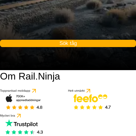
Sök tåg
Om Rail.Ninja
Topprankad mobilapp
Helt utmärkt
Mycket bra