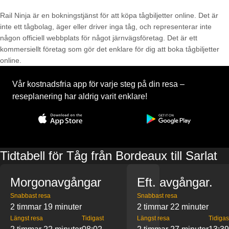
Rail Ninja är en bokningstjänst för att köpa tågbiljetter online. Det är
inte ett tågbolag, äger eller driver inga tåg, och representerar inte
någon officiell webbplats för något järnvägsföretag. Det är ett
kommersiellt företag som gör det enklare för dig att boka tågbiljetter
online.
Vår kostnadsfria app för varje steg på din resa –
reseplanering har aldrig varit enklare!
Tidtabell för Tåg från Bordeaux till Sarlat
Morgonavgångar
Eft. avgångar.
Snabbast resa
Snabbast resa
2 timmar 19 minuter
2 timmar 22 minuter
Längst resa
Tidigast
Längst resa
Tidigas