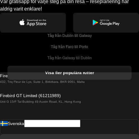
Vår gratisapp för varje steg på din resa – reseplanering har
aldrig varit enklare!
Tåg från Dublin till Galway
Tåg från Faro till Porto
Tåg från Galway till Dublin
Tåg från Gyeongju till Seoul 
Visa fler populära rutter
Firebird GT Limited (OC 1451)
Tåg från Porto till Faro
432, Triq Fleur de Lys, Suite 1, Birkirkara, BKR 9061, Malta
Tåg från Alicante till Madrid
Firebird GT Limited (61211989)
Unit G 15/F Tal Building 49 Austin Road, KL, Hong Kong
Tåg från Barcelona till Madrid
Tåg från Barcelona till Malaga
Svenska
Tåg från Barcelona till Sevilla
Tåg från Barcelona till Valencia