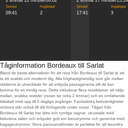
2 timmar 22 minuter
08:02
2 timmar 27 minuter
13:39
Senast
Avgångar
Senast
Avgångar
09:41
2
17:41
3
Tåginformation Bordeaux till Sarlat
Bland de bästa alternativen för att resa från Bordeaux till Sarlat är att
ta ett snabbt och modernt tåg. Alla höghastighetståg som går mellan
städerna är utvecklade för att erbjuda passagerarna allt de kan
behöva för en trevlig resa. Detta inkluderar flera reseklasser att välja
mellan, snabba restider (resan tar cirka 2 timmar) och en omfattande
tidtabell med upp till 5 dagliga avgångar. Fantastiska bekvämligheter
ombord står också till ditt förfogande under resan. Tågen från
Bordeaux till Sarlat har lätta och rymliga vagnar, utrustade med
bekväma säten och erbjuder gott om benutrymme och generöst med
bagageutrymme. Stora panoramafönster är perfekta för att beundra