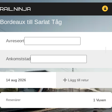
Bordeaux till Sarlat Tåg
Avreseort
Ankomststad
14 aug 2026
Lägg till retur
1
Vuxen
Resenärer