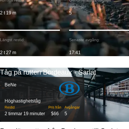
Kortast restid:
Genomsnittliga dagliga
avgångar:
2 t 19 m
5
Längst restid:
Senaste avgång:
2 t 27 m
17:41
Tåg på rutten Bordeaux - Sarlat
BeNe
Höghastighetståg
Restid
Pris från
Avgångar
2 timmar 19 minuter
$66
5