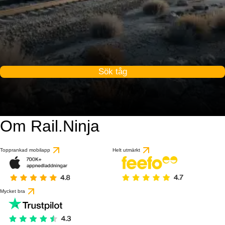
Sök tåg
Om Rail.Ninja
Topprankad mobilapp
Helt utmärkt
Mycket bra