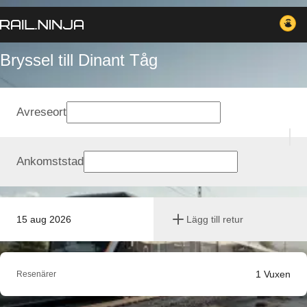
Bryssel till Dinant Tåg
Avreseort
Ankomststad
15 aug 2026
Lägg till retur
1
Vuxen
Resenärer