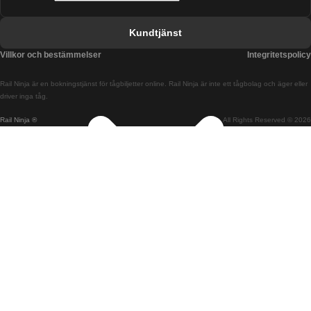
Tåg från Barcelona till Valencia
Kundtjänst
Tåg från Belfast till Dublin
Villkor och bestämmelser
Integritetspolicy
Tåg från Berlin till Prag
Rail Ninja är en bokningstjänst för tågbiljetter online. Rail Ninja är inte ett tågbolag och äger eller
Tåg från Bratislava till Budapest
driver inga tåg.
Rail Ninja ®
All Rights Reserved © 2026
Tåg från Budapest till Bratislava
Tåg från Budapest till Prag
Tåg från Budapest till Wien
Tåg från Coimbra till Lissabon
Tåg från Coimbra till Porto
Tåg från Cork till Dublin
Tåg från Dublin till Belfast
Tåg från Dublin till Cork