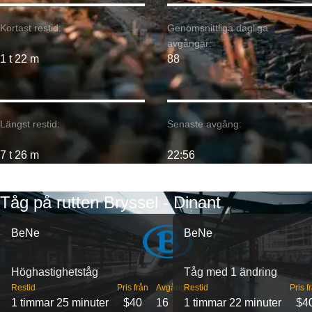
Kortast restid:
Genomsnittliga dagliga
avgångar:
1 t 22 m
88
Längst restid:
Senaste avgång:
7 t 26 m
22:56
Tåg på rutten Bryssel - Dinant
BeNe
BeNe
Höghastighetståg
Tåg med 1 ändring
Restid
Pris från
Avgångar
Restid
Pris f
1 timmar 25 minuter
$40
16
1 timmar 22 minuter
$4