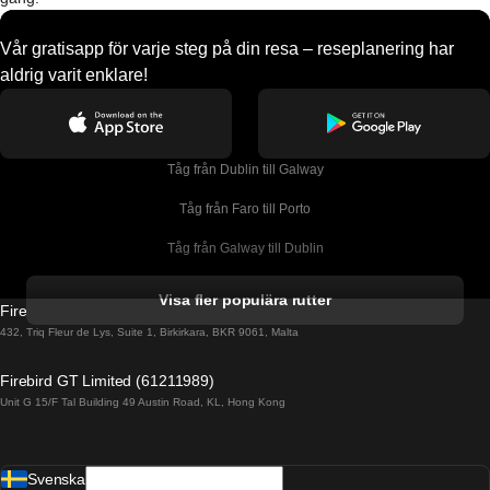
Vår gratisapp för varje steg på din resa – reseplanering har
aldrig varit enklare!
Tåg från Dublin till Galway
Tåg från Faro till Porto
Tåg från Galway till Dublin
Tåg från Gyeongju till Seoul 
Visa fler populära rutter
Firebird GT Limited (OC 1451)
Tåg från Porto till Faro
432, Triq Fleur de Lys, Suite 1, Birkirkara, BKR 9061, Malta
Tåg från Alicante till Madrid
Firebird GT Limited (61211989)
Unit G 15/F Tal Building 49 Austin Road, KL, Hong Kong
Tåg från Barcelona till Madrid
Tåg från Barcelona till Malaga
Svenska
Tåg från Barcelona till Sevilla