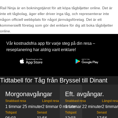
Rail Ninja är en bokningstjänst för att köpa tågbiljetter online. Det är
inte ett tågbolag, äger eller driver inga tåg, och representerar inte
någon officiell webbplats för något järnvägsföretag. Det är ett
kommersiellt företag som gör det enklare för dig att boka tågbiljetter
online.
Vår kostnadsfria app för varje steg på din resa –
reseplanering har aldrig varit enklare!
Tidtabell för Tåg från Bryssel till Dinant
Morgonavgångar
Eft. avgångar.
Snabbast resa
Längst resa
Snabbast resa
Längst res
1 timmar 25 minuter
2 timmar 0 minuter
1 timmar 22 minuter
2 timmar
Tidigast
Senast
Tidigast
Senast