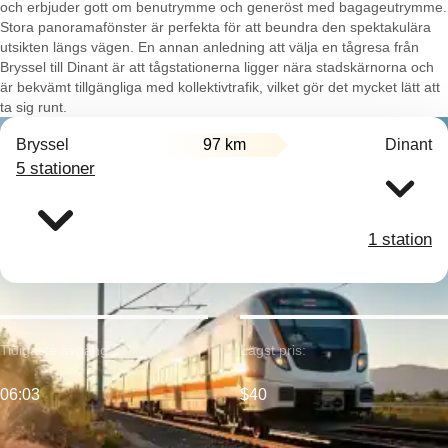
och erbjuder gott om benutrymme och generöst med bagageutrymme.
Stora panoramafönster är perfekta för att beundra den spektakulära
utsikten längs vägen. En annan anledning att välja en tågresa från
Bryssel till Dinant är att tågstationerna ligger nära stadskärnorna och
är bekvämt tillgängliga med kollektivtrafik, vilket gör det mycket lätt att
ta sig runt.
Bryssel
97 km
Dinant
5 stationer
1 station
Tidigaste avgång:
Lägst pris:
06:03
$40