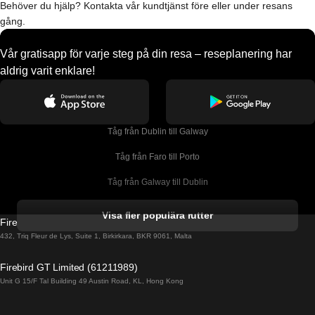
Behöver du hjälp? Kontakta vår kundtjänst före eller under resans
gång.
Vår gratisapp för varje steg på din resa – reseplanering har
aldrig varit enklare!
Tåg från Dublin till Galway
Tåg från Faro till Porto
Tåg från Galway till Dublin
Tåg från Gyeongju till Seoul 
Visa fler populära rutter
Firebird GT Limited (OC 1451)
Tåg från Porto till Faro
432, Triq Fleur de Lys, Suite 1, Birkirkara, BKR 9061, Malta
Tåg från Alicante till Madrid
Firebird GT Limited (61211989)
Unit G 15/F Tal Building 49 Austin Road, KL, Hong Kong
Tåg från Barcelona till Madrid
Tåg från Barcelona till Malaga