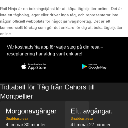
Rail Ninja är en bokningstjänst för att köpa tågbiljetter online. Det är
inte ett tågbolag, äger eller driver inga tåg, och representerar inte
någon officiell webbplats för något järnvägsföretag. Det är ett
kommersiellt företag som gör det enklare för dig att boka tågbiljetter
online.
Vår kostnadsfria app för varje steg på din resa –
reseplanering har aldrig varit enklare!
Tidtabell för Tåg från Cahors till
Montpellier
Morgonavgångar
Eft. avgångar.
Snabbast resa
Snabbast resa
4 timmar 30 minuter
4 timmar 27 minuter