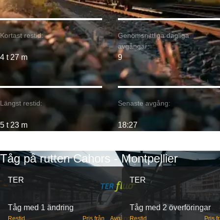
Kortast restid:
Genomsnittliga dagliga
avgångar:
4 t 27 m
9
Längst restid:
Senaste avgång:
5 t 23 m
18:27
Tåg på rutten Cahors - Montpellier
TER
TER
Tåg med 1 ändring
Tåg med 2 överföringar
Restid
Pris från
Avgångar
Restid
Pris f