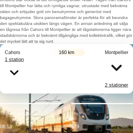
till Montpellier har lätta och rymliga vagnar, utrustade med bekväma
säten och erbjuder gott om benutrymme och generöst med
bagageutrymme. Stora panoramafönster är perfekta för att beundra
den spektakulära utsikten längs vägen. En annan anledning att välja
en tågresa från Cahors till Montpellier är att tågstationerna ligger nära
stadskärnorna och är bekvämt tillgängliga med kollektivtrafik, vilket gör
det mycket lätt att ta sig runt.
Cahors
160 km
Montpellier
1 station
2 stationer
Tidigaste avgång:
Lägst pris:
06:13
$79