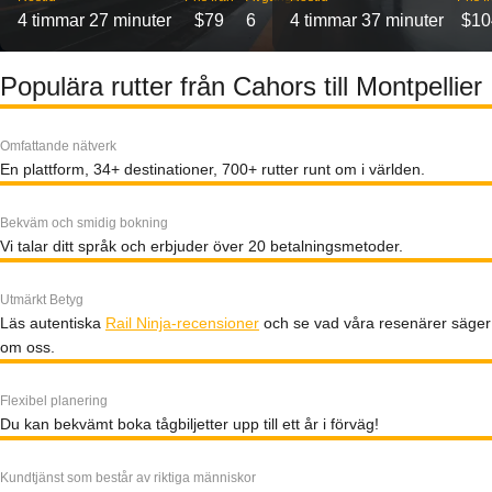
4 timmar 27 minuter
$79
6
4 timmar 37 minuter
$10
Populära rutter från Cahors till Montpellier
Omfattande nätverk
En plattform, 34+ destinationer, 700+ rutter runt om i världen.
Bekväm och smidig bokning
Vi talar ditt språk och erbjuder över 20 betalningsmetoder.
Utmärkt Betyg
Läs autentiska
Rail Ninja-recensioner
och se vad våra resenärer säger
om oss.
Flexibel planering
Du kan bekvämt boka tågbiljetter upp till ett år i förväg!
Kundtjänst som består av riktiga människor