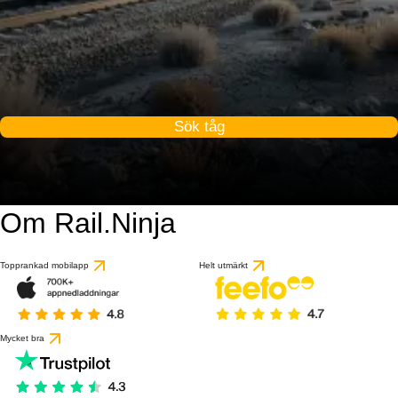
Sök tåg
Om Rail.Ninja
Topprankad mobilapp
Helt utmärkt
Mycket bra