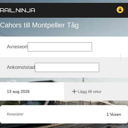
Cahors till Montpellier Tåg
Avreseort
Ankomststad
13 aug 2026
Lägg till retur
1
Vuxen
Resenärer