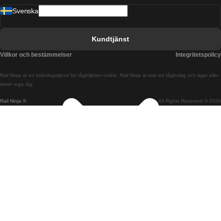
Svenska
Tåg från Barcelona till Sevilla
Tåg från Barcelona till Valencia
Kundtjänst
Tåg från Belfast till Dublin
Villkor och bestämmelser
Integritetspolicy
Tåg från Berlin till Prag
Rail Ninja är en bokningstjänst för tågbiljetter online. Rail Ninja är inte ett tågbolag och äger eller
Tåg från Bratislava till Budapest
driver inga tåg.
Rail Ninja ®
All Rights Reserved © 2026
Tåg från Budapest till Bratislava
Tåg från Budapest till Prag
Tåg från Budapest till Wien
Tåg från Coimbra till Lissabon
Tåg från Coimbra till Porto
Tåg från Cork till Dublin
Tåg från Dublin till Belfast