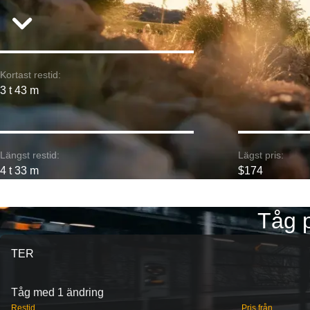
Kortast restid:
3 t 43 m
Längst restid:
Lägst pris:
4 t 33 m
$174
Tåg p
TER
Tåg med 1 ändring
Restid
Pris från