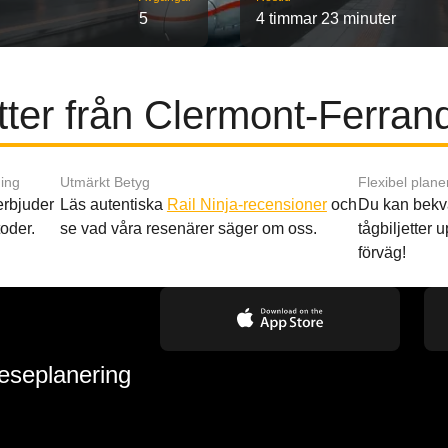
5
4 timmar 23 minuter
ter från Clermont-Ferrand
ing
Utmärkt Betyg
Flexibel plane
 erbjuder
Läs autentiska
Rail Ninja-recensioner
och
Du kan bekv
oder.
se vad våra resenärer säger om oss.
tågbiljetter up
förväg!
reseplanering