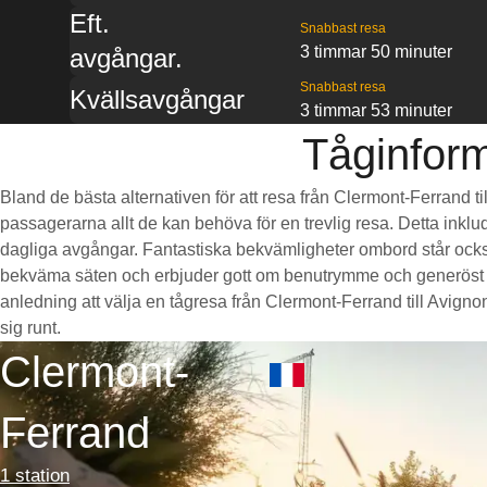
Eft.
Snabbast resa
3 timmar 50 minuter
avgångar.
Snabbast resa
Kvällsavgångar
3 timmar 53 minuter
Tåginform
Bland de bästa alternativen för att resa från Clermont-Ferrand ti
passagerarna allt de kan behöva för en trevlig resa. Detta inklud
dagliga avgångar. Fantastiska bekvämligheter ombord står också 
bekväma säten och erbjuder gott om benutrymme och generöst 
anledning att välja en tågresa från Clermont-Ferrand till Avignon 
sig runt.
Clermont-
Ferrand
1 station