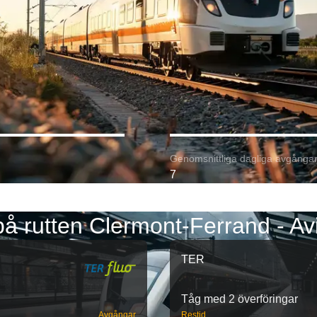
Genomsnittliga dagliga avgångar
7
å rutten Clermont-Ferrand - A
TER
Tåg med 2 överföringar
Avgångar
Restid