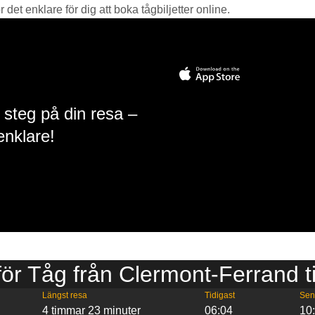
det enklare för dig att boka tågbiljetter online.
 steg på din resa –
enklare!
 för Tåg från Clermont-Ferrand ti
Längst resa
Tidigast
Sen
4 timmar 23 minuter
06:04
10