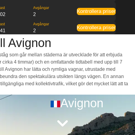
ast
Avgångar
Kontrollera priser
:02
2
ast
Avgångar
Kontrollera priser
:41
2
ll Avignon
tståg som går mellan städerna är utvecklade för att erbjuda
r cirka 4 timmar) och en omfattande tidtabell med upp till 7
ill Avignon har lätta och rymliga vagnar, utrustade med
 beundra den spektakulära utsikten längs vägen. En annan
lgängliga med kollektivtrafik, vilket gör det mycket lätt att ta
Avignon