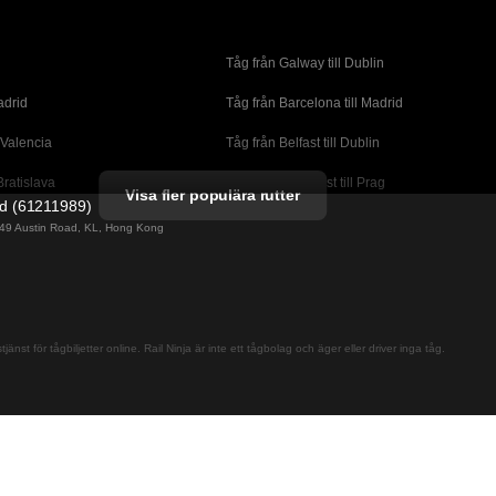
Tåg från Galway till Dublin
adrid
Tåg från Barcelona till Madrid
 Valencia
Tåg från Belfast till Dublin
Bratislava
Tåg från Budapest till Prag
Visa fler populära rutter
ed (61211989)
orto
Tåg från Cork till Dublin
g 49 Austin Road, KL, Hong Kong
l London
Tåg från Faro till Lissabon
ssabon
Tåg från Lissabon till Albufeira
 Lagos
Tåg från Lissabon till Madrid
jänst för tågbiljetter online. Rail Ninja är inte ett tågbolag och äger eller driver inga tåg.
cante
Tåg från Madrid till Barcelona
alaga
Tåg från Madrid till Sevilla
adrid
Tåg från Malaga till Sevilla