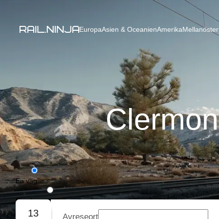
Europa
Asien & Oceanien
Amerika
Mellanöster
Clermont
En väg
Rundresa
13
Avreseort