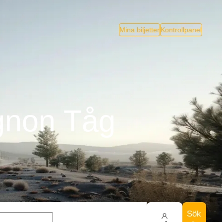
Mina biljetter
Kontrollpanel
ignon Tåg
Sök