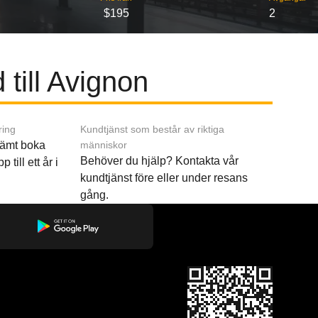
$195
2
 till Avignon
ring
Kundtjänst som består av riktiga
ämt boka
människor
Behöver du hjälp? Kontakta vår
p till ett år i
kundtjänst före eller under resans
gång.