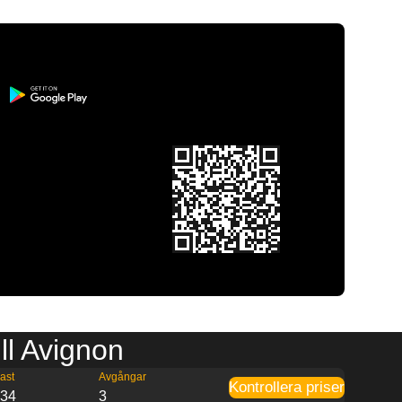
ll Avignon
ast
Avgångar
Kontrollera priser
:34
3