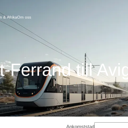
n & Afrika
Om oss
-Ferrand till Av
Ankomststad