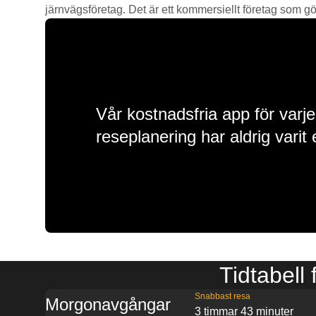
järnvägsföretag. Det är ett kommersiellt företag som gör 
Vår kostnadsfria app för varje
reseplanering har aldrig varit 
Tidtabell
Snabbast resa
Morgonavgångar
3 timmar 43 minuter