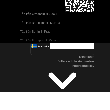
Tåg från Gyeongju till Seoul 
Tåg från Barcelona till Malaga
Tåg från Berlin till Prag
Tåg från Budapest till Wien
Svenska
Tåg från Dublin till Belfast
Kundtjänst
Tåg från Florens till Rom
Villkor och bestämmelser
Integritetspolicy
Tåg från Lissabon till Coimbra
Tåg från Lissabon till Porto
Tåg från Madrid till Cordoba
Tåg från Madrid till Valencia
Tåg från Albufeira till Lissabon