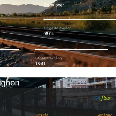
2 stationer
Tidigaste avgång:
06:04
:
Senaste avgång:
18:41
vignon
Pris från
Avgångar