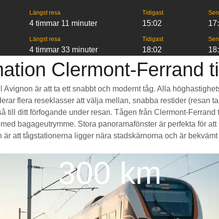
Längst resa
Tidigast
Sen
4 timmar 11 minuter
15:02
17
Längst resa
Tidigast
Sen
4 timmar 33 minuter
18:02
18
ation Clermont-Ferrand ti
ll Avignon är att ta ett snabbt och modernt tåg. Alla höghastighe
erar flera reseklasser att välja mellan, snabba restider (resan ta
till ditt förfogande under resan. Tågen från Clermont-Ferrand t
med bagageutrymme. Stora panoramafönster är perfekta för att
är att tågstationerna ligger nära stadskärnorna och är bekvämt til
300 km