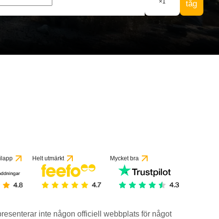
×
1
tåg
ilapp
Helt utmärkt
Mycket bra
epresenterar inte någon officiell webbplats för något