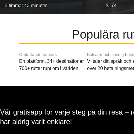
3 timmar 43 minuter
$174
Populära rut
Omfattande nätverk
Bekväm och smidig bokn
En plattform, 34+ destinationer,
Vi talar ditt språk och
700+ rutter runt om i världen.
över 20 betalningsmet
Vår gratisapp för varje steg på din resa – 
har aldrig varit enklare!