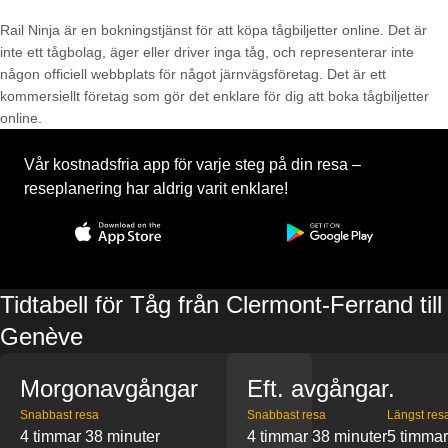
Rail Ninja är en bokningstjänst för att köpa tågbiljetter online. Det är
inte ett tågbolag, äger eller driver inga tåg, och representerar inte
någon officiell webbplats för något järnvägsföretag. Det är ett
kommersiellt företag som gör det enklare för dig att boka tågbiljetter
online.
Vår kostnadsfria app för varje steg på din resa –
reseplanering har aldrig varit enklare!
Tidtabell för Tåg från Clermont-Ferrand till
Genève
Morgonavgångar
Eft. avgångar.
Snabbast resa
Snabbast resa
Längst res
4 timmar 38 minuter
4 timmar 38 minuter
5 timmar