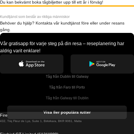
Du kan bekvämt boka tågbiljetter upp till ett år i förväg!
Kundtjänst som består av riktiga människor
Behöver du hjälp? Kontakta vår kundtjänst före eller under resans
gång.
Vår gratisapp för varje steg på din resa – reseplanering har
aldrig varit enklare!
Tåg från Dublin till Galway
Tåg från Faro till Porto
Tåg från Galway till Dublin
Tåg från Gyeongju till Seoul 
Visa fler populära rutter
Firebird GT Limited (OC 1451)
Tåg från Porto till Faro
432, Triq Fleur de Lys, Suite 1, Birkirkara, BKR 9061, Malta
Tåg från Alicante till Madrid