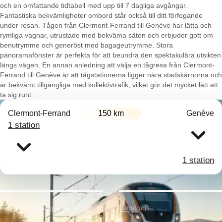
och en omfattande tidtabell med upp till 7 dagliga avgångar.
Fantastiska bekvämligheter ombord står också till ditt förfogande
under resan. Tågen från Clermont-Ferrand till Genève har lätta och
rymliga vagnar, utrustade med bekväma säten och erbjuder gott om
benutrymme och generöst med bagageutrymme. Stora
panoramafönster är perfekta för att beundra den spektakulära utsikten
längs vägen. En annan anledning att välja en tågresa från Clermont-
Ferrand till Genève är att tågstationerna ligger nära stadskärnorna och
är bekvämt tillgängliga med kollektivtrafik, vilket gör det mycket lätt att
ta sig runt.
Clermont-Ferrand
150 km
Genève
1 station
1 station
Tidigaste avgång:
Lägst pris: