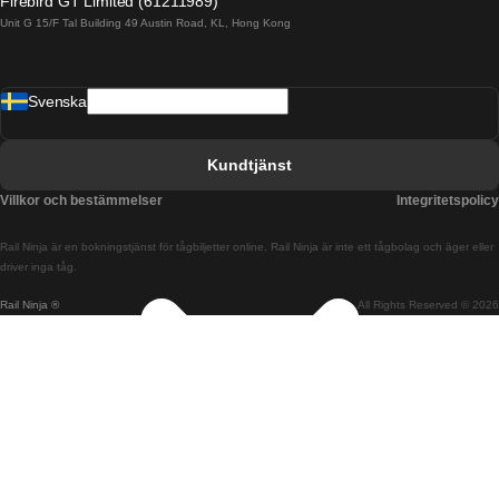
Firebird GT Limited (61211989)
Unit G 15/F Tal Building 49 Austin Road, KL, Hong Kong
Tåg från Barcelona till Madrid
Tåg från Barcelona till Malaga
Svenska
Tåg från Barcelona till Sevilla
Tåg från Barcelona till Valencia
Kundtjänst
Tåg från Belfast till Dublin
Villkor och bestämmelser
Integritetspolicy
Tåg från Berlin till Prag
Rail Ninja är en bokningstjänst för tågbiljetter online. Rail Ninja är inte ett tågbolag och äger eller
Tåg från Bratislava till Budapest
driver inga tåg.
Rail Ninja ®
All Rights Reserved © 2026
Tåg från Budapest till Bratislava
Tåg från Budapest till Prag
Tåg från Budapest till Wien
Tåg från Coimbra till Lissabon
Tåg från Coimbra till Porto