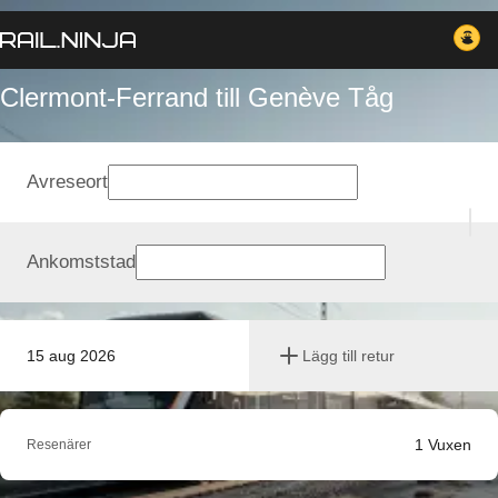
Clermont-Ferrand till Genève Tåg
Avreseort
Ankomststad
15 aug 2026
Lägg till retur
1
Vuxen
Resenärer