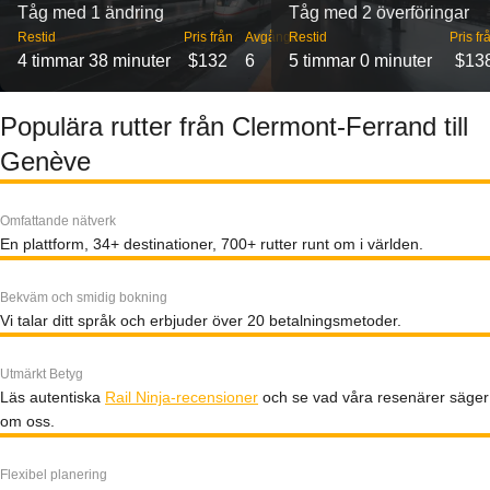
Tåg med 1 ändring
Tåg med 2 överföringar
Restid
Pris från
Avgångar
Restid
Pris fr
4 timmar 38 minuter
$132
6
5 timmar 0 minuter
$13
Populära rutter från Clermont-Ferrand till
Genève
Omfattande nätverk
En plattform, 34+ destinationer, 700+ rutter runt om i världen.
Bekväm och smidig bokning
Vi talar ditt språk och erbjuder över 20 betalningsmetoder.
Utmärkt Betyg
Läs autentiska
Rail Ninja-recensioner
och se vad våra resenärer säger
om oss.
Flexibel planering