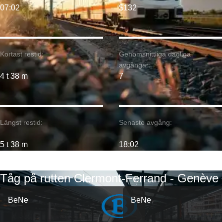
07:02
$132
Kortast restid:
Genomsnittliga dagliga
avgångar:
4 t 38 m
7
Längst restid:
Senaste avgång:
5 t 38 m
18:02
Tåg på rutten Clermont-Ferrand - Genève
BeNe
BeNe