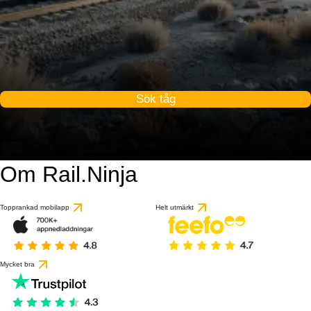
Sök tåg
Om Rail.Ninja
Topprankad mobilapp
Helt utmärkt
Mycket bra