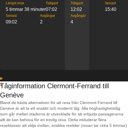
Längst resa
Tidigast
Tidigast
Senast
5 timmar 38 minuter
07:02
12:02
15:40
Senast
Avgångar
Avgångar
09:02
2
4
1
Tåginformation Clermont-Ferrand till
2
Genève
Bland de bästa alternativen för att resa från Clermont-Ferrand till
Genève är att ta ett snabbt och modernt tåg. Alla höghastighetståg
som går mellan städerna är utvecklade för att erbjuda passagerarna
allt de kan behöva för en trevlig resa. Detta inkluderar flera
reseklasser att välja mellan, snabba restider (resan tar cirka 5 timmar)