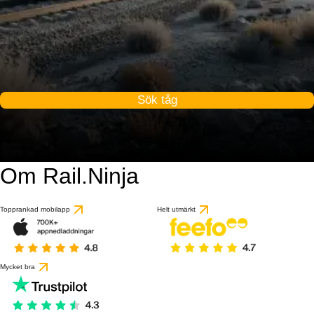
Sök tåg
Om Rail.Ninja
Topprankad mobilapp
Helt utmärkt
Mycket bra