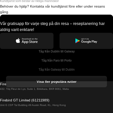
Kundtjänst som består av riktiga människor
Behöver du hjälp? Kontakta vår kundtjänst före eller under resans
gång.
Vår gratisapp för varje steg på din resa – reseplanering har
aldrig varit enklare!
Tåg från Dublin till Galway
Tåg från Faro till Porto
Tåg från Galway till Dublin
Tåg från Gyeongju till Seoul 
Visa fler populära rutter
Firebird GT Limited (OC 1451)
Tåg från Porto till Faro
432, Triq Fleur de Lys, Suite 1, Birkirkara, BKR 9061, Malta
Tåg från Alicante till Madrid
Firebird GT Limited (61211989)
Unit G 15/F Tal Building 49 Austin Road, KL, Hong Kong
Tåg från Barcelona till Madrid