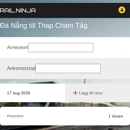
Đà Nẵng till Thap Cham Tåg
Avreseort
Ankomststad
17 aug 2026
Lägg till retur
1
Vuxen
Resenärer