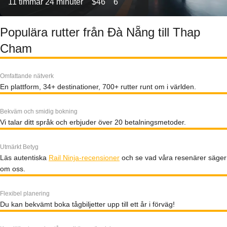
11 timmar 24 minuter
$46
6
Populära rutter från Đà Nẵng till Thap
Cham
Omfattande nätverk
En plattform, 34+ destinationer, 700+ rutter runt om i världen.
Bekväm och smidig bokning
Vi talar ditt språk och erbjuder över 20 betalningsmetoder.
Utmärkt Betyg
Läs autentiska
Rail Ninja-recensioner
och se vad våra resenärer säger
om oss.
Flexibel planering
Du kan bekvämt boka tågbiljetter upp till ett år i förväg!