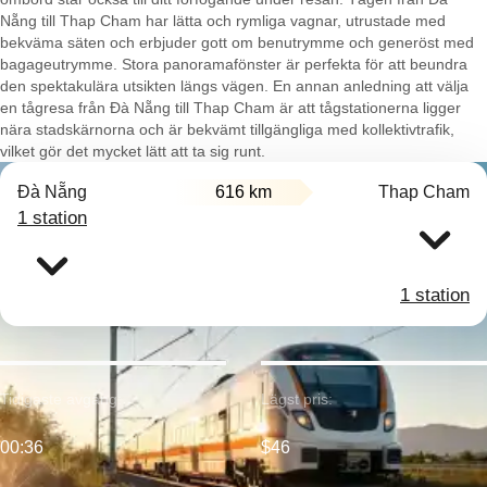
Nẵng till Thap Cham har lätta och rymliga vagnar, utrustade med
bekväma säten och erbjuder gott om benutrymme och generöst med
bagageutrymme. Stora panoramafönster är perfekta för att beundra
den spektakulära utsikten längs vägen. En annan anledning att välja
en tågresa från Đà Nẵng till Thap Cham är att tågstationerna ligger
nära stadskärnorna och är bekvämt tillgängliga med kollektivtrafik,
vilket gör det mycket lätt att ta sig runt.
Đà Nẵng
616 km
Thap Cham
1 station
1 station
Tidigaste avgång:
Lägst pris:
00:36
$46