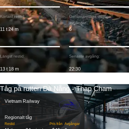
Kortast restid:
Genomsnittliga dagliga
avgångar:
11 t 24 m
6
Längst restid:
Senaste avgång:
13 t 18 m
22:30
Tåg på rutten Đà Nẵng - Thap Cham
Vietnam Railway
Regionalt tåg
Restid
Pris från
Avgångar