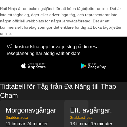
Rail Ninja är en bokningstjänst för att köpa tågbiljetter online. Det är
inte ett tågbolag, äger eller driver inga tåg, och representerar inte
någon officiell webbplats för något järnvägsföretag. Det är ett
kommersiellt företag som gör det enklare för dig att boka tågbiljetter
online.
Vår kostnadsfria app för varje steg på din resa –
reseplanering har aldrig varit enklare!
Tidtabell för Tåg från Đà Nẵng till Thap
Cham
Morgonavgångar
Eft. avgångar.
Snabbast resa
Snabbast resa
11 timmar 24 minuter
13 timmar 15 minuter