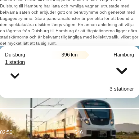
Duisburg till Hamburg har lätta och rymliga vagnar, utrustade med
bekväma säten och erbjuder gott om benutrymme och generöst med
bagageutrymme. Stora panoramafönster är perfekta för att beundra
den spektakulära utsikten längs vägen. En annan anledning att välja
en tågresa från Duisburg till Hamburg är att tågstationerna ligger nära
stadskärnorna och är bekvämt tillgängliga med kollektivtrafik, vilket gör
det mycket lätt att ta sig runt.
Duisburg
396 km
Hamburg
1 station
3 stationer
Tidigaste avgång:
Lägst pris:
02:50
$46