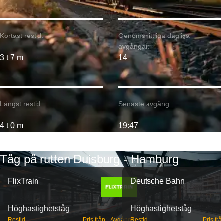
Kortast restid:
Genomsnittliga dagliga
avgångar:
3 t 7 m
14
Längst restid:
Senaste avgång:
4 t 0 m
19:47
Tåg på rutten Duisburg - Hamburg
FlixTrain
Deutsche Bahn
Höghastighetståg
Höghastighetståg
Restid
Pris från
Avgångar
Restid
Pris fr