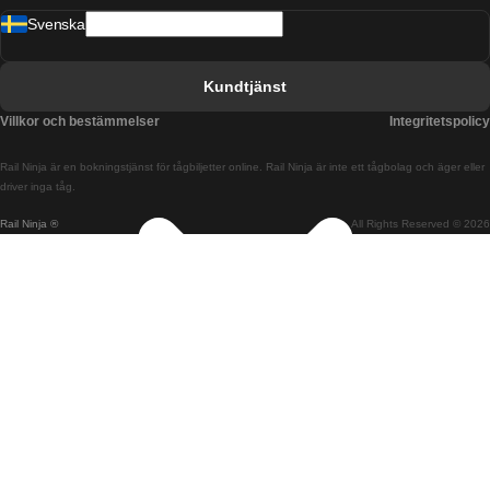
Svenska
Tåg från Barcelona till Sevilla
Tåg från Barcelona till Valencia
Kundtjänst
Tåg från Belfast till Dublin
Villkor och bestämmelser
Integritetspolicy
Tåg från Berlin till Prag
Rail Ninja är en bokningstjänst för tågbiljetter online. Rail Ninja är inte ett tågbolag och äger eller
Tåg från Bratislava till Budapest
driver inga tåg.
Rail Ninja ®
All Rights Reserved © 2026
Tåg från Budapest till Bratislava
Tåg från Budapest till Prag
Tåg från Budapest till Wien
Tåg från Coimbra till Lissabon
Tåg från Coimbra till Porto
Tåg från Cork till Dublin
Tåg från Dublin till Belfast