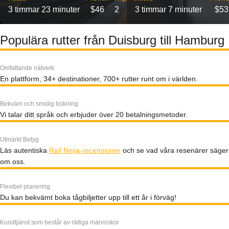
3 timmar 23 minuter
$46
2
3 timmar 7 minuter
$53
Populära rutter från Duisburg till Hamburg
Omfattande nätverk
En plattform, 34+ destinationer, 700+ rutter runt om i världen.
Bekväm och smidig bokning
Vi talar ditt språk och erbjuder över 20 betalningsmetoder.
Utmärkt Betyg
Läs autentiska
Rail Ninja-recensioner
och se vad våra resenärer säger
om oss.
Flexibel planering
Du kan bekvämt boka tågbiljetter upp till ett år i förväg!
Kundtjänst som består av riktiga människor