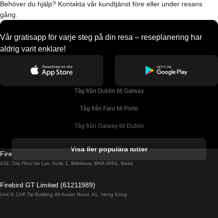
Behöver du hjälp? Kontakta vår kundtjänst före eller under resans
gång.
Vår gratisapp för varje steg på din resa – reseplanering har
aldrig varit enklare!
Tåg från Dublin till Galway
Tåg från Faro till Porto
Tåg från Galway till Dublin
Tåg från Gyeongju till Seoul 
Visa fler populära rutter
Firebird GT Limited (OC 1451)
Tåg från Porto till Faro
432, Triq Fleur de Lys, Suite 1, Birkirkara, BKR 9061, Malta
Tåg från Alicante till Madrid
Firebird GT Limited (61211989)
Unit G 15/F Tal Building 49 Austin Road, KL, Hong Kong
Tåg från Barcelona till Madrid
Tåg från Barcelona till Malaga