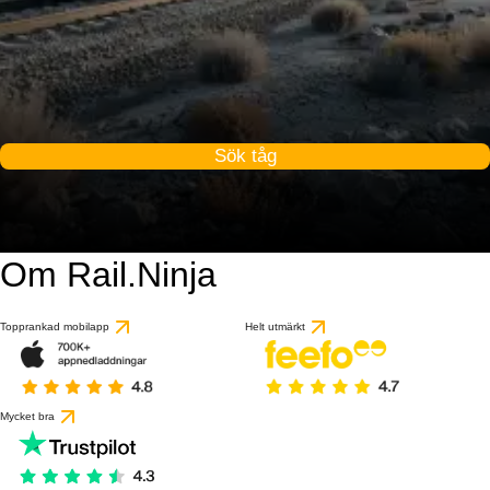
Sök tåg
Om Rail.Ninja
9 / 10
baserat på 1 recensio
Topprankad mobilapp
Helt utmärkt
Mycket bra