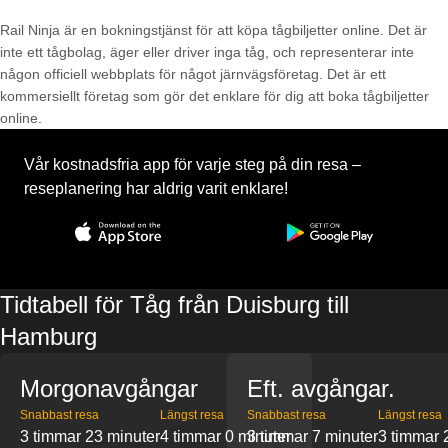
Rail Ninja är en bokningstjänst för att köpa tågbiljetter online. Det är
inte ett tågbolag, äger eller driver inga tåg, och representerar inte
någon officiell webbplats för något järnvägsföretag. Det är ett
kommersiellt företag som gör det enklare för dig att boka tågbiljetter
online.
Vår kostnadsfria app för varje steg på din resa –
reseplanering har aldrig varit enklare!
Tidtabell för Tåg från Duisburg till
Hamburg
Morgonavgångar
Eft. avgångar.
Snabbast resa
Längst resa
Snabbast resa
Längst resa
3 timmar 23 minuter
4 timmar 0 minuter
3 timmar 7 minuter
3 timmar 