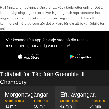
Rail Ninja är en bokningstjänst för att köpa tågbiljetter online. Det är
inte ett tågbolag, äger eller driver inga tåg, och representerar inte
någon officiell webbplats för något järnvägsföretag. Det är ett
kommersiellt företag som gör det enklare för dig att boka tågbiljetter
online.
Vår kostnadsfria app för varje steg på din resa –
reseplanering har aldrig varit enklare!
Tidtabell för Tåg från Grenoble till
Chambery
Morgonavgångar
Eft. avgångar.
Snabbast resa
Längst resa
Snabbast resa
Längst resa
41 min
56 min
42 min
54 min