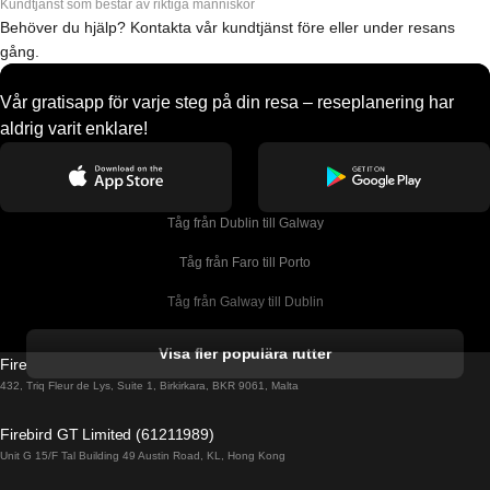
Kundtjänst som består av riktiga människor
Behöver du hjälp? Kontakta vår kundtjänst före eller under resans
gång.
Vår gratisapp för varje steg på din resa – reseplanering har
aldrig varit enklare!
Tåg från Dublin till Galway
Tåg från Faro till Porto
Tåg från Galway till Dublin
Tåg från Gyeongju till Seoul 
Visa fler populära rutter
Firebird GT Limited (OC 1451)
Tåg från Porto till Faro
432, Triq Fleur de Lys, Suite 1, Birkirkara, BKR 9061, Malta
Tåg från Alicante till Madrid
Firebird GT Limited (61211989)
Unit G 15/F Tal Building 49 Austin Road, KL, Hong Kong
Tåg från Barcelona till Madrid