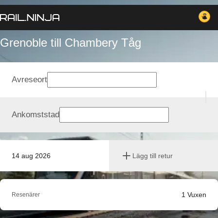
Grenoble till Chambery Tåg
Avreseort
Ankomststad
14 aug 2026
Lägg till retur
1
Vuxen
Resenärer