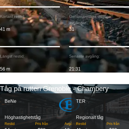
Kortast restid:
Genomsnittliga dagliga
avgångar:
41 m
31
Längst restid:
Senaste avgång:
56 m
21:31
Tåg på rutten Grenoble - Chambery
BeNe
TER
Höghastighetståg
Regionalt tåg
Restid
Pris från
Avgångar
Restid
Pris från