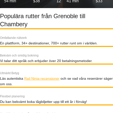
54 min
$38
12
41 min
$33
Populära rutter från Grenoble till
Chambery
Omfattande nätverk
En plattform, 34+ destinationer, 700+ rutter runt om i världen.
Bekväm och smidig bokning
Vi talar ditt språk och erbjuder över 20 betalningsmetoder.
Utmärkt Betyg
Läs autentiska
Rail Ninja-recensioner
och se vad våra resenärer säger
om oss.
Flexibel planering
Du kan bekvämt boka tågbiljetter upp till ett år i förväg!