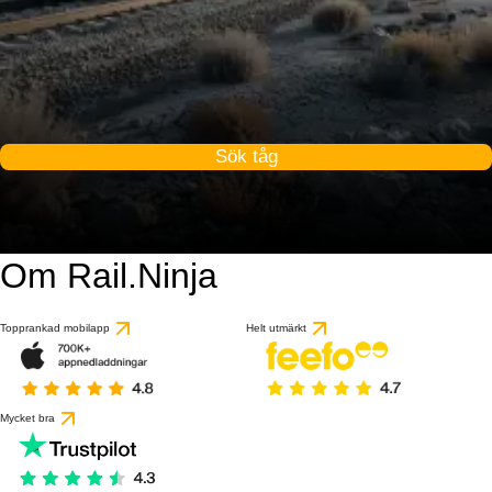
Sök tåg
Om Rail.Ninja
Topprankad mobilapp
Helt utmärkt
Mycket bra