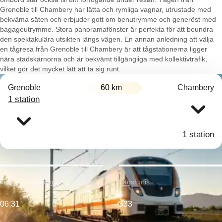
Grenoble till Chambery har lätta och rymliga vagnar, utrustade med
bekväma säten och erbjuder gott om benutrymme och generöst med
bagageutrymme. Stora panoramafönster är perfekta för att beundra
den spektakulära utsikten längs vägen. En annan anledning att välja
en tågresa från Grenoble till Chambery är att tågstationerna ligger
nära stadskärnorna och är bekvämt tillgängliga med kollektivtrafik,
vilket gör det mycket lätt att ta sig runt.
Grenoble
60 km
Chambery
1 station
1 station
Tidigaste avgång:
Lägst pris:
06:31
$33