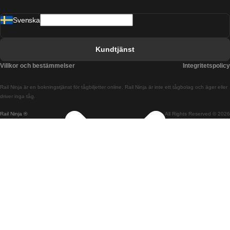
Tåg från Barcelona till Malaga
Svenska
Tåg från Barcelona till Sevilla
Tåg från Barcelona till Valencia
Kundtjänst
Tåg från Belfast till Dublin
Villkor och bestämmelser
Integritetspolicy
Tåg från Berlin till Prag
Rail Ninja är en bokningstjänst för tågbiljetter online. Rail Ninja är inte ett tågbolag och äger eller
Tåg från Bratislava till Budapest
driver inga tåg.
Rail Ninja ®
All Rights Reserved © 2026
Tåg från Budapest till Bratislava
Tåg från Budapest till Prag
Tåg från Budapest till Wien
Tåg från Coimbra till Lissabon
Tåg från Coimbra till Porto
Tåg från Cork till Dublin
Tåg från Dublin till Belfast